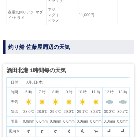
ヒラマサ
アジ
夜電気釣りアジ･マダ
マダイ
11,000円
イ･ヒラメ
ヒラメ
釣り船 佐藤屋周辺の天気
酒田北港 1時間毎の天気
日付
8月6日(木)
時間
6 時
7 時
8 時
9 時
10 時
11 時
12 時
13 時
14
天気
気温
28.0℃
28.6℃
29.6℃
29.0℃
29.1℃
30.3℃
30.2℃
30.7℃
29
雨量
0.0mm
0.0mm
0.0mm
0.0mm
0.0mm
0.0mm
0.0mm
0.0mm
0.
風向き