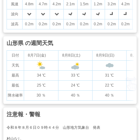
風速
4.8m
4.7m
4.2m
2.1m
1.5m
1.2m
3.2m
4.2m
4.
波向
波高
0.2m
0.2m
0.2m
0.2m
0.2m
0.2m
0.2m
0.2m
0.
山形県 の週間天気
日付
8月7日(金)
8月8日(土)
8月9日(日)
8月1
天気
最高
34 ℃
33 ℃
31 ℃
最低
25 ℃
24 ℃
22 ℃
降水確率
30 ％
40 ％
40 ％
注意報・警報
令和８年８月６日０９時４４分 山形地方気象台 発表
村山なし