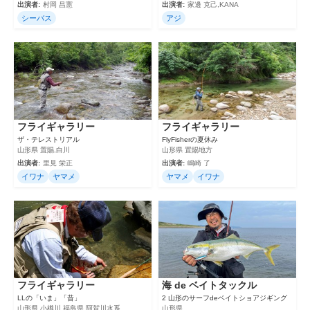
出演者:
村岡 昌憲
出演者:
家邊 克己,KANA
シーバス
アジ
フライギャラリー
フライギャラリー
ザ・テレストリアル
FlyFisherの夏休み
山形県 置賜,白川
山形県 置賜地方
出演者:
里見 栄正
出演者:
嶋崎 了
イワナ
ヤマメ
ヤマメ
イワナ
フライギャラリー
海 de ベイトタックル
LLの「いま」「昔」
2 山形のサーフdeベイトショアジギング
山形県 小樽川,福島県 阿賀川水系
山形県