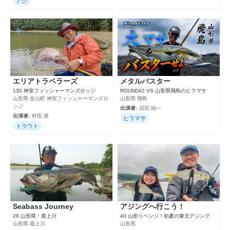
アジ
エリアトラベラーズ
メタルバスター
130 神室フィッシャーマンズロッジ
ROUND42 VS 山形県飛島のヒラマサ
山形県 金山町 神室フィッシャーマンズロ
山形県 飛島
ッジ
出演者:
沼田 純一
出演者:
村田 基
ヒラマサ
トラウト
Seabass Journey
アジングへ行こう！
28 山形県・最上川
40 山形リベンジ！初夏の東北アジング
山形県 最上川
山形県