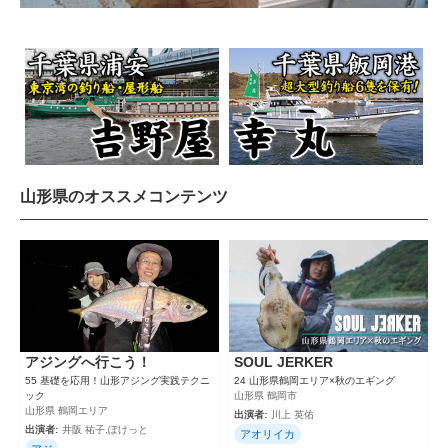
山形県のオススメコンテンツ
アジングへ行こう！
SOUL JERKER
55 基礎を応用！山形アジング実践テクニ
24 山形県鶴岡エリア×秋のエギング
ック
山形県 鶴岡市
山形県 鶴岡エリア
出演者:
川上 英佑
出演者:
井阪 祐子,ぽけっと
アオリイカ