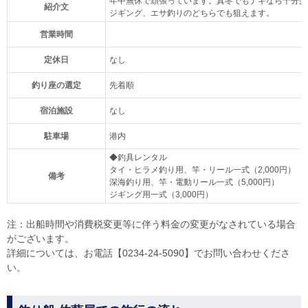
年中無休で頑張っています。真冬でもナギなら十分楽
紹介文
ジギング、エサ釣りのどちらでも狙えます。
営業時間
定休日
なし
釣り座の選定
先着順
宿泊施設
なし
駐車場
港内
◆釣具レンタル
タイ・ヒラメ釣り用、竿・リール一式（2,000円）
備考
深海釣り用、竿・電動リール一式（5,000円）
ジギング用一式（3,000円）
注：出船時間や消費税変更等に伴う料金の変更がなされている場合
がございます。
詳細については、お電話【0234-24-5090】でお問い合わせくださ
い。