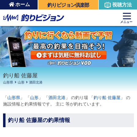
ホーム
視聴方法
釣りビジョン倶楽部
周辺の施設を見る
メニュー
釣り船 佐藤屋
山形県
山形
酒田北港
「
山形県
」 「
山形
」 「
酒田北港
」 の釣り場 「
釣り船 佐藤屋
」 の
施設情報と釣果情報です。 主に 等が釣れています。
釣り船 佐藤屋の釣果情報