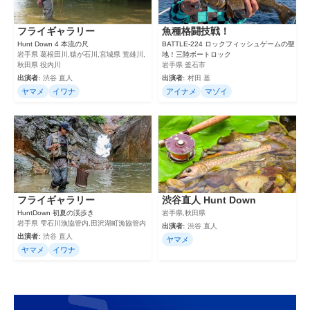
フライギャラリー
魚種格闘技戦！
Hunt Down 4 本流の尺
BATTLE-224 ロックフィッシュゲームの聖
岩手県 葛根田川,猿が石川,宮城県 荒雄川,
地！三陸ボートロック
秋田県 役内川
岩手県 釜石市
出演者:
渋谷 直人
出演者:
村田 基
ヤマメ
イワナ
アイナメ
マゾイ
フライギャラリー
渋谷直人 Hunt Down
HuntDown 初夏の渓歩き
岩手県,秋田県
岩手県 雫石川漁協管内,田沢湖町漁協管内
出演者:
渋谷 直人
出演者:
渋谷 直人
ヤマメ
ヤマメ
イワナ