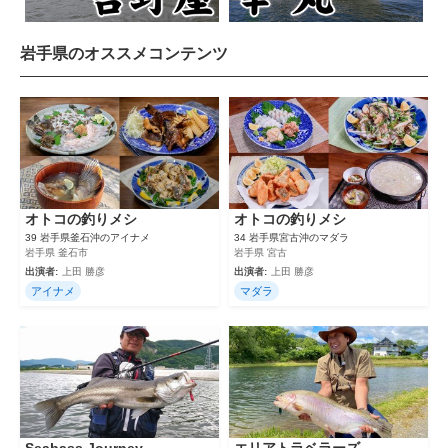
岩手県のオススメコンテンツ
オトコの釣りメシ
オトコの釣りメシ
39 岩手県釜石沖のアイナメ
34 岩手県宮古沖のマダラ
岩手県 釜石市
岩手県 宮古
出演者:
上田 勝彦
出演者:
上田 勝彦
アイナメ
マダラ
Seabass Journey
エリアトラベラーズ