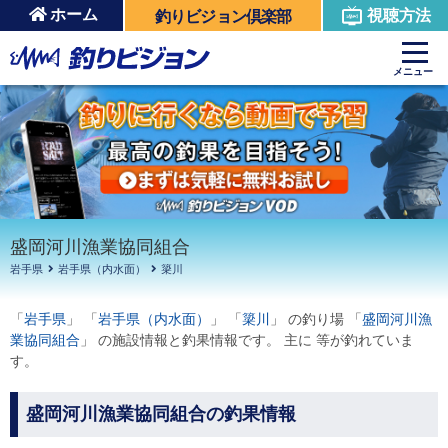
ホーム
視聴方法
釣りビジョン倶楽部
周辺の施設を見る
メニュー
盛岡河川漁業協同組合
岩手県
岩手県（内水面）
簗川
「
岩手県
」 「
岩手県（内水面）
」 「
簗川
」 の釣り場 「
盛岡河川漁
業協同組合
」 の施設情報と釣果情報です。 主に 等が釣れていま
す。
盛岡河川漁業協同組合の釣果情報