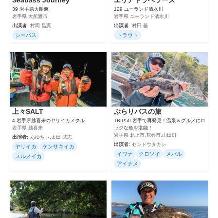
39 岩手県大船渡
129 ユーランド清水川
岩手県 大船渡市
岩手県 ユーランド清水川
出演者:
村岡 昌憲
出演者:
村田 基
シーバス
トラウト
上々SALT
ぶらりバスの旅
4 岩手県越喜来のヤリイカメタル
TRIP50 岩手で再発見！温泉＆グルメにロ
岩手県 越喜来
ックな魚を堪能！
岩手県 北上市,花巻市,山田町
出演者:
あゆちぃ,太田 武志
出演者:
センドウタカシ
ヤリイカ
ケンサキイカ
イワナ
クロソイ
メバル
スルメイカ
アイナメ