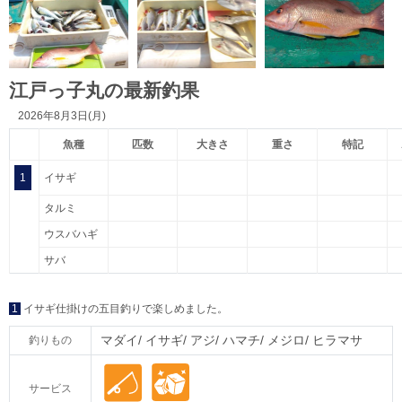
江戸っ子丸の最新釣果
2026年8月3日(月)
魚種
匹数
大きさ
重さ
特記
1
イサギ
タルミ
ウスバハギ
サバ
1
イサギ仕掛けの五目釣りで楽しめました。
マダイ
イサギ
アジ
ハマチ
メジロ
ヒラマサ
釣りもの
サービス