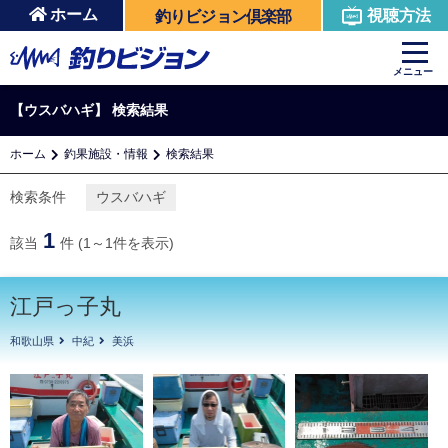
ホーム
視聴方法
釣りビジョン倶楽部
メニュー
【ウスバハギ】 検索結果
ホーム
釣果施設・情報
検索結果
検索条件
ウスバハギ
1
該当
件 (1～1件を表示)
江戸っ子丸
和歌山県
中紀
美浜