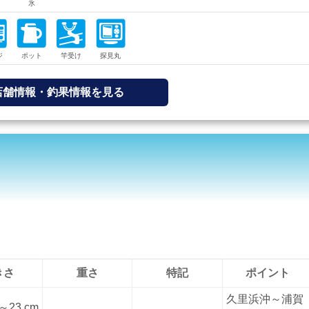
店舗情報・釣果情報を見る
きさ
重さ
特記
ポイント
久里浜沖～浦賀
～23 cm