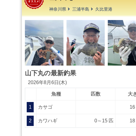
神奈川県
三浦半島
久比里港
山下丸の最新釣果
2026年8月6日(木)
魚種
匹数
大
1
カサゴ
16
2
カワハギ
0～15 匹
18