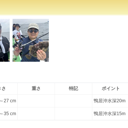
きさ
重さ
特記
ポイント
～27 cm
鴨居沖水深20m
～35 cm
鴨居沖水深15m