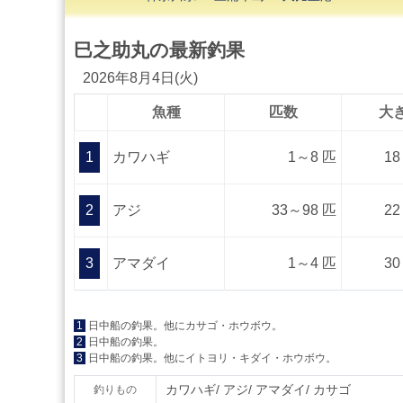
巳之助丸の最新釣果
2026年8月4日(火)
魚種
匹数
大
1
カワハギ
1～8 匹
18
2
アジ
33～98 匹
22
3
アマダイ
1～4 匹
30
1
日中船の釣果。他にカサゴ・ホウボウ。
2
日中船の釣果。
3
日中船の釣果。他にイトヨリ・キダイ・ホウボウ。
カワハギ
アジ
アマダイ
カサゴ
釣りもの