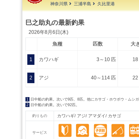
神奈川県
三浦半島
久比里港
巳之助丸の最新釣果
2026年8月6日(木)
魚種
匹数
大
1
カワハギ
3～10 匹
18
2
アジ
40～114 匹
22
1
日中船の釣果。次いで9匹、8匹。他にカサゴ・ホウボウ・ムシ
2
日中船の釣果。次いで92匹。
カワハギ
アジ
アマダイ
カサゴ
釣りもの
サービス