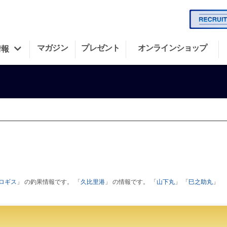
マガジン
プレゼント
オンラインショップ
情報
ロギス
」 の釣果情報です。 「
久比里港
」 の情報です。 「
山下丸
」 「
巳之助丸
」