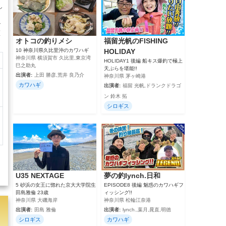
し
で
匹
オトコの釣りメシ
福留光帆のFISHING
10 神奈川県久比里沖のカワハギ
HOLIDAY
神奈川県 横須賀市 久比里,東京湾
HOLIDAY1 後編 船キス爆釣で極上
巳之助丸
天ぷらを堪能!!
出演者:
上田 勝彦,荒井 良乃介
神奈川県 茅ヶ崎港
カワハギ
出演者:
福留 光帆,ドランクドラゴ
ン 鈴木 拓
シロギス
U35 NEXTAGE
夢の釣lynch.日和
5 砂浜の女王に惚れた京大大学院生
EPISODE8 後編 魅惑のカワハギフ
田島雅倫 23歳
ィッシング!!
神奈川県 大磯海岸
神奈川県 松輪江奈港
出演者:
田島 雅倫
出演者:
lynch.,葉月,晁直,明徳
シロギス
カワハギ