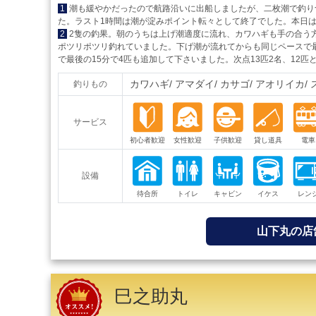
1
潮も緩やかだったので航路沿いに出船しましたが、二枚潮で釣り
た。ラスト1時間は潮が淀みポイント転々として終了でした。本日は
2
2隻の釣果。朝のうちは上げ潮適度に流れ、カワハギも手の合う
ポツリポツリ釣れていました。下げ潮が流れてからも同じペースで最
で最後の15分で4匹も追加して下さいました。次点13匹2名、12
カワハギ
アマダイ
カサゴ
アオリイカ
釣りもの
サービス
設備
山下丸の店
巳之助丸