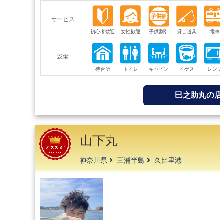
サービス
設備
巳之助丸の
山下丸
神奈川県
三浦半島
久比里港