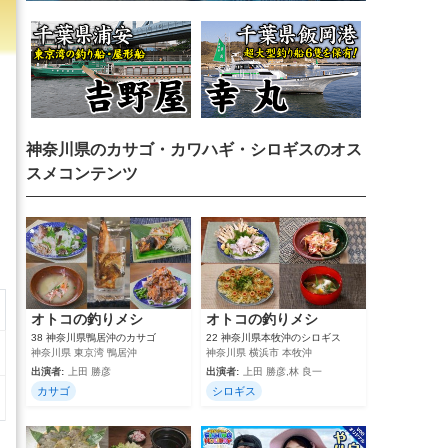
神奈川県のカサゴ・カワハギ・シロギスのオス
スメコンテンツ
オトコの釣りメシ
オトコの釣りメシ
38 神奈川県鴨居沖のカサゴ
22 神奈川県本牧沖のシロギス
神奈川県 東京湾 鴨居沖
神奈川県 横浜市 本牧沖
出演者:
上田 勝彦
出演者:
上田 勝彦,林 良一
カサゴ
シロギス