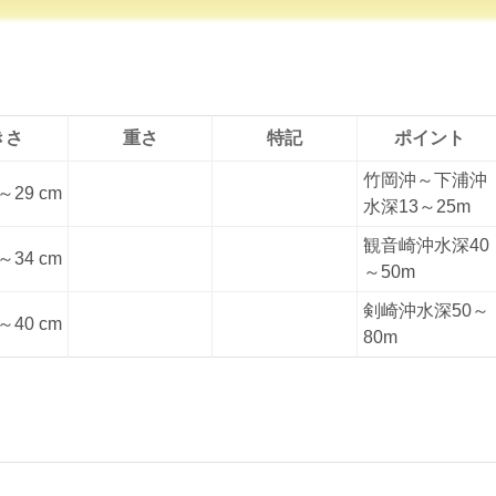
きさ
重さ
特記
ポイント
竹岡沖～下浦沖
～29 cm
水深13～25m
観音崎沖水深40
～34 cm
～50m
剣崎沖水深50～
～40 cm
80m