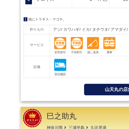
1
他にトラギス・マゴチ。
アジ
カワハギ
イカ
タチウオ
アマダイ
釣りもの
サービス
設備
山天丸の店
巳之助丸
神奈川県
三浦半島
久比里港