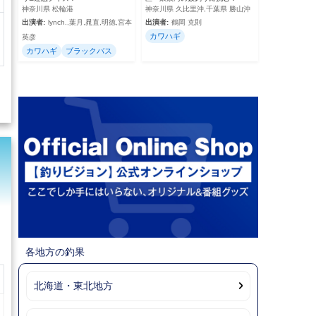
神奈川県 松輪港
神奈川県 久比里沖,千葉県 勝山沖
出演者:
lynch.,葉月,晁直,明徳,宮本
出演者:
鶴岡 克則
カワハギ
英彦
カワハギ
ブラックバス
各地方の釣果
北海道・東北地方