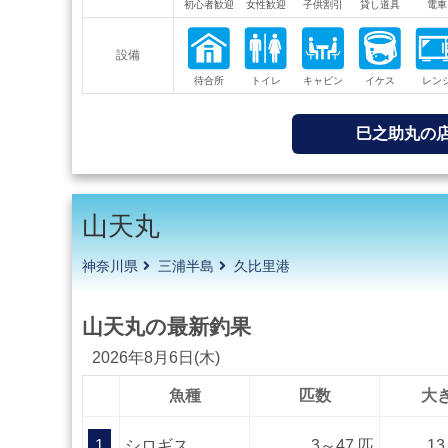
設備
巳之助丸の
山天丸
神奈川県
三浦半島
久比里港
山天丸の最新釣果
2026年8月6日(木)
魚種
匹数
大
1
シロギス
3～47 匹
13