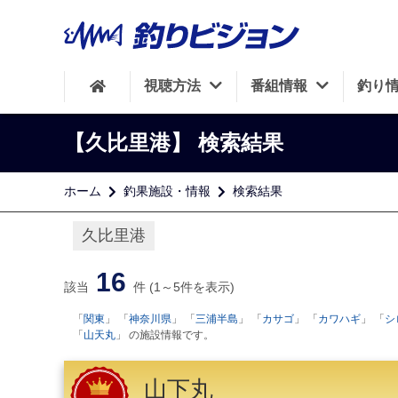
視聴方法
番組情報
釣り
【久比里港】
検索結果
ホーム
釣果施設・情報
検索結果
久比里港
16
該当
件 (1～5件を表示)
「
関東
」 「
神奈川県
」 「
三浦半島
」 「
カサゴ
」 「
カワハギ
」 「
シ
「
山天丸
」 の施設情報です。
山下丸