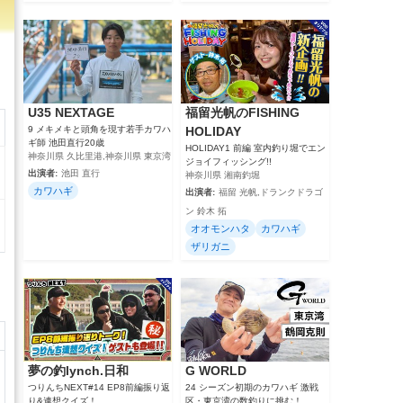
U35 NEXTAGE
福留光帆のFISHING
9 メキメキと頭角を現す若手カワハ
HOLIDAY
ギ師 池田直行20歳
HOLIDAY1 前編 室内釣り堀でエン
神奈川県 久比里港,神奈川県 東京湾
ジョイフィッシング!!
出演者:
池田 直行
神奈川県 湘南釣堀
カワハギ
出演者:
福留 光帆,ドランクドラゴ
ン 鈴木 拓
オオモンハタ
カワハギ
ザリガニ
夢の釣lynch.日和
G WORLD
つりんちNEXT#14 EP8前編振り返
24 シーズン初期のカワハギ 激戦
り&連想クイズ！
区・東京湾の数釣りに挑む！