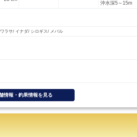
沖水深5～15m
ワラサ
イナダ
シロギス
メバル
舗情報・釣果情報を見る