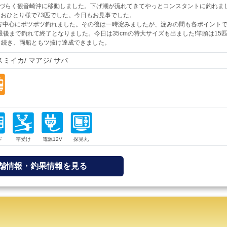
づらく観音崎沖に移動しました。下げ潮が流れてきてやっとコンスタントに釣れま
おひとり様で73匹でした。今日もお見事でした。
方中心にポツポツ釣れました。その後は一時淀みましたが、淀みの間も各ポイント
後まで釣れて終了となりました。今日は35cmの特大サイズも出ました!竿頭は15
匹と続き、両船ともツ抜け達成できました。
スミイカ
マアジ
サバ
舗情報・釣果情報を見る