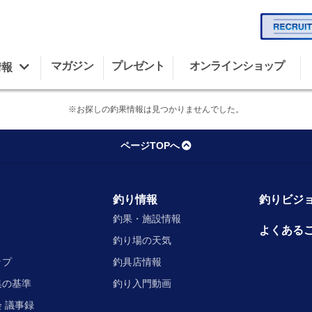
マガジン
プレゼント
オンラインショップ
情報
※お探しの釣果情報は見つかりませんでした。
ページTOPへ
釣り情報
釣りビジョ
釣果・施設情報
よくある
釣り場の天気
ップ
釣具店情報
集の基準
釣り入門動画
 議事録