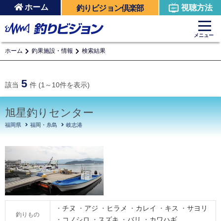
ホーム
視聴方法
釣りビジョン倶楽部
メニュー
ホーム
釣果施設・情報
検索結果
5
該当
件 (1～10件を表示)
旭星釣りセンター
福岡県
福岡・糸島
岐志港
チヌ
アジ
ヒラメ
カレイ
キス
サヨリ
釣りもの
コノシロ
スズキ
バリ
カワハギ