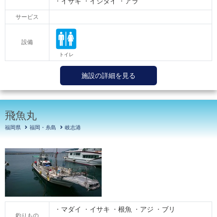
イサキ
イシダイ
アラ
サービス
設備
施設の詳細を見る
飛魚丸
福岡県
福岡・糸島
岐志港
マダイ
イサキ
根魚
アジ
ブリ
釣りもの