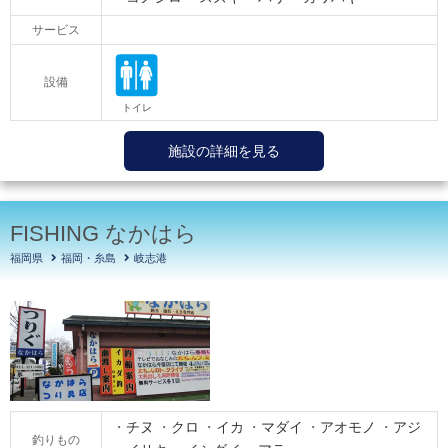
サービス
設備
施設の詳細を見る
FISHING なかはら
福岡県
福岡・糸島
岐志港
チヌ
クロ
イカ
マダイ
アオモノ
アジ
釣りもの