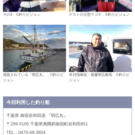
その3 ©釣りビジョン
ゲストの大型マゴチ ©釣りビジョン
係留されている「明広丸」 ©釣りビ
本日指南役・後藤明広船長 ©釣りビ
ジョン
ジョン
今回利用した釣り船
千葉県 御宿岩和田港 『明広丸』
〒299-5105 千葉県夷隅郡御宿町岩和田851
TEL：0470-68-3654