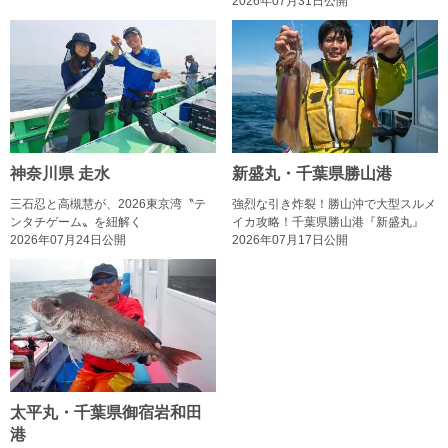
2026年07月31日公開
神奈川県 走水
新盛丸・千葉県勝山港
三石忍と高槻慧が、2026東京湾〝テ
強烈な引き炸裂！勝山沖で大型スルメ
ンタチゲーム〟を紐解く
イカ攻略！千葉県勝山港『新盛丸』
2026年07月24日公開
2026年07月17日公開
太平丸・千葉県御宿岩和田
港