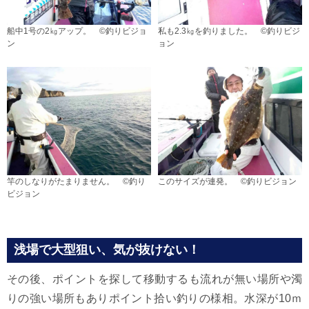
船中1号の2㎏アップ。 ©釣りビジョ
私も2.3㎏を釣りました。 ©釣りビジ
ン
ョン
竿のしなりがたまりません。 ©釣り
このサイズが連発。 ©釣りビジョン
ビジョン
浅場で大型狙い、気が抜けない！
その後、ポイントを探して移動するも流れが無い場所や濁
りの強い場所もありポイント拾い釣りの様相。水深が10ｍ