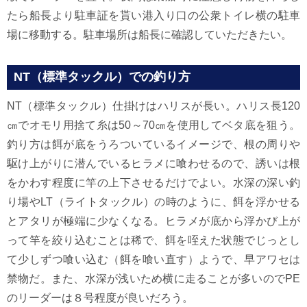
たら船長より駐車証を貰い港入り口の公衆トイレ横の駐車
場に移動する。駐車場所は船長に確認していただきたい。
NT（標準タックル）での釣り方
NT（標準タックル）仕掛けはハリスが長い。ハリス長120
㎝でオモリ用捨て糸は50～70㎝を使用してベタ底を狙う。
釣り方は餌が底をうろついているイメージで、根の周りや
駆け上がりに潜んでいるヒラメに喰わせるので、誘いは根
をかわす程度に竿の上下させるだけでよい。水深の深い釣
り場やLT（ライトタックル）の時のように、餌を浮かせる
とアタリが極端に少なくなる。ヒラメが底から浮かび上が
って竿を絞り込むことは稀で、餌を咥えた状態でじっとし
て少しずつ喰い込む（餌を喰い直す）ようで、早アワセは
禁物だ。また、水深が浅いため横に走ることが多いのでPE
のリーダーは８号程度が良いだろう。