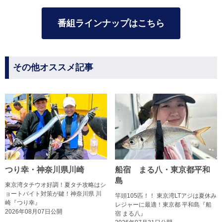
番組ラインナップはこちら
その他オススメ記事
つり幸・神奈川県川崎
船宿 まる八・東京都平和
島
東京湾タチウオ好調！夏タチ攻略はシ
ョートバイト対策が鍵！神奈川県 川
竿頭105匹！！ 東京湾LTアジは夏休み
崎『つり幸』
レジャーに最適！東京都 平和島『船
2026年08月07日公開
宿 まる八』