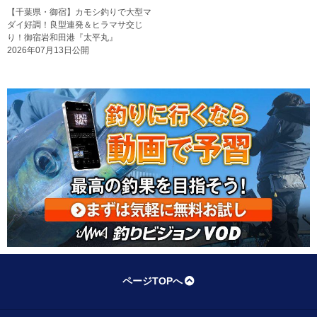
【千葉県・御宿】カモシ釣りで大型マ
ダイ好調！良型連発＆ヒラマサ交じ
り！御宿岩和田港『太平丸』
2026年07月13日公開
ページTOPへ