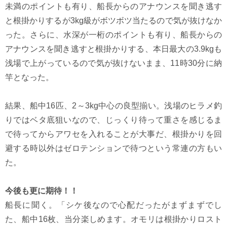
未満のポイントも有り、船長からのアナウンスを聞き逃す
と根掛かりするが3kg級がボツボツ当たるので気が抜けなか
った。さらに、水深が一桁のポイントも有り、船長からの
アナウンスを聞き逃すと根掛かりする、本日最大の3.9kgも
浅場で上がっているので気が抜けないまま、11時30分に納
竿となった。
結果、船中16匹、2～3kg中心の良型揃い。浅場のヒラメ釣
りではベタ底狙いなので、じっくり待って重さを感じるま
で待ってからアワセを入れることが大事だ、根掛かりを回
避する時以外はゼロテンションで待つという常連の方もい
た。
今後も更に期待！！
船長に聞く。「シケ後なので心配だったがまずまずでし
た、船中16枚、当分楽しめます。オモリは根掛かりロスト