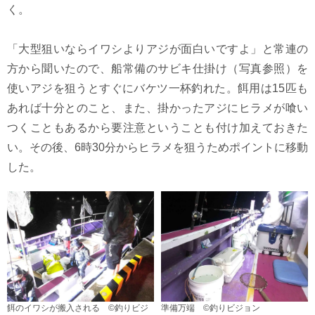
く。
「大型狙いならイワシよりアジが面白いですよ」と常連の
方から聞いたので、船常備のサビキ仕掛け（写真参照）を
使いアジを狙うとすぐにバケツ一杯釣れた。餌用は15匹も
あれば十分とのこと、また、掛かったアジにヒラメが喰い
つくこともあるから要注意ということも付け加えておきた
い。その後、6時30分からヒラメを狙うためポイントに移動
した。
餌のイワシが搬入される ©釣りビジ
準備万端 ©釣りビジョン