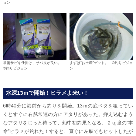
ョン
常備サビキ仕掛け、サバ皮が良い。
まずは“お土産”ゲット。 ©釣りビジョ
©釣りビジョン
ン
水深13ｍで開始！ヒラメよ来い！
6時40分に港前から釣りを開始。13ｍの底ベタを狙ってい
くとすぐに右舷常連の方にアタリがあった。抑え込むよう
なアタリをじっと待って、船中初釣果となる、２kg強の“本
命”ヒラメが釣れた！すると、直ぐに左舷でもヒットしたが