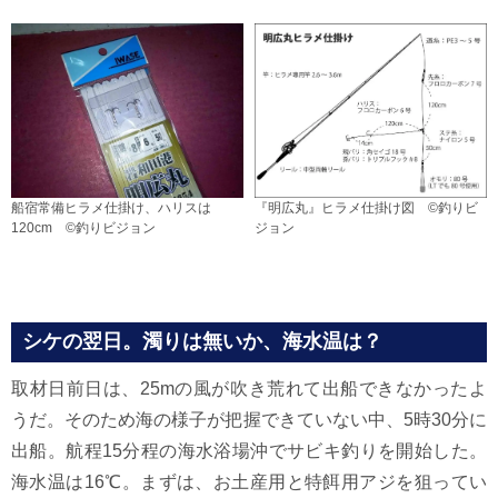
船宿常備ヒラメ仕掛け、ハリスは
『明広丸』ヒラメ仕掛け図 ©釣りビ
120cm ©釣りビジョン
ジョン
シケの翌日。濁りは無いか、海水温は？
取材日前日は、25mの風が吹き荒れて出船できなかったよ
うだ。そのため海の様子が把握できていない中、5時30分に
出船。航程15分程の海水浴場沖でサビキ釣りを開始した。
海水温は16℃。まずは、お土産用と特餌用アジを狙ってい