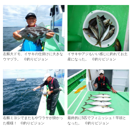
左舷大ドモ、イサキの仕掛けに大きな
イサキやアジもいい感じに釣れてお土
ウマヅラ。 ©釣りビジョン
産になった。 ©釣りビジョン
右舷ミヨシでまたもやワラサが掛かっ
最終的に5匹でフィニッシュ！竿頭と
た模様！ ©釣りビジョン
なった。 ©釣りビジョン