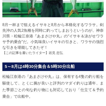
8月一杯まで狙えるイサキと8月から本格化するワラサ。剣
先沖の人気2魚種を同時に釣ってしまおうというのが、神奈
川県・松輪江奈港『あまさけや丸』の“イサキ＆泳がせワラ
サ予約乗合”だ。小気味良いイサキの引きと、ワラサの強烈
な引きを堪能してきたぞ！
【この記事を書いたライター】
岩見 忠弘
5～8月は4時30分集合＆5時30分出船
松輪江奈港の『あまさけや丸』は、保有する4隻の釣り船を
駆使して、とくに腕が良いと評判のマダイ釣りは通年、ま
た季節ごとの旬な釣り物にも対応しており「仕立て＆予約
乗合」で出船中。