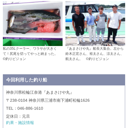
私の35Lクーラー、ワラサが大きく
『あまさけや丸』船長大集合。左から
て！尻尾を切ってやっと納まった。
鈴木正宏さん、裕太さん、涼太さん、
©釣りビジョン
航太さん。 ©釣りビジョン
今回利用した釣り船
神奈川県松輪江奈港『あまさけや丸』
〒238-0104 神奈川県三浦市南下浦町松輪1626
TEL：046-886-1610
定休日：元旦
釣果・施設情報