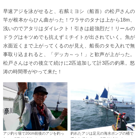
早速アジを泳がせると、右舷ミヨシ（船首）の松戸さんの
竿が根本からひん曲がった！ワラサのタナは上から18m、
浅いのでアタリはダイレクト！引きは超強烈だ！リールの
ドラグはキツめでも抗えずミチイトが出されていく。魚が
水面近くまで上がってくるのが見え、船長のタモ入れで無
事取り込まれると、「デッカ～っ！」と歓声が上がった。
松戸さんはその後立て続けに2匹追加して計3匹の釣果。怒
涛の時間帯がやって来た！
アジ釣り場で20cm前後のアジを釣っ
釣れたアジは足元の海水ポンプの桶で