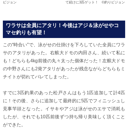
ビジョン
て続けに3匹ゲット！ ©釣りビジョン
ワラサは全員にアタリ！今後はアジ＆泳がせやコ
マセ釣りも有望！
この“時合い”で、泳がせの仕掛けを下ろしていた全員にワラ
サのアタリがあった。右舷大ドモの内田さん、続いて私に
も！どちらも4kg前後の丸々太った個体だった！左舷大ドモ
の中野さんにも2発アタリがあったが残念ながらどちらもミ
チイトが切れてバレてしまった。
すでに3匹釣果のあった松戸さんはもう1匹追加して計4匹
に！その後、さらに追加して最終的に5匹でフィニッシュし
見事竿頭となった。イサキやアジは泳がせのエサで消耗も
したが、それでも10匹前後ずつ持ち帰り美味しく頂くこと
ができた。