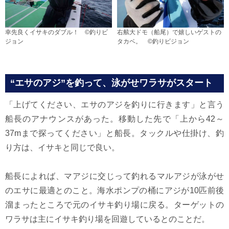
幸先良くイサキのダブル！ ©釣りビ
右舷大ドモ（船尾）で嬉しいゲストの
ジョン
タカベ。 ©釣りビジョン
“エサのアジ”を釣って、泳がせワラサがスタート
「上げてください、エサのアジを釣りに行きます」と言う
船長のアナウンスがあった。移動した先で「上から42～
37mまで探ってください」と船長。タックルや仕掛け、釣
り方は、イサキと同じで良い。
船長によれば、マアジに交じって釣れるマルアジが泳がせ
のエサに最適とのこと。海水ポンプの桶にアジが10匹前後
溜まったところで元のイサキ釣り場に戻る。ターゲットの
ワラサは主にイサキ釣り場を回遊しているとのことだ。