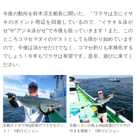
今後の動向を鈴木涼太船長に聞いた。「ワラサは主にイサ
キのポイント周辺を回遊しているので、“イサキ＆泳が
せ”や“アジ＆泳がせ”で今後も狙っていきます！また、この
ところコマセマダイのゲストとしても掛かり始めています
ので、今後は泳がせだけでなく、コマセ釣りも本格化する
でしょう！今年もワラサは有望です。是非、遊びに来てく
ださい」
右舷大ドモで4kg前後のワラサをゲッ
左舷ミヨシの私も4kg前後のワラサの
ト！ ©釣りビジョン
引きを堪能！ ©釣りビジョン