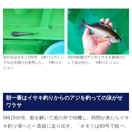
泳がせはオモリ150号、1本バリのシン
20cm前後のアジやイサキを鼻掛けに
プルな仕掛けを使用した。 ©釣りビ
して泳がせた。 ©釣りビジョン
ジョン
朝一番はイサキ釣りからのアジを釣っての泳がせ
ワラサ
5時15分頃、舫を解いて港の外で待機し、時間が来たらイサ
キ釣り場へと一直線に走り出す。「オモリは60号で統一。