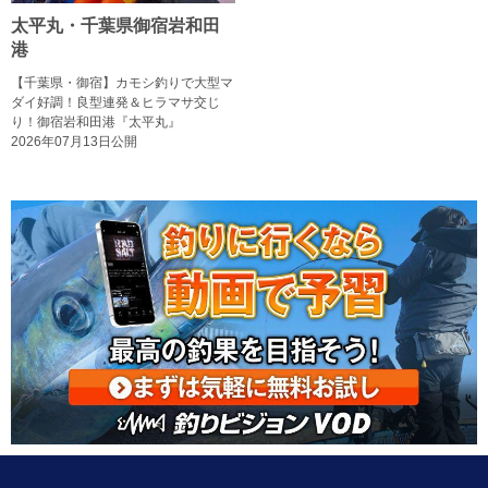
太平丸・千葉県御宿岩和田
港
【千葉県・御宿】カモシ釣りで大型マ
ダイ好調！良型連発＆ヒラマサ交じ
り！御宿岩和田港『太平丸』
2026年07月13日公開