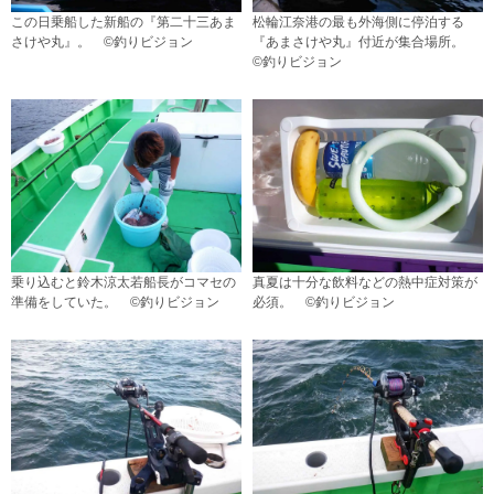
この日乗船した新船の『第二十三あま
松輪江奈港の最も外海側に停泊する
さけや丸』。 ©釣りビジョン
『あまさけや丸』付近が集合場所。
©釣りビジョン
乗り込むと鈴木涼太若船長がコマセの
真夏は十分な飲料などの熱中症対策が
準備をしていた。 ©釣りビジョン
必須。 ©釣りビジョン