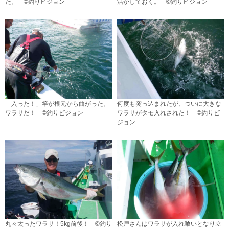
た。 ©釣りビジョン
活かしておく。 ©釣りビジョン
「入った！」竿が根元から曲がった。
何度も突っ込まれたが、ついに大きな
ワラサだ！ ©釣りビジョン
ワラサがタモ入れされた！ ©釣りビ
ジョン
丸々太ったワラサ！5kg前後！ ©釣り
松戸さんはワラサが入れ喰いとなり立