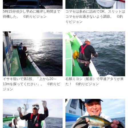
5時15分頃少し早めに離岸し時間まで
コマセは多めに詰めてOK、スリットは
待機した。 ©釣りビジョン
コマセが出過ぎないよう調節。 ©釣
りビジョン
イサキ狙いで第1投、「上から20～
右舷ミヨシ（船首）で早速アタリが来
13mを探ってください」。 ©釣りビ
た！ ©釣りビジョン
ジョン