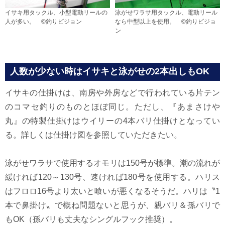
イサキ用タックル、小型電動リールの
泳がせワラサ用タックル、電動リール
人が多い。 ©釣りビジョン
なら中型以上を使用。 ©釣りビジョ
ン
人数が少ない時はイサキと泳がせの2本出しもOK
イサキの仕掛けは、南房や外房などで行われている片テン
のコマセ釣りのものとほぼ同じ。ただし、『あまさけや
丸』の特製仕掛けはウイリーの4本バリ仕掛けとなってい
る。詳しくは仕掛け図を参照していただきたい。
泳がせワラサで使用するオモリは150号が標準。潮の流れが
緩ければ120～130号、速ければ180号を使用する。ハリス
はフロロ16号より太いと喰いが悪くなるそうだ。ハリは〝1
本で鼻掛け〟で概ね問題ないと思うが、親バリ＆孫バリで
もOK（孫バリも丈夫なシングルフック推奨）。