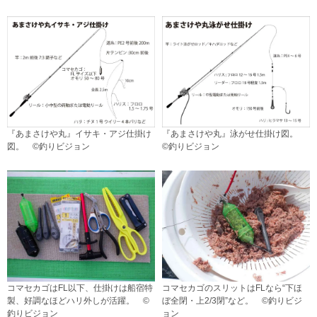
『あまさけや丸』イサキ・アジ仕掛け
『あまさけや丸』泳がせ仕掛け図。
図。 ©釣りビジョン
©釣りビジョン
コマセカゴはFL以下、仕掛けは船宿特
コマセカゴのスリットはFLなら“下ほ
製、好調なほどハリ外しが活躍。 ©
ぼ全閉・上2/3閉”など。 ©釣りビジ
釣りビジョン
ョン