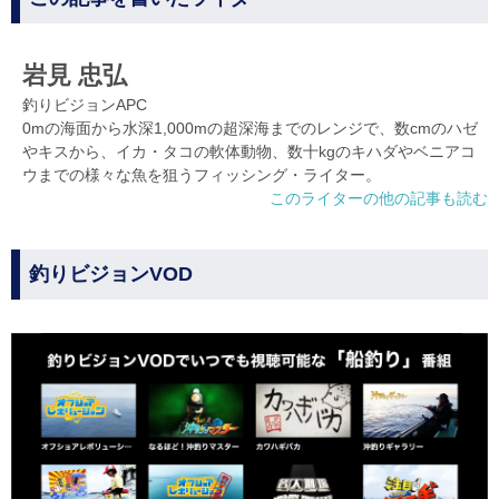
岩見 忠弘
釣りビジョンAPC
0mの海面から水深1,000mの超深海までのレンジで、数cmのハゼ
やキスから、イカ・タコの軟体動物、数十kgのキハダやベニアコ
ウまでの様々な魚を狙うフィッシング・ライター。
このライターの他の記事も読む
釣りビジョンVOD