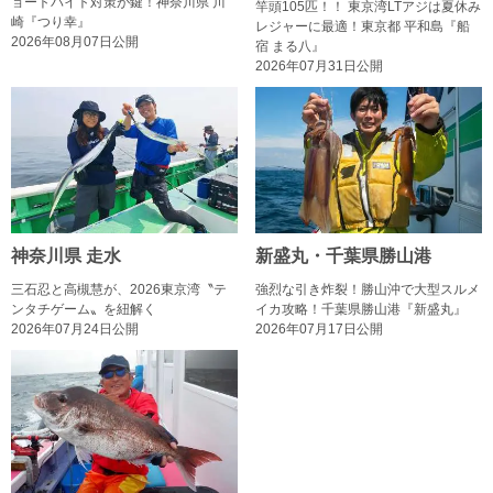
ョートバイト対策が鍵！神奈川県 川
竿頭105匹！！ 東京湾LTアジは夏休み
崎『つり幸』
レジャーに最適！東京都 平和島『船
2026年08月07日公開
宿 まる八』
2026年07月31日公開
神奈川県 走水
新盛丸・千葉県勝山港
三石忍と高槻慧が、2026東京湾〝テ
強烈な引き炸裂！勝山沖で大型スルメ
ンタチゲーム〟を紐解く
イカ攻略！千葉県勝山港『新盛丸』
2026年07月24日公開
2026年07月17日公開