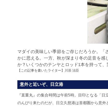
マダイの美味しい季節をご存じだろうか。「
かに思える。一方、秋が深まり冬の足音を感
か？いくつかのテンヤとロッド1本を持って、
【この記事を書いたライター】
川添 法臣
意外と近いぞ、日立港
『直重丸』の集合時間は午前5時。目印となる「日
のんびり来たのだが、日立久慈港は首都圏から意外