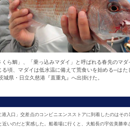
さくら鯛」、「乗っ込みマダイ」と呼ばれる春先のマダ
じる頃、マダイは低水温に備えて荒食いを始める─はた
茨城県・日立久慈港『直重丸』へ出掛けた。
立港入口」交差点のコンビニエンスストアに到着したのはその
と近いのだと実感した。船着場に行くと、大船長の宇佐美勝幸