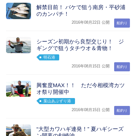
解禁目前！ バケで狙う南房・平砂浦
のカンパチ！
2016年08月22日 公開
船釣り
シーズン初期から良型交じり！ ジ
ギングで狙うタチウオ＆青物！
明石港
2016年08月15日 公開
船釣り
興奮度MAX！！ ただ今相模湾カツ
オ祭り開催中
葉山あぶずり港
2016年08月15日 公開
船釣り
“大型カワハギ連発！” 夏ハギシーズ
ン開幕の剣崎沖