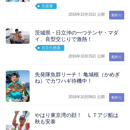
大原港
2016年10月15日 公開
船釣り
茨城県・日立沖の一つテンヤ・マダ
イ、良型交じりで激熱！
日立久慈港
2016年10月15日 公開
船釣り
先発隊魚群リーチ！ 亀城根（かめぎ
ね）でカワハギ待機中！
2016年10月08日 公開
船釣り
やはり東京湾の顔！ ＬＴアジ船は
秋も安泰