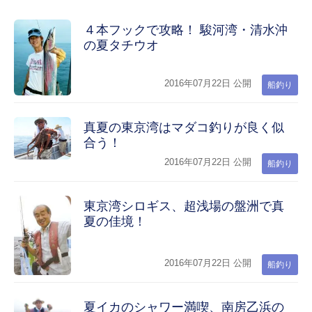
４本フックで攻略！ 駿河湾・清水沖
の夏タチウオ
2016年07月22日 公開
船釣り
真夏の東京湾はマダコ釣りが良く似
合う！
2016年07月22日 公開
船釣り
東京湾シロギス、超浅場の盤洲で真
夏の佳境！
2016年07月22日 公開
船釣り
夏イカのシャワー満喫、南房乙浜の