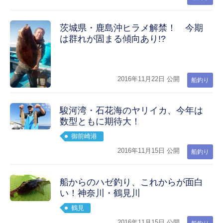
茨城県・鹿島沖ヒラメ解禁！ 今期
は群れが固まる傾向あり!?
2016年11月22日 公開
船釣り
駿河湾・石花海のヤリイカ、今年は
数型ともに期待大！
御前崎港
2016年11月15日 公開
船釣り
船からのハゼ釣り、これからが面白
い！神奈川・鶴見川
鶴見
2016年11月15日 公開