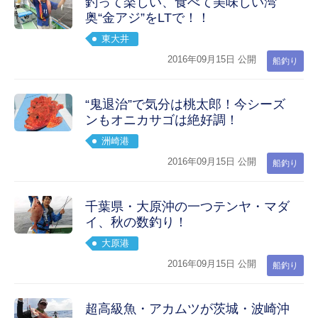
釣って楽しい、食べて美味しい湾
奥“金アジ”をLTで！！
東大井
2016年09月15日 公開
船釣り
“鬼退治”で気分は桃太郎！今シーズ
ンもオニカサゴは絶好調！
洲崎港
2016年09月15日 公開
船釣り
千葉県・大原沖の一つテンヤ・マダ
イ、秋の数釣り！
大原港
2016年09月15日 公開
船釣り
超高級魚・アカムツが茨城・波崎沖