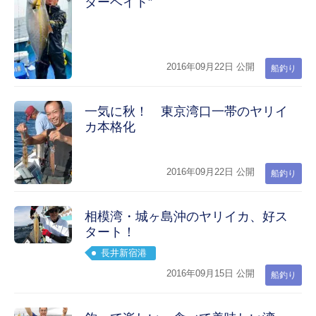
ダーベイト”
2016年09月22日 公開
船釣り
一気に秋！ 東京湾口一帯のヤリイ
カ本格化
2016年09月22日 公開
船釣り
相模湾・城ヶ島沖のヤリイカ、好ス
タート！
長井新宿港
2016年09月15日 公開
船釣り