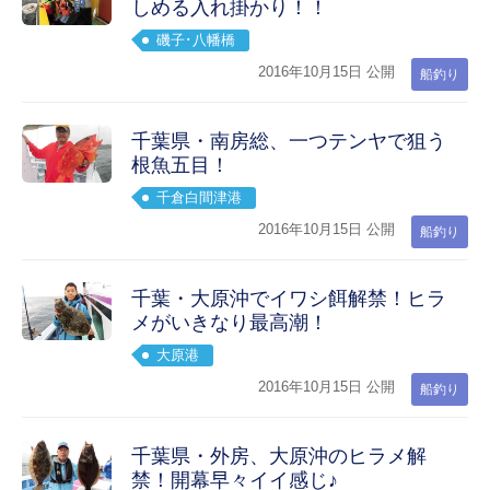
しめる入れ掛かり！！
磯子･八幡橋
2016年10月15日 公開
船釣り
千葉県・南房総、一つテンヤで狙う
根魚五目！
千倉白間津港
2016年10月15日 公開
船釣り
千葉・大原沖でイワシ餌解禁！ヒラ
メがいきなり最高潮！
大原港
2016年10月15日 公開
船釣り
千葉県・外房、大原沖のヒラメ解
禁！開幕早々イイ感じ♪