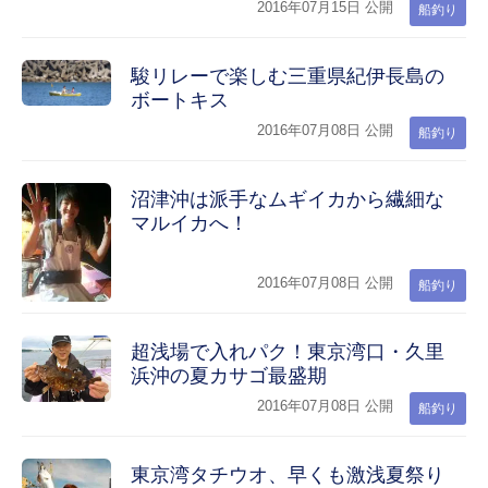
2016年07月15日 公開
船釣り
駿リレーで楽しむ三重県紀伊長島の
ボートキス
2016年07月08日 公開
船釣り
沼津沖は派手なムギイカから繊細な
マルイカへ！
2016年07月08日 公開
船釣り
超浅場で入れパク！東京湾口・久里
浜沖の夏カサゴ最盛期
2016年07月08日 公開
船釣り
東京湾タチウオ、早くも激浅夏祭り