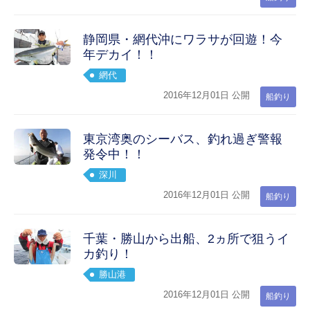
静岡県・網代沖にワラサが回遊！今
年デカイ！！
網代
2016年12月01日 公開
船釣り
東京湾奥のシーバス、釣れ過ぎ警報
発令中！！
深川
2016年12月01日 公開
船釣り
千葉・勝山から出船、2ヵ所で狙うイ
カ釣り！
勝山港
2016年12月01日 公開
船釣り