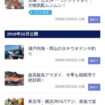
茨城・日立沖“一つテンヤマダイ”、
大物気配ムンムン！
日立久慈港
2016年11月01日 公開
船釣り
2016年10月公開
瀬戸内海・岡山のタチウオテンヤ釣
り
2016年10月22日 公開
船釣り
超高級魚アマダイ、今季も相模湾で
絶好調！
2016年10月22日 公開
船釣り
東京湾・横浜沖のLTアジ、家族で楽