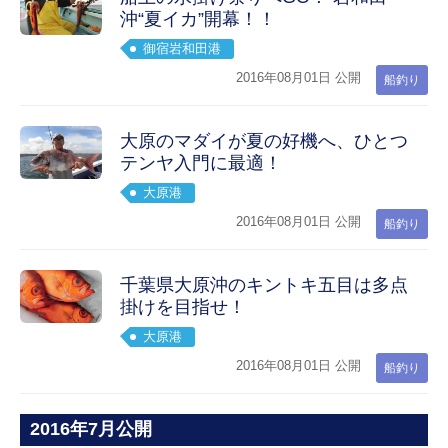
沖“夏イカ”開幕！！
御宿岩和田港
2016年08月01日 公開
船釣り
大原のマダイが夏の好機へ、ひとつ
テンヤ入門に最適！
大原港
2016年08月01日 公開
船釣り
千葉県大原沖のキントキ五目は多点
掛けを目指せ！
大原港
2016年08月01日 公開
船釣り
2016年7月公開