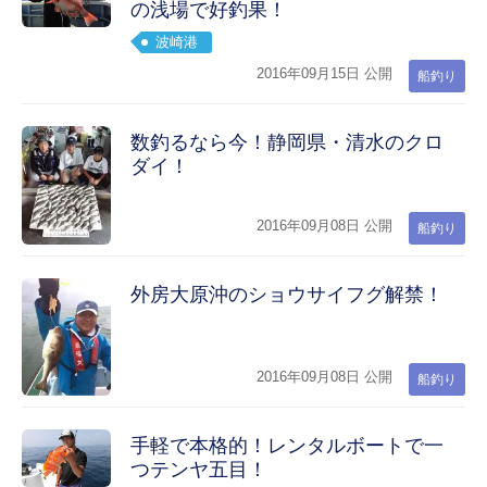
の浅場で好釣果！
波崎港
2016年09月15日 公開
船釣り
数釣るなら今！静岡県・清水のクロ
ダイ！
2016年09月08日 公開
船釣り
外房大原沖のショウサイフグ解禁！
2016年09月08日 公開
船釣り
手軽で本格的！レンタルボートで一
つテンヤ五目！