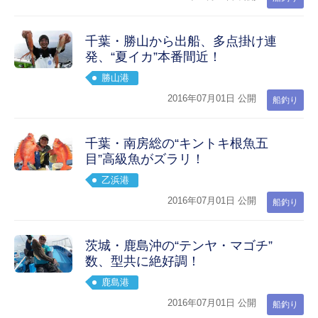
千葉・勝山から出船、多点掛け連
発、“夏イカ”本番間近！
勝山港
2016年07月01日 公開
船釣り
千葉・南房総の“キントキ根魚五
目”高級魚がズラリ！
乙浜港
2016年07月01日 公開
船釣り
茨城・鹿島沖の“テンヤ・マゴチ”
数、型共に絶好調！
鹿島港
2016年07月01日 公開
船釣り