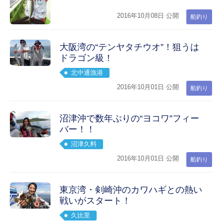
2016年10月08日 公開
船釣り
大阪湾の“テンヤタチウオ”！狙うは
ドラゴン級！
北中通漁港
2016年10月01日 公開
船釣り
沼津沖で数年ぶりの“ヨコワ”フィー
バー！！
沼津久料
2016年10月01日 公開
船釣り
東京湾・剣崎沖のカワハギとの熱い
戦いがスタート！
久比里