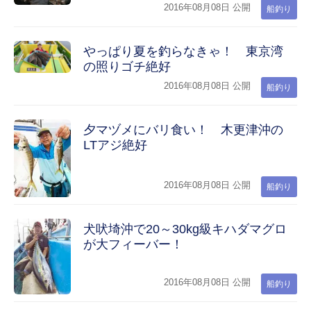
2016年08月08日 公開
船釣り
やっぱり夏を釣らなきゃ！ 東京湾
の照りゴチ絶好
2016年08月08日 公開
船釣り
夕マヅメにバリ食い！ 木更津沖の
LTアジ絶好
2016年08月08日 公開
船釣り
犬吠埼沖で20～30kg級キハダマグロ
が大フィーバー！
2016年08月08日 公開
船釣り