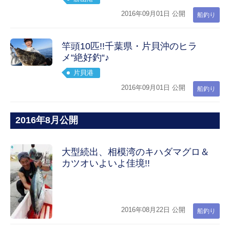
2016年09月01日 公開
船釣り
竿頭10匹!!千葉県・片貝沖のヒラ
メ“絶好釣“♪
片貝港
2016年09月01日 公開
船釣り
2016年8月公開
大型続出、相模湾のキハダマグロ＆
カツオいよいよ佳境!!
2016年08月22日 公開
船釣り