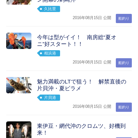
久比里
2016年08月15日 公開
船釣り
今年は型がイイ！ 南房総“夏オ
ニ”好スタート！！
相浜港
2016年08月15日 公開
船釣り
魅力満載のLTで狙う！ 解禁直後の
片貝沖・夏ビラメ
片貝港
2016年08月15日 公開
船釣り
東伊豆・網代沖のクロムツ、好機到
来！