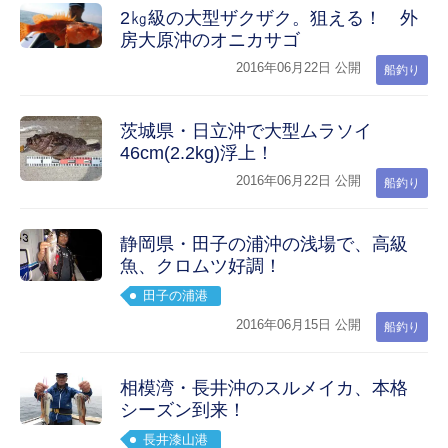
2㎏級の大型ザクザク。狙える！ 外
房大原沖のオニカサゴ
2016年06月22日 公開
船釣り
茨城県・日立沖で大型ムラソイ
46cm(2.2kg)浮上！
2016年06月22日 公開
船釣り
静岡県・田子の浦沖の浅場で、高級
魚、クロムツ好調！
田子の浦港
2016年06月15日 公開
船釣り
相模湾・長井沖のスルメイカ、本格
シーズン到来！
長井漆山港