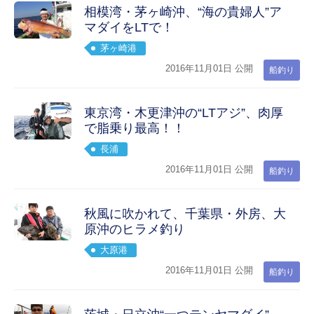
相模湾・茅ヶ崎沖、“海の貴婦人”ア
マダイをLTで！
茅ヶ崎港
2016年11月01日 公開
船釣り
東京湾・木更津沖の“LTアジ”、肉厚
で脂乗り最高！！
長浦
2016年11月01日 公開
船釣り
秋風に吹かれて、千葉県・外房、大
原沖のヒラメ釣り
大原港
2016年11月01日 公開
船釣り