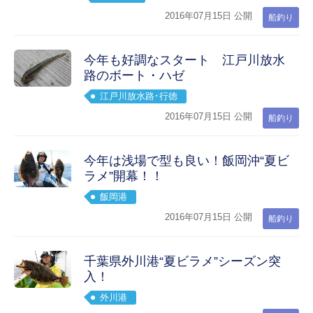
2016年07月15日 公開
船釣り
今年も好調なスタート 江戸川放水
路のボート・ハゼ
江戸川放水路･行徳
2016年07月15日 公開
船釣り
今年は浅場で型も良い！飯岡沖“夏ビ
ラメ”開幕！！
飯岡港
2016年07月15日 公開
船釣り
千葉県外川港“夏ビラメ”シーズン突
入！
外川港