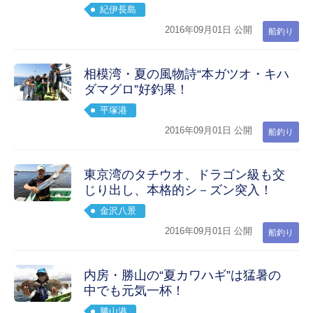
紀伊長島
2016年09月01日 公開
船釣り
相模湾・夏の風物詩“本ガツオ・キハ
ダマグロ”好釣果！
平塚港
2016年09月01日 公開
船釣り
東京湾のタチウオ、ドラゴン級も交
じり出し、本格的シ－ズン突入！
金沢八景
2016年09月01日 公開
船釣り
内房・勝山の“夏カワハギ”は猛暑の
中でも元気一杯！
勝山港