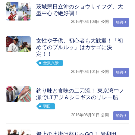
茨城県日立沖のショウサイフグ、大
型中心で絶好調！
2016年08月08日 公開
船釣り
女性や子供、初心者も大歓迎！「初
めてのプルルッ」はカサゴに決
定！！
金沢八景
2016年08月01日 公開
船釣り
釣り味と食味の二刀流！ 東京湾中ノ
瀬でLTアジ＆シロギスのリレー船
羽田
2016年08月01日 公開
船釣り
船上の水掛け祭りへGO！ 岩和田