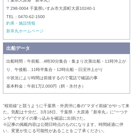
〒298-0004 千葉県いすみ市大原町大原10240-1
TEL：0470-62-1500
釣果・施設情報
新幸丸ホームページ
出船データ
出船時間：午前船…4時30分集合・集まり次第出船・11時沖上が
り、午後船…11時半集合・12時出船・日没沖上がり
※状況により時間は前後するので電話で確認の事
基本料金：午前1万2,000円（餌・氷付き）
“桜前線”と競うように千葉県・外房沖に春の“マダイ前線”がやって来
た。気配は十分だ。3月18日、千葉県・大原港『新幸丸』に“一つテ
ンヤ”でマダイの乗っ込みを確認に出掛けた。
※記事の掲載内容は公開日時点のものになります。時間経過に伴
い、変更が生じる可能性があることをご了承ください。