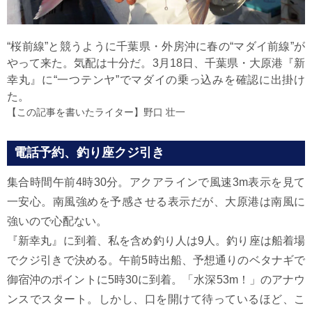
“桜前線”と競うように千葉県・外房沖に春の“マダイ前線”が
やって来た。気配は十分だ。3月18日、千葉県・大原港『新
幸丸』に“一つテンヤ”でマダイの乗っ込みを確認に出掛け
た。
【この記事を書いたライター】
野口 壮一
電話予約、釣り座クジ引き
集合時間午前4時30分。アクアラインで風速3m表示を見て
一安心。南風強めを予感させる表示だが、大原港は南風に
強いので心配ない。
『新幸丸』に到着、私を含め釣り人は9人。釣り座は船着場
でクジ引きで決める。午前5時出船、予想通りのベタナギで
御宿沖のポイントに5時30に到着。「水深53m！」のアナウ
ンスでスタート。しかし、口を開けて待っているほど、こ