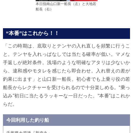
本日指南山口新一船長（左）と大地若
船長（右）
“本番”はこれから！！
「この時期は、底取りとテンヤの入れ直しを頻繁に行うこ
と。テンヤを入れっぱなしでは当たる確率が低い。マメな
手返しが絶対条件。浅場のような明確なアタリは少ないか
ら、違和感やモタレを感じたら即合わせ。入れ替えの差が
釣果に出ます」と山口新一船長。初心者でも上乗り役の若
船長からレクチャーを受けられるので十分楽しめる。“乗っ
込み”初日に当たるラッキーな一日だった。“本番”はこれか
らだ。
今回利用した釣り船
千葉県大原港『新幸丸』