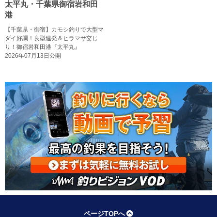
太平丸・千葉県御宿岩和田
港
【千葉県・御宿】カモシ釣りで大型マ
ダイ好調！良型連発＆ヒラマサ交じ
り！御宿岩和田港『太平丸』
2026年07月13日公開
ページTOPへ