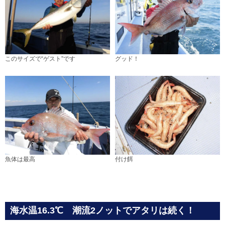
このサイズで“ゲスト”です
グッド！
魚体は最高
付け餌
海水温16.3℃ 潮流2ノットでアタリは続く！