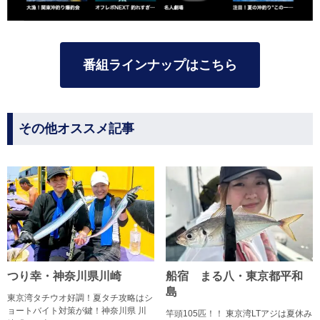
番組ラインナップはこちら
その他オススメ記事
つり幸・神奈川県川崎
船宿 まる八・東京都平和
島
東京湾タチウオ好調！夏タチ攻略はシ
ョートバイト対策が鍵！神奈川県 川
竿頭105匹！！ 東京湾LTアジは夏休み