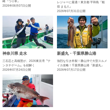
崎『つり幸』
レジャーに最適！東京都 平和島『船
2026年08月07日公開
宿 まる八』
2026年07月31日公開
神奈川県 走水
新盛丸・千葉県勝山港
三石忍と高槻慧が、2026東京湾〝テ
強烈な引き炸裂！勝山沖で大型スルメ
ンタチゲーム〟を紐解く
イカ攻略！千葉県勝山港『新盛丸』
2026年07月24日公開
2026年07月17日公開