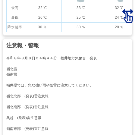
最高
32 ℃
33 ℃
32 ℃
最低
26 ℃
25 ℃
24 ℃
降水確率
30 ％
30 ％
20 ％
注意報・警報
令和８年８月８日０４時４４分 福井地方気象台 発表
嶺北雷
嶺南雷
福井県では、急な強い雨や落雷に注意してください。
嶺北北部 (発表)雷注意報
嶺北南部 (発表)雷注意報
奥越 (発表)雷注意報
嶺南東部 (発表)雷注意報