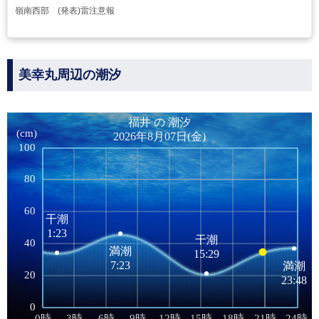
嶺南西部 (発表)雷注意報
美幸丸周辺の潮汐