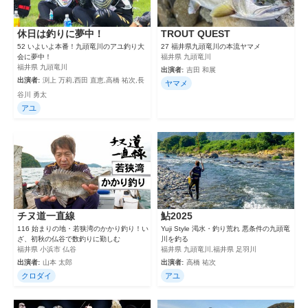
休日は釣りに夢中！
TROUT QUEST
52 いよいよ本番！九頭竜川のアユ釣り大
27 福井県九頭竜川の本流ヤマメ
会に夢中！
福井県 九頭竜川
福井県 九頭竜川
出演者:
吉田 和展
出演者:
渕上 万莉,西田 直恵,高橋 祐次,長
ヤマメ
谷川 勇太
アユ
チヌ道一直線
鮎2025
116 始まりの地・若狭湾のかかり釣り！い
Yuji Style 渇水・釣り荒れ 悪条件の九頭竜
ざ、初秋の仏谷で数釣りに勤しむ
川を釣る
福井県 小浜市 仏谷
福井県 九頭竜川,福井県 足羽川
出演者:
山本 太郎
出演者:
高橋 祐次
クロダイ
アユ