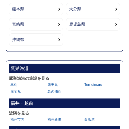
熊本県
大分県
宮崎県
鹿児島県
沖縄県
鷹巣漁港
鷹巣漁港の施設を見る
幸丸
鷹王丸
Ten-eimaru
海宝丸
みの浦丸
福井・越前
近隣を見る
福井市内
福井新港
白浜港