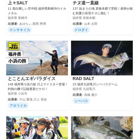
上々SALT
チヌ道一直線
11 面白難しい空中戦 福井県茱崎沖のイカ
137 始まりの地 若狭本郷で苦戦！産卵が絡
メタル
む初夏の良型チヌに挑む！
福井県 茱崎沖
福井県 若狭本郷
出演者:
あゆちぃ,西岡 秀博
出演者:
山本 太郎
ケンサキイカ
クロダイ
とことんエギパラダイス
RAD SALT
149 福井県小浜の旅 川上マイスター登場！
15 福井九頭竜川シーバスゲーム
灼熱の磯で記録更新だケロ！
福井県 九頭竜川
福井県 小浜市
出演者:
高橋 優介
出演者:
片山 愛海,川上 英佑
シーバス
アオリイカ