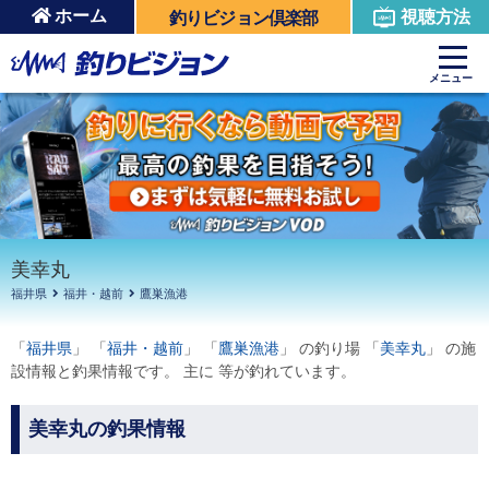
ホーム
視聴方法
釣りビジョン倶楽部
周辺の施設を見る
メニュー
美幸丸
福井県
福井・越前
鷹巣漁港
「
福井県
」 「
福井・越前
」 「
鷹巣漁港
」 の釣り場 「
美幸丸
」 の施
設情報と釣果情報です。 主に 等が釣れています。
美幸丸の釣果情報