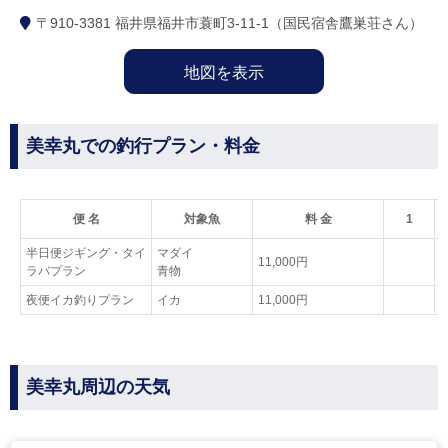
〒910-3381 福井県福井市蓑町3‐11‐1（国民宿舎鷹巣荘さん）
地図を表示
美幸丸での釣行プラン・料金
便 名
対象魚
料 金
1
半日便ジギング・タイ
マダイ
11,000円
ラバプラン
青物
夜便イカ釣りプラン
イカ
11,000円
美幸丸周辺の天気