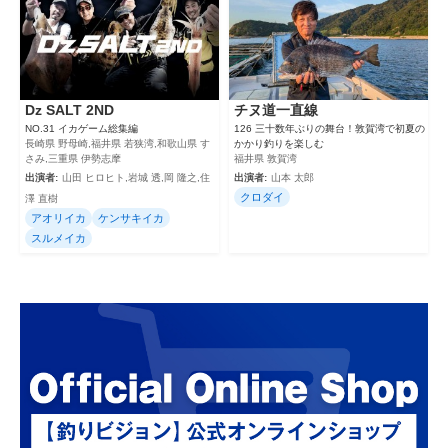
Dz SALT 2ND
チヌ道一直線
NO.31 イカゲーム総集編
126 三十数年ぶりの舞台！敦賀湾で初夏の
長崎県 野母崎,福井県 若狭湾,和歌山県 す
かかり釣りを楽しむ
さみ,三重県 伊勢志摩
福井県 敦賀湾
出演者:
山田 ヒロヒト,岩城 透,岡 隆之,住
出演者:
山本 太郎
クロダイ
澤 直樹
アオリイカ
ケンサキイカ
スルメイカ