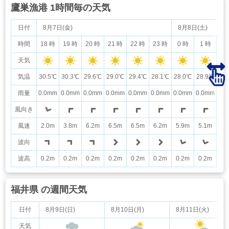
鷹巣漁港 1時間毎の天気
日付
8月7日(金)
8月8日(土)
時間
18 時
19 時
20 時
21 時
22 時
23 時
0 時
1 時
2
天気
気温
30.5℃
30.3℃
29.6℃
29.0℃
29.4℃
28.1℃
28.0℃
28.9℃
28
雨量
0.0mm
0.0mm
0.0mm
0.0mm
0.0mm
0.0mm
0.0mm
0.0mm
0.
風向き
風速
2.0m
3.8m
6.2m
6.5m
6.5m
6.2m
5.9m
5.1m
5.
波向
波高
0.2m
0.2m
0.2m
0.2m
0.2m
0.2m
0.2m
0.2m
0.
福井県 の週間天気
日付
8月9日(日)
8月10日(月)
8月11日(火)
天気