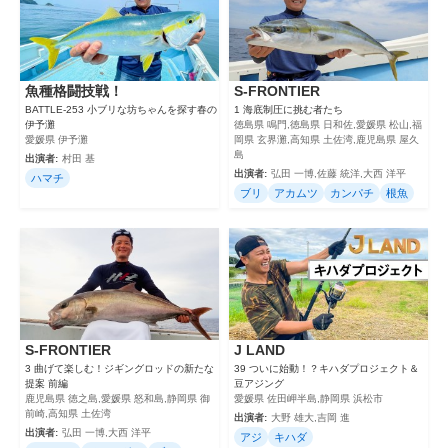
魚種格闘技戦！
S‐FRONTIER
BATTLE-253 小ブリな坊ちゃんを探す春の
1 海底制圧に挑む者たち
伊予灘
徳島県 鳴門,徳島県 日和佐,愛媛県 松山,福
愛媛県 伊予灘
岡県 玄界灘,高知県 土佐湾,鹿児島県 屋久
島
出演者:
村田 基
出演者:
弘田 一博,佐藤 統洋,大西 洋平
ハマチ
ブリ
アカムツ
カンパチ
根魚
S‐FRONTIER
J LAND
3 曲げて楽しむ！ジギングロッドの新たな
39 ついに始動！？キハダプロジェクト＆
提案 前編
豆アジング
鹿児島県 徳之島,愛媛県 怒和島,静岡県 御
愛媛県 佐田岬半島,静岡県 浜松市
前崎,高知県 土佐湾
出演者:
大野 雄大,吉岡 進
出演者:
弘田 一博,大西 洋平
アジ
キハダ