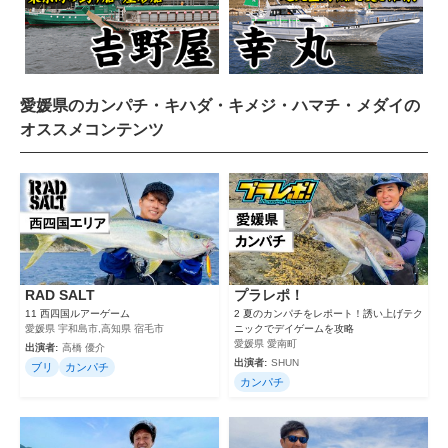
愛媛県のカンパチ・キハダ・キメジ・ハマチ・メダイの
オススメコンテンツ
RAD SALT
プラレポ！
11 西四国ルアーゲーム
2 夏のカンパチをレポート！誘い上げテク
愛媛県 宇和島市,高知県 宿毛市
ニックでデイゲームを攻略
愛媛県 愛南町
出演者:
高橋 優介
出演者:
SHUN
ブリ
カンパチ
カンパチ