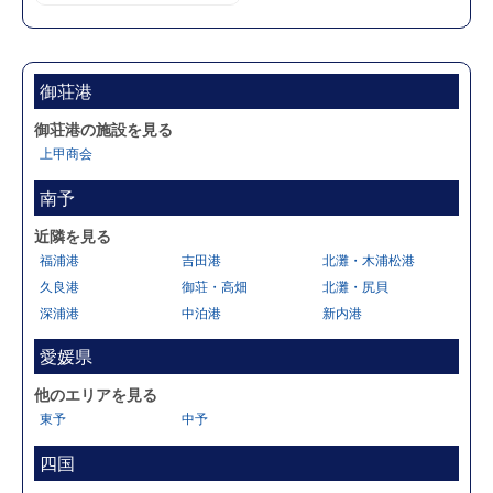
御荘港
御荘港の施設を見る
上甲商会
南予
近隣を見る
福浦港
吉田港
北灘・木浦松港
久良港
御荘・高畑
北灘・尻貝
深浦港
中泊港
新内港
愛媛県
他のエリアを見る
東予
中予
四国