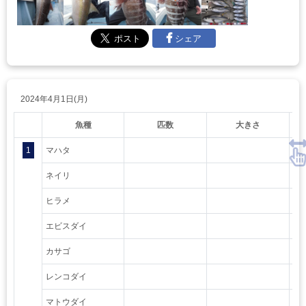
シェア
2024年4月1日(月)
魚種
匹数
大きさ
1
マハタ
ネイリ
ヒラメ
エビスダイ
カサゴ
レンコダイ
マトウダイ