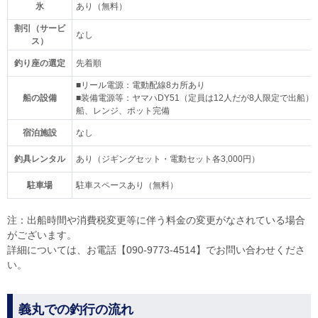
氷
あり（無料）
割引（サービ
なし
ス）
釣り座の選定
先着順
■リール電源：電動配線8カ所あり
船の設備
■装備電源等：ヤマハDY51（定員は12人だが8人限定で出船
船、レンジ、ポット完備
宿泊施設
なし
釣具レンタル
あり（ジギングセット・電動セット各3,000円）
駐車場
駐車スペースあり（無料）
注：出船時間や消費税変更等に伴う料金の変更がなされている場合
がございます。
詳細については、お電話【090-9773-4514】でお問い合わせくださ
い。
義丸での釣行の流れ