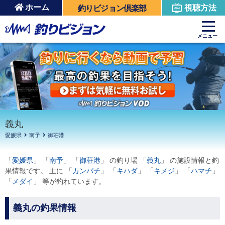
ホーム
視聴方法
釣りビジョン倶楽部
周辺の施設を見る
メニュー
義丸
愛媛県
南予
御荘港
「
愛媛県
」 「
南予
」 「
御荘港
」 の釣り場 「
義丸
」 の施設情報と釣
果情報です。 主に 「
カンパチ
」 「
キハダ
」 「
キメジ
」 「
ハマチ
」
「
メダイ
」 等が釣れています。
義丸の釣果情報