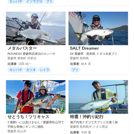
カンパチ
イソマグロ
ブリ
メタルバスター
SALT Dreamer
ROUND34 愛媛県武者泊のカンパチ
68 愛媛県・怒和島 クダコ水道ブリ
愛媛県 愛南町 武者泊
愛媛県 怒和島
出演者:
沼田 純一
出演者:
鈴木 斉
カンパチ
カツオ
シイラ
ブリ
せとうち！ツリキャス
特選！沖釣り紀行
2 船酔いには負けません！愛媛県松山沖で
瀬戸内海クダコで大ブリと出逢う旅
手軽な青物ジギングに挑戦
愛媛県 怒和島沖 クダコ周辺
愛媛県 松山市
出演者:
中村 透