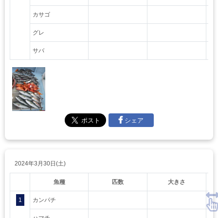
カサゴ
グレ
サバ
シェア
2024年3月30日(土)
魚種
匹数
大きさ
1
カンパチ