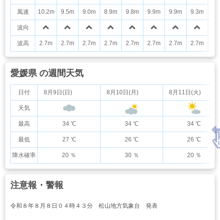
風速
10.2m
9.5m
9.0m
8.9m
9.8m
9.9m
9.9m
9.3m
9.
波向
波高
2.7m
2.7m
2.7m
2.7m
2.7m
2.7m
2.7m
2.7m
2.
愛媛県 の週間天気
日付
8月9日(日)
8月10日(月)
8月11日(火)
天気
最高
34 ℃
34 ℃
34 ℃
最低
27 ℃
26 ℃
26 ℃
降水確率
20 ％
30 ％
20 ％
注意報・警報
令和８年８月８日０４時４３分 松山地方気象台 発表