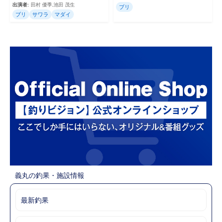
出演者:
田村 優季,池田 茂生
ブリ
ブリ
サワラ
マダイ
義丸の釣果・施設情報
最新釣果