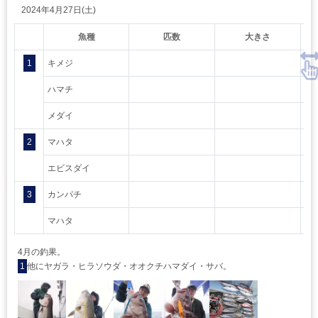
2024年4月27日(土)
魚種
匹数
大きさ
1
キメジ
ハマチ
メダイ
2
マハタ
エビスダイ
3
カンパチ
マハタ
4月の釣果。
1
他にヤガラ・ヒラソウダ・オオクチハマダイ・サバ。