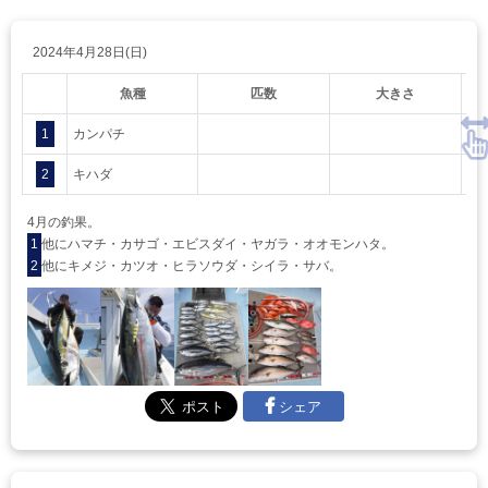
2024年4月28日(日)
魚種
匹数
大きさ
1
カンパチ
2
キハダ
4月の釣果。
1
他にハマチ・カサゴ・エビスダイ・ヤガラ・オオモンハタ。
2
他にキメジ・カツオ・ヒラソウダ・シイラ・サバ。
シェア