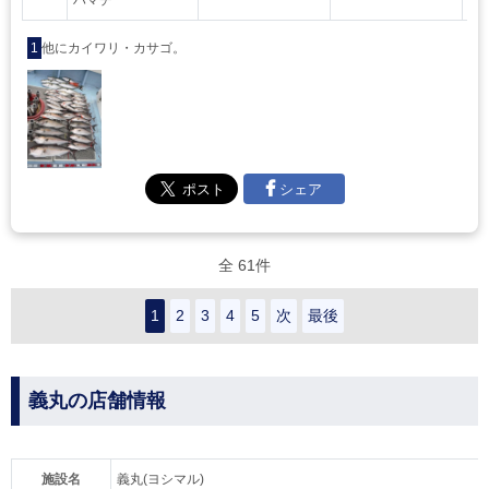
ハマチ
1
他にカイワリ・カサゴ。
シェア
全 61件
1
2
3
4
5
次
最後
義丸の店舗情報
施設名
義丸(ヨシマル)