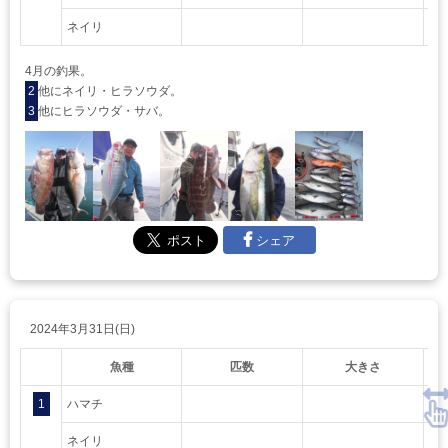
ネイリ
4月の釣果。
2
他にネイリ・ヒラソウダ。
3
他にヒラソウダ・サバ。
シェア
2024年3月31日(日)
魚種
匹数
大きさ
1
ハマチ
ネイリ