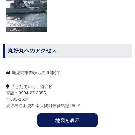
「丸好丸」
丸好丸へのアクセス
鹿児島市内から約2時間半
「さたでい号」待合所
電話：0994-27-3355
〒893-2604
鹿児島県肝属郡南大隅町佐多馬籠486-4
地図を表示