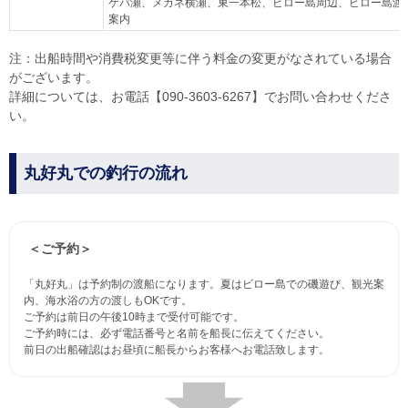
ケバ瀬、メガネ横瀬、東一本松、ビロー島周辺、ビロー島渡
案内
注：出船時間や消費税変更等に伴う料金の変更がなされている場合
がございます。
詳細については、お電話【090-3603-6267】でお問い合わせくださ
い。
丸好丸での釣行の流れ
＜ご予約＞
「丸好丸」は予約制の渡船になります。夏はビロー島での磯遊び、観光案
内、海水浴の方の渡しもOKです。
ご予約は前日の午後10時まで受付可能です。
ご予約時には、必ず電話番号と名前を船長に伝えてください。
前日の出船確認はお昼頃に船長からお客様へお電話致します。