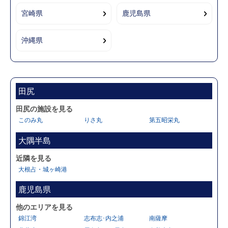
宮崎県
鹿児島県
沖縄県
田尻
田尻の施設を見る
このみ丸
りさ丸
第五昭栄丸
大隅半島
近隣を見る
大根占・城ヶ崎港
鹿児島県
他のエリアを見る
錦江湾
志布志･内之浦
南薩摩