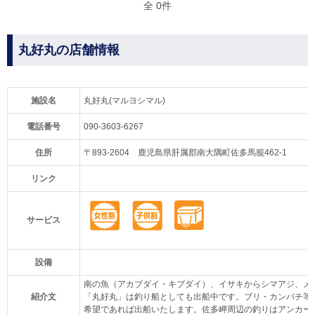
全 0件
丸好丸の店舗情報
施設名
丸好丸(マルヨシマル)
電話番号
090-3603-6267
住所
〒893-2604 鹿児島県肝属郡南大隅町佐多馬籠462-1
リンク
サービス
設備
南の魚（アカブダイ・キブダイ）、イサキからシマアジ、メ
紹介文
「丸好丸」は釣り船としても出船中です。ブリ・カンパチ等
希望であれば出船いたします。佐多岬周辺の釣りはアンカー