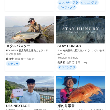
カンパチ
アラ
ロウニンアジ
ゴマフエダイ
メタルバスター
STAY HUNGRY
ROUND45 鹿児島県上甑島のヒラマサ
2 ～ 奄美群島の巨大魚・ロウニンアジを求
鹿児島県 甑島
めて ～
鹿児島県 奄美群島
出演者:
沼田 純一,吉田 匠
出演者:
山田 晋,常岡 コージ
ヒラマサ
ロウニンアジ
U35 NEXTAGE
海釣り幕営