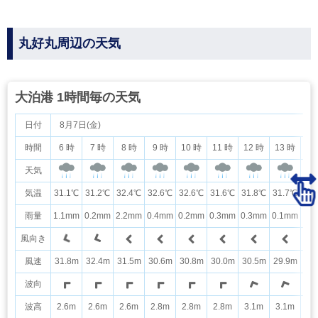
丸好丸周辺の天気
大泊港 1時間毎の天気
日付
8月7日(金)
時間
6 時
7 時
8 時
9 時
10 時
11 時
12 時
13 時
14
天気
気温
31.1℃
31.2℃
32.4℃
32.6℃
32.6℃
31.6℃
31.8℃
31.7℃
31
雨量
1.1mm
0.2mm
2.2mm
0.4mm
0.2mm
0.3mm
0.3mm
0.1mm
0.
風向き
風速
31.8m
32.4m
31.5m
30.6m
30.8m
30.0m
30.5m
29.9m
28
波向
波高
2.6m
2.6m
2.6m
2.8m
2.8m
2.8m
3.1m
3.1m
3.