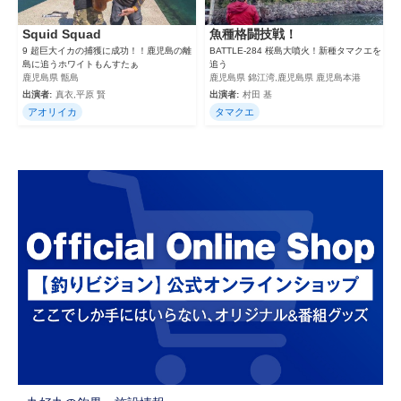
Squid Squad
魚種格闘技戦！
9 超巨大イカの捕獲に成功！！鹿児島の離
BATTLE-284 桜島大噴火！新種タマクエを
島に追うホワイトもんすたぁ
追う
鹿児島県 甑島
鹿児島県 錦江湾,鹿児島県 鹿児島本港
出演者:
真衣,平原 賢
出演者:
村田 基
アオリイカ
タマクエ