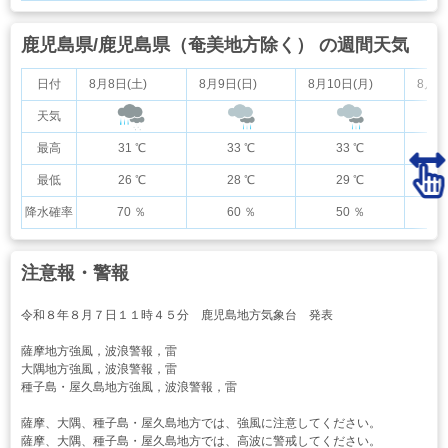
鹿児島県/鹿児島県（奄美地方除く） の週間天気
日付
8月8日(土)
8月9日(日)
8月10日(月)
8月1
天気
最高
31 ℃
33 ℃
33 ℃
最低
26 ℃
28 ℃
29 ℃
降水確率
70 ％
60 ％
50 ％
注意報・警報
令和８年８月７日１１時４５分 鹿児島地方気象台 発表
薩摩地方強風，波浪警報，雷
大隅地方強風，波浪警報，雷
種子島・屋久島地方強風，波浪警報，雷
薩摩、大隅、種子島・屋久島地方では、強風に注意してください。
薩摩、大隅、種子島・屋久島地方では、高波に警戒してください。