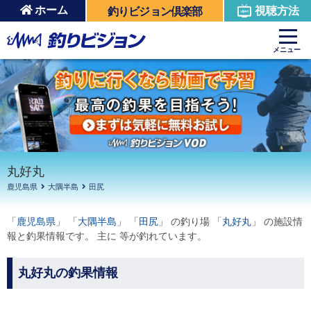
ホーム
視聴方法
釣りビジョン倶楽部
周辺の施設を見る
メニュー
丸好丸
鹿児島県
大隅半島
田尻
「
鹿児島県
」 「
大隅半島
」 「
田尻
」 の釣り場 「
丸好丸
」 の施設情
報と釣果情報です。 主に 等が釣れています。
丸好丸の釣果情報