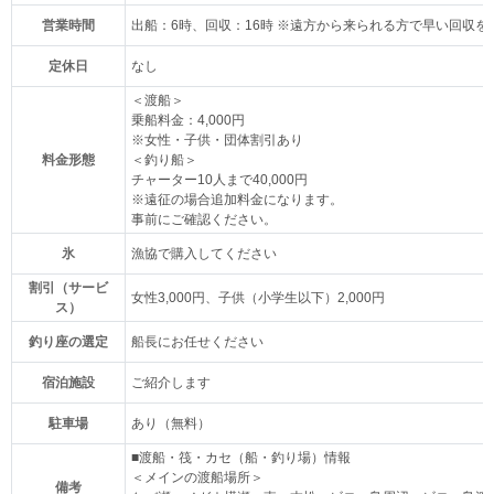
営業時間
出船：6時、回収：16時 ※遠方から来られる方で早い回収
定休日
なし
＜渡船＞
乗船料金：4,000円
※女性・子供・団体割引あり
料金形態
＜釣り船＞
チャーター10人まで40,000円
※遠征の場合追加料金になります。
事前にご確認ください。
氷
漁協で購入してください
割引（サービ
女性3,000円、子供（小学生以下）2,000円
ス）
釣り座の選定
船長にお任せください
宿泊施設
ご紹介します
駐車場
あり（無料）
■渡船・筏・カセ（船・釣り場）情報
＜メインの渡船場所＞
備考