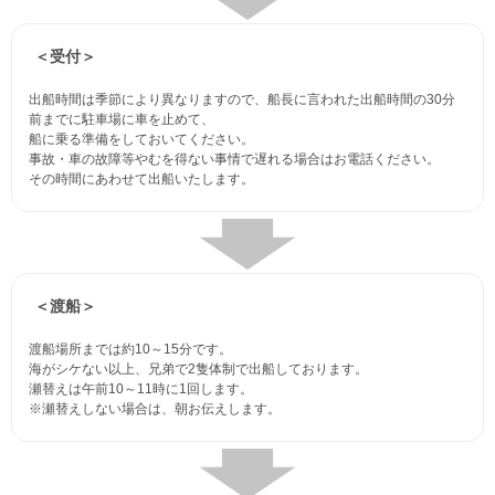
＜受付＞
出船時間は季節により異なりますので、船長に言われた出船時間の30分
前までに駐車場に車を止めて、
船に乗る準備をしておいてください。
事故・車の故障等やむを得ない事情で遅れる場合はお電話ください。
その時間にあわせて出船いたします。
＜渡船＞
渡船場所までは約10～15分です。
海がシケない以上、兄弟で2隻体制で出船しております。
瀬替えは午前10～11時に1回します。
※瀬替えしない場合は、朝お伝えします。