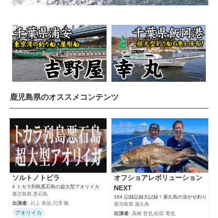
鹿児島県のオススメコンテンツ
ソルトノトビラ
オフショアレボリューション
4 トカラ列島悪石島の超大型アオリイカ
NEXT
鹿児島県 悪石島
164 記録記録大記録！屋久島の泳がせ釣り
出演者:
川上 英佑,穴澤 颯
鹿児島県 屋久島
アオリイカ
出演者:
高橋 哲也,松田 竜也