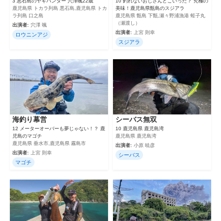
3 悪石島のヤギハンター 穴澤颯22歳
10 釣れないおじさんどこいった？ 究極の
鹿児島県 トカラ列島 悪石島,鹿児島県 トカ
美味！鹿児島県甑島のスジアラ
ラ列島 口之島
鹿児島県 甑島 下甑,瀬々野浦漁港 蛭子丸
（瀬渡し）
出演者:
穴澤 颯
出演者:
上宮 則幸
ロウニンアジ
スジアラ
海釣り幕営
シーバス無双
12 メーターオーバーも夢じゃない！？ 鹿
10 鹿児島県 鹿児島湾
児島のマゴチ
鹿児島県 鹿児島湾
鹿児島県 垂水市,鹿児島県 霧島市
出演者:
小原 暁彦
出演者:
上宮 則幸
シーバス
マゴチ