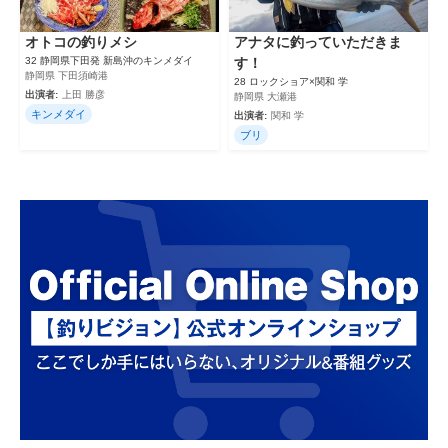
オトコの釣りメシ
アナタに釣っていただきま
32 静岡県下田発 新島沖のキンメダイ
す！
静岡県 下田須崎港
28 ロックショア×関和 学
出演者:
上田 勝彦
静岡県 大瀬港
キンメダイ
出演者:
関和 学
ブリ