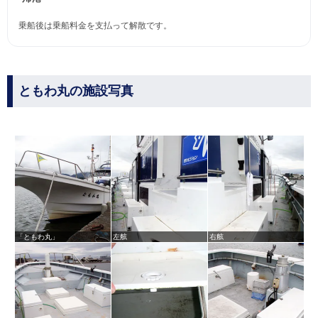
乗船後は乗船料金を支払って解散です。
ともわ丸の施設写真
「ともわ丸」
左舷
右舷