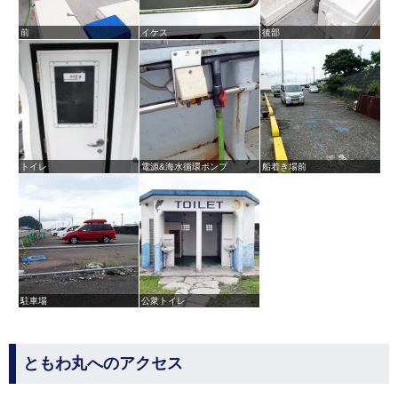
前
イケス
後部
トイレ
電源&海水循環ポンプ
船着き場前
駐車場
公衆トイレ
ともわ丸へのアクセス