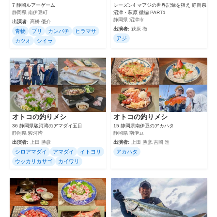
7 静岡ルアーゲーム
シーズン4 マアジの世界記録を狙え 静岡県
静岡県 南伊豆町
沼津・萩原 徹編 PART1
静岡県 沼津市
出演者:
高橋 優介
出演者:
萩原 徹
青物
ブリ
カンパチ
ヒラマサ
アジ
カツオ
シイラ
オトコの釣りメシ
オトコの釣りメシ
36 静岡県駿河湾のアマダイ五目
15 静岡県南伊豆のアカハタ
静岡県 駿河湾
静岡県 南伊豆
出演者:
上田 勝彦
出演者:
上田 勝彦,吉岡 進
シロアマダイ
アマダイ
イトヨリ
アカハタ
ウッカリカサゴ
カイワリ