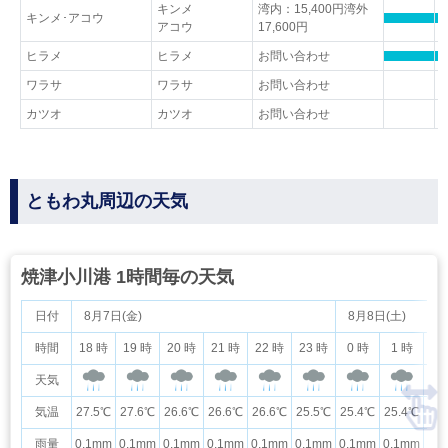
キンメ
湾内：15,400円湾外
キンメ･アコウ
アコウ
17,600円
ヒラメ
ヒラメ
お問い合わせ
ワラサ
ワラサ
お問い合わせ
カツオ
カツオ
お問い合わせ
ともわ丸周辺の天気
焼津小川港 1時間毎の天気
日付
8月7日(金)
8月8日(土)
時間
18 時
19 時
20 時
21 時
22 時
23 時
0 時
1 時
2
天気
気温
27.5℃
27.6℃
26.6℃
26.6℃
26.6℃
25.5℃
25.4℃
25.4℃
26
雨量
0.1mm
0.1mm
0.1mm
0.1mm
0.1mm
0.1mm
0.1mm
0.1mm
0.