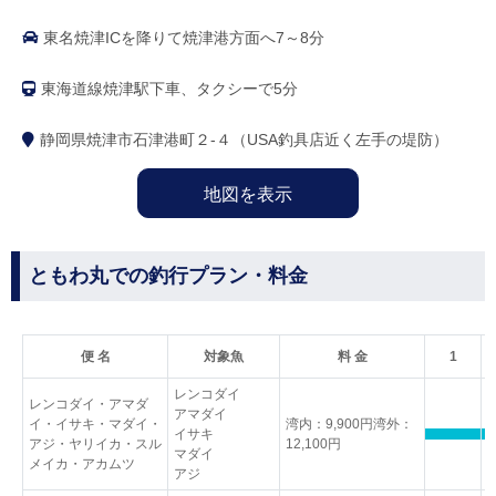
東名焼津ICを降りて焼津港方面へ7～8分
東海道線焼津駅下車、タクシーで5分
静岡県焼津市石津港町２-４（USA釣具店近く左手の堤防）
地図を表示
ともわ丸での釣行プラン・料金
便 名
対象魚
料 金
1
レンコダイ
レンコダイ・アマダ
アマダイ
イ・イサキ・マダイ・
湾内：9,900円湾外：
イサキ
アジ・ヤリイカ・スル
12,100円
マダイ
メイカ・アカムツ
アジ