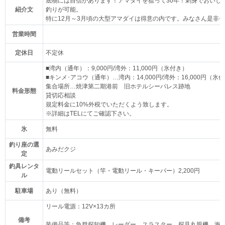
底物には自信があります！アマダイを狙って30年！刺身でおいし
紹介文
釣りが可能。
特に12月～3月頃の大型アマダイは得意の内です。みなさん是非
営業時間
定休日
不定休
■湾内（通年）：9,000円/湾外：11,000円（氷付き）
■キンメ･アコウ（通年）…湾内：14,000円/湾外：16,000円（氷
集合場所…焼津第二期港前 旧ホテルシーパレス跡地
料金形態
貸切応相談
規定料金に10%外税でいただくよう致します。
※詳細はTELにてご確認下さい。
氷
無料
釣り座の選
あみだクジ
定
釣具レンタ
電動リールセット（竿・電動リール・キーパー）2,200円
ル
駐車場
あり（無料）
リール電源：12V×13カ所
備考
装備品等：魚群探知機、レーダー、スラスター、探見丸親機、海