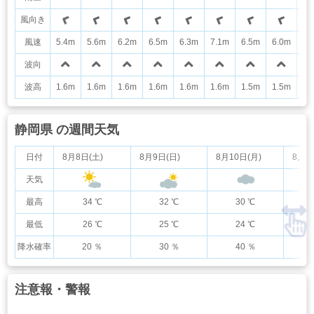
風向き
風速
5.4m
5.6m
6.2m
6.5m
6.3m
7.1m
6.5m
6.0m
5.
波向
波高
1.6m
1.6m
1.6m
1.6m
1.6m
1.6m
1.5m
1.5m
1.
静岡県 の週間天気
日付
8月8日(土)
8月9日(日)
8月10日(月)
8月1
天気
最高
34 ℃
32 ℃
30 ℃
最低
26 ℃
25 ℃
24 ℃
降水確率
20 ％
30 ％
40 ％
注意報・警報