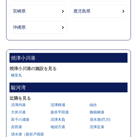
宮崎県
鹿児島県
沖縄県
焼津小川港
焼津小川港の施設を見る
橋安丸
駿河湾
近隣を見る
沼津内港
沼津静浦
由比
大井川港
坂井平田港
御前崎港
田子の浦港
沼津木負
清水港(巴川)
吉田港
地頭方港
沼津足保
清水港（新折戸係留