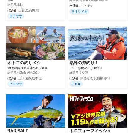
船編
静岡県 雲見港,静岡県 中木港
静岡県 由比
出演者:
川上 英佑
出演者:
三石 忍,高槻 慧
アオリイカ
タチウオ
オトコの釣りメシ
熟練の沖釣り！
18 静岡県伊豆南沖のヒラマサ
下田・須崎のイサキ釣り
静岡県 熱海市 網代漁港
静岡県 南伊豆
出演者:
上田 勝彦,松本 圭一
出演者:
宇佐美 聡子,服部 善郎
ヒラマサ
イサキ
RAD SALT
トロフィーフィッシュ