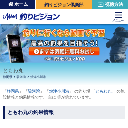
ホーム
視聴方法
釣りビジョン倶楽部
周辺の施設を見る
メニュー
ともわ丸
静岡県
駿河湾
焼津小川港
「
静岡県
」 「
駿河湾
」 「
焼津小川港
」 の釣り場 「
ともわ丸
」 の施
設情報と釣果情報です。 主に 等が釣れています。
ともわ丸の釣果情報