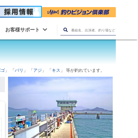
お客様サポート
バゴ
」 「
バリ
」 「
アジ
」 「
キス
」 等が釣れています。