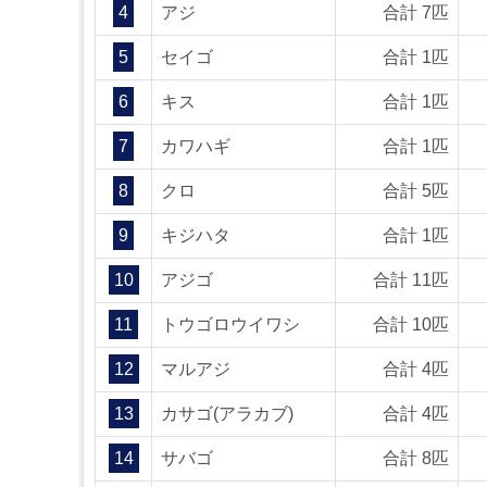
4
アジ
合計 7匹
5
セイゴ
合計 1匹
6
キス
合計 1匹
7
カワハギ
合計 1匹
8
クロ
合計 5匹
9
キジハタ
合計 1匹
10
アジゴ
合計 11匹
11
トウゴロウイワシ
合計 10匹
12
マルアジ
合計 4匹
13
カサゴ(アラカブ)
合計 4匹
14
サバゴ
合計 8匹