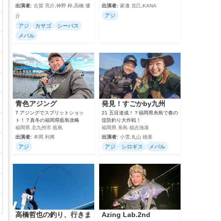
出演者:
古賀 亮介,神野 梓,高橋 優
出演者:
家邊 克己,KANA
アジ
介
アジ
カサゴ
シーバス
メバル
青色アジング
発見！すごかby九州
7 アジングでスプリットショッ
21 五目達成！？福岡県糸島で春の
ト！？真冬の福岡県藍島攻略
堤防釣り大作戦！
福岡県 北九州市 藍島
福岡県 糸島 福吉漁港
出演者:
本岡 利將
出演者:
小雪,丸山 雄基
アジ
アジ
シロギス
メバル
高橋哲也の釣り、行きま
Azing Lab.2nd