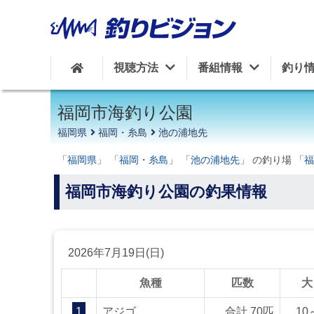
周辺の施設を見る
視聴方法
番組情報
釣り
福岡市海釣り公園
福岡県
福岡・糸島
池の浦地先
「
福岡県
」 「
福岡・糸島
」 「
池の浦地先
」 の釣り場 「
福
福岡市海釣り公園の釣果情報
2026年7月19日(日)
魚種
匹数
大
1
アジゴ
合計 70匹
10