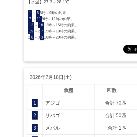
【水温】27.3～28.1℃
1
～
6
6時～9時の釣果。
7
～
11
9時～12時の釣果。
12
～
18
12時～15時の釣果。
19
～2
7
15時～18時の釣果。
2
8
～3
3
18時～20時の釣果。
2026年7月18日(土)
魚種
匹数
1
アジゴ
合計 70匹
2
サバゴ
合計 50匹
3
メバル
合計 1匹