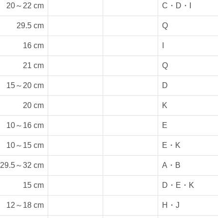
20～22 cm
C・D・I
29.5 cm
Q
16 cm
I
21 cm
Q
15～20 cm
D
20 cm
K
10～16 cm
E
10～15 cm
E・K
29.5～32 cm
A・B
15 cm
D・E・K
12～18 cm
H・J