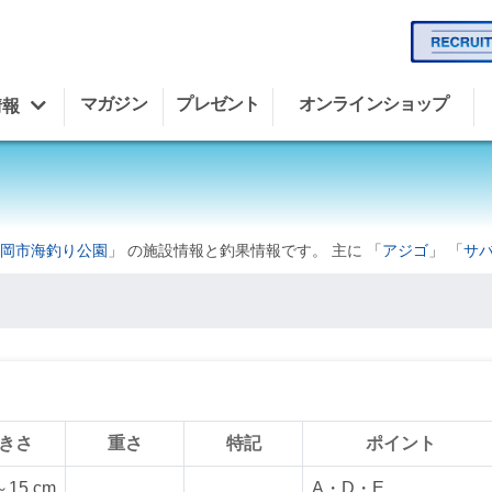
マガジン
プレゼント
オンラインショップ
情報
岡市海釣り公園
」 の施設情報と釣果情報です。 主に 「
アジゴ
」 「
サ
きさ
重さ
特記
ポイント
～15 cm
A・D・E