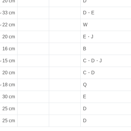
20 cm
D
～33 cm
D・E
～22 cm
W
20 cm
E・J
16 cm
B
～15 cm
C・D・J
20 cm
C・D
～18 cm
Q
30 cm
E
25 cm
D
25 cm
D