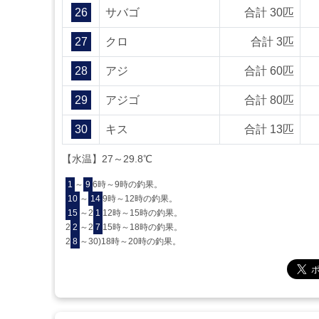
26
サバゴ
合計 30匹
27
クロ
合計 3匹
28
アジ
合計 60匹
29
アジゴ
合計 80匹
30
キス
合計 13匹
【水温】27～29.8℃
1
～
9
6時～9時の釣果。
10
～
14
9時～12時の釣果。
15
～2
1
12時～15時の釣果。
2
2
～2
7
15時～18時の釣果。
2
8
～30)18時～20時の釣果。