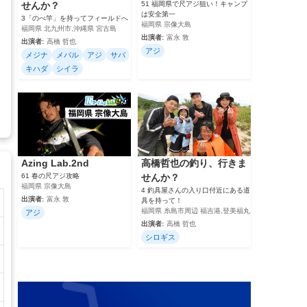
せんか？
51 福岡県で尺アジ狙い！キャンプ
は安全第一
3「のべ竿」を持ってフィールドへ
福岡県 宗像大島
福岡県 北九州市,沖縄県 宮古島
出演者:
富永 敦
出演者:
高橋 哲也
アジ
メジナ
メバル
アジ
サバ
キハダ
シイラ
Azing Lab.2nd
高橋哲也の釣り、行きま
61 春の尺アジ攻略
せんか？
福岡県 宗像大島
4 釣具屋さんの入り口付近にある道
出演者:
富永 敦
具を持って！
福岡県 糸島市周辺 福吉港,登美福丸
アジ
出演者:
高橋 哲也
シロギス