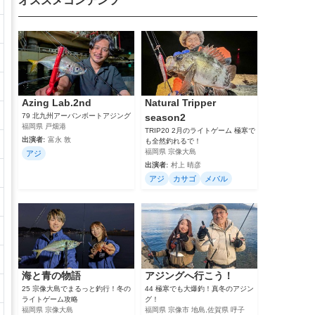
オススメコンテンツ
Azing Lab.2nd
Natural Tripper
79 北九州アーバンボートアジング
season2
福岡県 戸畑港
TRIP20 2月のライトゲーム 極寒で
出演者:
富永 敦
も全然釣れるで！
福岡県 宗像大島
アジ
出演者:
村上 晴彦
アジ
カサゴ
メバル
海と青の物語
アジングへ行こう！
25 宗像大島でまるっと釣行！冬の
44 極寒でも大爆釣！真冬のアジン
ライトゲーム攻略
グ！
福岡県 宗像大島
福岡県 宗像市 地島,佐賀県 呼子