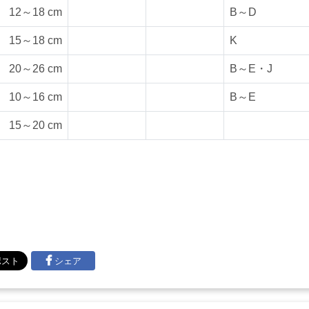
12～18 cm
B～D
15～18 cm
K
20～26 cm
B～E・J
10～16 cm
B～E
15～20 cm
シェア