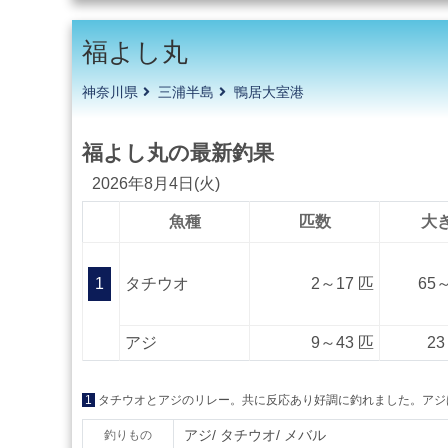
福よし丸
神奈川県
三浦半島
鴨居大室港
福よし丸の最新釣果
2026年8月4日(火)
魚種
匹数
大
1
タチウオ
2～17 匹
65～
アジ
9～43 匹
23
1
タチウオとアジのリレー。共に反応あり好調に釣れました。アジ
アジ
タチウオ
メバル
釣りもの