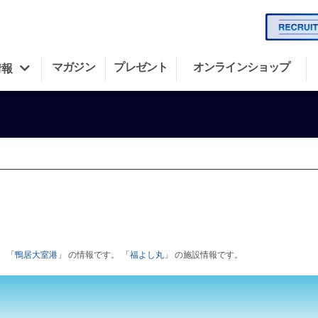
マガジン
プレゼント
オンラインショップ
情報
 「
鴨居大室港
」 の情報です。 「
福よし丸
」 の施設情報です。