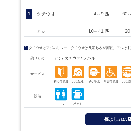
1
タチウオ
4～9 匹
60～
アジ
10～41 匹
20
1
タチウオとアジのリレー。タチウオは反応あるが苦戦。アジは中
アジ
タチウオ
メバル
釣りもの
サービス
設備
福よし丸の