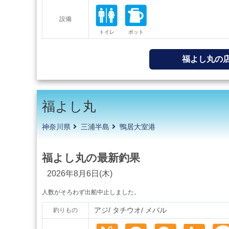
設備
福よし丸の
福よし丸
神奈川県
三浦半島
鴨居大室港
福よし丸の最新釣果
2026年8月6日(木)
人数がそろわず出船中止しました。
アジ
タチウオ
メバル
釣りもの