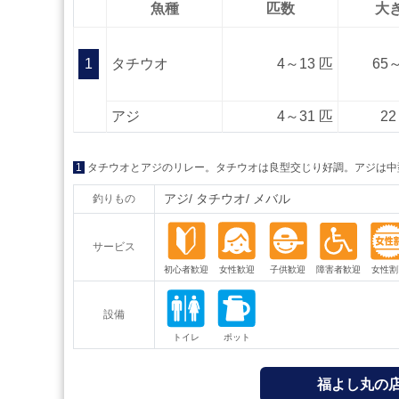
魚種
匹数
大
1
タチウオ
4～13 匹
65～
アジ
4～31 匹
22
1
タチウオとアジのリレー。タチウオは良型交じり好調。アジは中
アジ
タチウオ
メバル
釣りもの
サービス
設備
福よし丸の