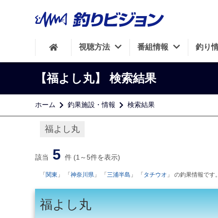
視聴方法
番組情報
釣り
【福よし丸】
検索結果
ホーム
釣果施設・情報
検索結果
福よし丸
5
該当
件 (1～5件を表示)
「
関東
」 「
神奈川県
」 「
三浦半島
」 「
タチウオ
」 の釣果情報です。
福よし丸