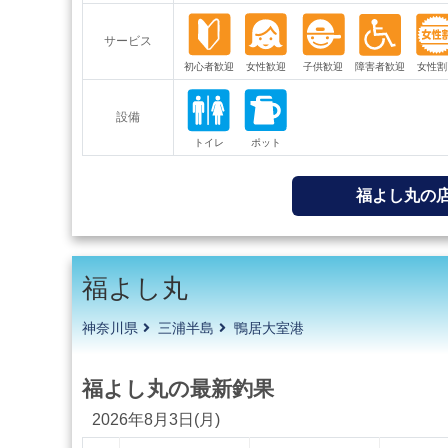
サービス
設備
福よし丸の
福よし丸
神奈川県
三浦半島
鴨居大室港
福よし丸の最新釣果
2026年8月3日(月)