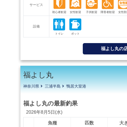
サービス
設備
福よし丸の
福よし丸
神奈川県
三浦半島
鴨居大室港
福よし丸の最新釣果
2026年8月5日(水)
魚種
匹数
大