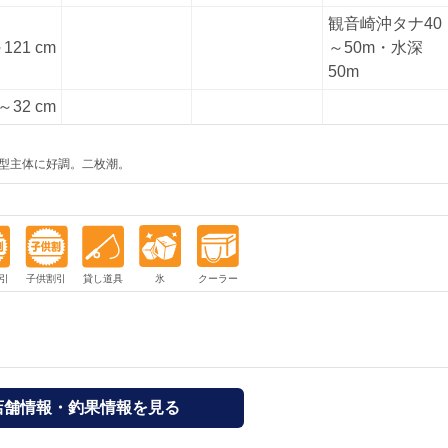
観音崎沖タナ40
121 cm
～50m・水深
50m
～32 cm
型主体に好調。二枚潮。
店舗情報・釣果情報を見る