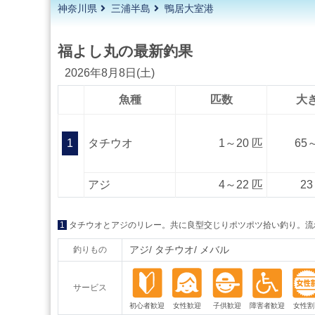
神奈川県
三浦半島
鴨居大室港
福よし丸の最新釣果
2026年8月8日(土)
魚種
匹数
大
1
タチウオ
1～20 匹
65～
アジ
4～22 匹
23
1
タチウオとアジのリレー。共に良型交じりポツポツ拾い釣り。流
アジ
タチウオ
メバル
釣りもの
サービス