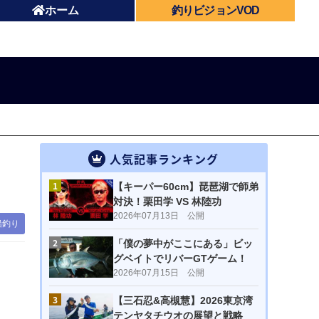
ホーム
釣りビジョンVOD
人気記事ランキング
1
【キーパー60cm】琵琶湖で師弟
対決！栗田学 VS 林陸功
2026年07月13日 公開
船釣り
2
「僕の夢中がここにある」ビッ
グベイトでリバーGTゲーム！
2026年07月15日 公開
3
【三石忍&高槻慧】2026東京湾
テンヤタチウオの展望と戦略