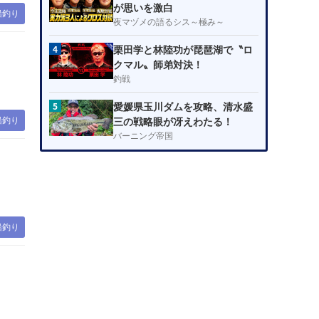
が思いを激白
船釣り
夜マヅメの語るシス～極み～
4
栗田学と林陸功が琵琶湖で〝ロ
クマル〟師弟対決！
釣戦
5
愛媛県玉川ダムを攻略、清水盛
船釣り
三の戦略眼が冴えわたる！
バーニング帝国
船釣り