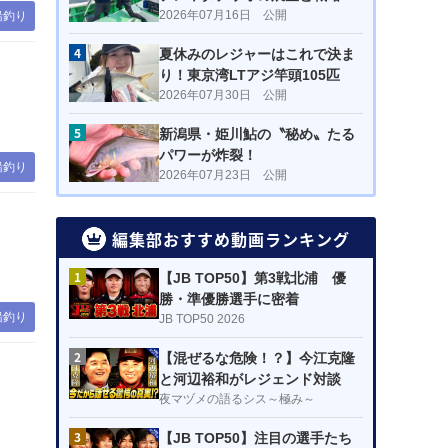
2026年07月16日 公開
船釣り
4
夏休みのレジャーはこれで決ま
り！東京湾LTアジ竿頭105匹
2026年07月30日 公開
5
新潟県・姫川鮎の〝秘め〟たる
パワーが炸裂！
船釣り
2026年07月23日 公開
編集部おすすめ動画ランキング
1
【JB TOP50】第3戦北浦 優
勝・準優勝選手に密着
船釣り
JB TOP50 2026
2
【混ぜるな危険！？】今江克隆
と河辺裕和がレジェンド対談
夜マヅメの語るシス～極み～
3
【JB TOP50】注目の選手たち