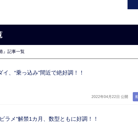
覧
港』記事一覧
ダイ、“乗っ込み”間近で絶好調！！
2022年04月22日 公開
ビラメ”解禁1カ月、数型ともに好調！！