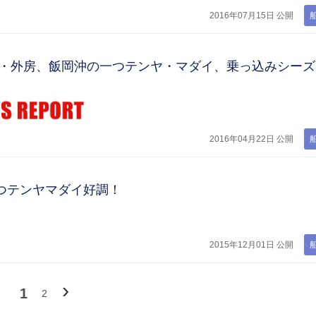
2016年07月15日 公開
県・外房、飯岡沖の一つテンヤ・マダイ、乗っ込みシーズ
2016年04月22日 公開
つテンヤマダイ好調！
2015年12月01日 公開
次
›
1
2
へ