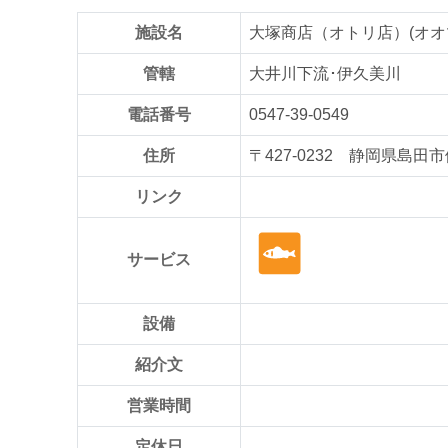
施設名
大塚商店（オトリ店）(オオ
管轄
大井川下流･伊久美川
電話番号
0547-39-0549
住所
〒427-0232 静岡県島田市
リンク
サービス
設備
紹介文
営業時間
定休日