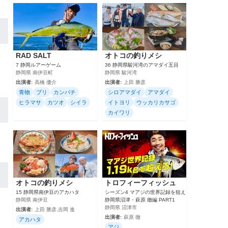
RAD SALT
オトコの釣りメシ
7 静岡ルアーゲーム
36 静岡県駿河湾のアマダイ五目
静岡県 南伊豆町
静岡県 駿河湾
出演者:
高橋 優介
出演者:
上田 勝彦
青物
ブリ
カンパチ
シロアマダイ
アマダイ
ヒラマサ
カツオ
シイラ
イトヨリ
ウッカリカサゴ
カイワリ
オトコの釣りメシ
トロフィーフィッシュ
15 静岡県南伊豆のアカハタ
シーズン4 マアジの世界記録を狙え
静岡県 南伊豆
静岡県沼津・萩原 徹編 PART1
静岡県 沼津市
出演者:
上田 勝彦,吉岡 進
出演者:
萩原 徹
アカハタ
アジ