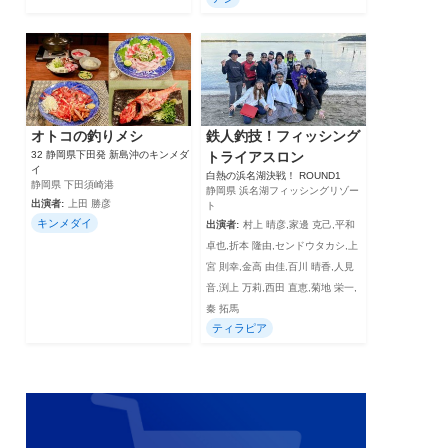
オトコの釣りメシ
鉄人釣技！フィッシング
32 静岡県下田発 新島沖のキンメダ
トライアスロン
イ
白熱の浜名湖決戦！ ROUND1
静岡県 下田須崎港
静岡県 浜名湖フィッシングリゾー
出演者:
上田 勝彦
ト
キンメダイ
出演者:
村上 晴彦,家邊 克己,平和
卓也,折本 隆由,センドウタカシ,上
宮 則幸,金高 由佳,百川 晴香,人見
音,渕上 万莉,西田 直恵,菊地 栄一,
秦 拓馬
ティラピア