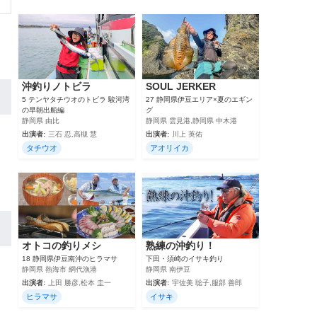
沖釣りノトビラ
SOUL JERKER
5 テンヤタチウオのトビラ 駿河湾
27 静岡県伊豆エリア×夏のエギン
の早朝出船編
グ
静岡県 由比
静岡県 雲見港,静岡県 中木港
出演者:
三石 忍,高槻 慧
出演者:
川上 英佑
タチウオ
アオリイカ
オトコの釣りメシ
熟練の沖釣り！
18 静岡県伊豆南沖のヒラマサ
下田・須崎のイサキ釣り
静岡県 熱海市 網代漁港
静岡県 南伊豆
出演者:
上田 勝彦,松本 圭一
出演者:
宇佐美 聡子,服部 善郎
ヒラマサ
イサキ