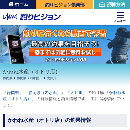
ホーム
視聴方法
釣りビジョン倶楽部
周辺の施設を見る
メニュー
かわね水産（オトリ店）
静岡県
静岡県（内水面）
大井川
「
静岡県
」 「
静岡県（内水面）
」 「
大井川
」 の釣り場 「
かわね水
産（オトリ店）
」 の施設情報と釣果情報です。 主に 等が釣れてい
ます。
かわね水産（オトリ店）の釣果情報