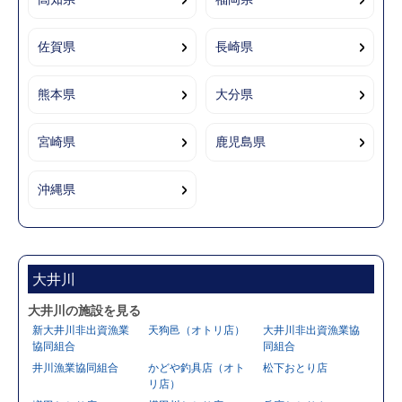
佐賀県
長崎県
熊本県
大分県
宮崎県
鹿児島県
沖縄県
大井川
大井川の施設を見る
新大井川非出資漁業
天狗邑（オトリ店）
大井川非出資漁業協
協同組合
同組合
井川漁業協同組合
かどや釣具店（オト
松下おとり店
リ店）