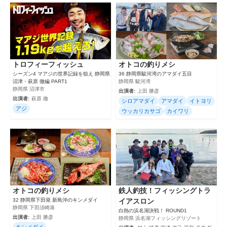
トロフィーフィッシュ
オトコの釣りメシ
シーズン4 マアジの世界記録を狙え 静岡県
36 静岡県駿河湾のアマダイ五目
沼津・萩原 徹編 PART1
静岡県 駿河湾
静岡県 沼津市
出演者:
上田 勝彦
出演者:
萩原 徹
シロアマダイ
アマダイ
イトヨリ
アジ
ウッカリカサゴ
カイワリ
オトコの釣りメシ
鉄人釣技！フィッシングトラ
32 静岡県下田発 新島沖のキンメダイ
イアスロン
静岡県 下田須崎港
白熱の浜名湖決戦！ ROUND1
出演者:
上田 勝彦
静岡県 浜名湖フィッシングリゾート
キンメダイ