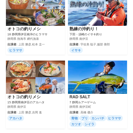
オトコの釣りメシ
熟練の沖釣り！
18 静岡県伊豆南沖のヒラマサ
下田・須崎のイサキ釣り
静岡県 熱海市 網代漁港
静岡県 南伊豆
出演者:
上田 勝彦,松本 圭一
出演者:
宇佐美 聡子,服部 善郎
ヒラマサ
イサキ
オトコの釣りメシ
RAD SALT
15 静岡県南伊豆のアカハタ
7 静岡ルアーゲーム
静岡県 南伊豆
静岡県 南伊豆町
出演者:
上田 勝彦,吉岡 進
出演者:
高橋 優介
アカハタ
青物
ブリ
カンパチ
ヒラマサ
カツオ
シイラ