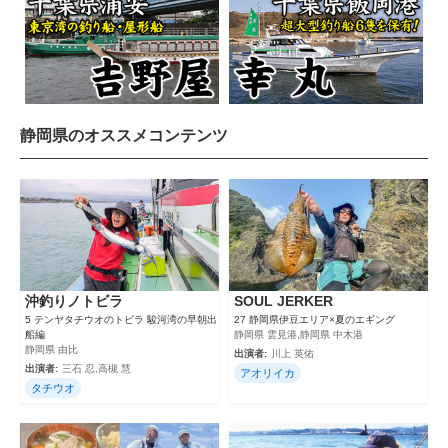
静岡県のオススメコンテンツ
沖釣りノトビラ
SOUL JERKER
5 テンヤタチウオのトビラ 駿河湾の早朝出
27 静岡県伊豆エリア×夏のエギング
船編
静岡県 雲見港,静岡県 中木港
静岡県 由比
出演者:
川上 英佑
出演者:
三石 忍,高槻 慧
アオリイカ
タチウオ