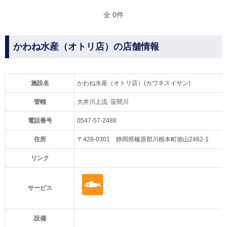
全 0件
かわね水産（オトリ店）の店舗情報
施設名
かわね水産（オトリ店）(カワネスイサン)
管轄
大井川上流･笹間川
電話番号
0547-57-2488
住所
〒428-0301 静岡県榛原郡川根本町徳山2462-1
リンク
サービス
設備