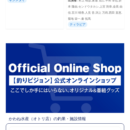
出演者:
村上 晴彦,家邊 克己,平和 卓也,折
本 隆由,センドウタカシ,上宮 則幸,金高 由
佳,百川 晴香,人見 音,渕上 万莉,西田 直恵,
菊地 栄一,秦 拓馬
ティラピア
かわね水産（オトリ店）の釣果・施設情報