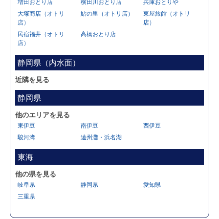
増田おとり店
横田川おとり店
兵庫おとりや
大塚商店（オトリ
鮎の里（オトリ店）
東屋旅館（オトリ
店）
店）
民宿福井（オトリ
高橋おとり店
店）
静岡県（内水面）
近隣を見る
静岡県
他のエリアを見る
東伊豆
南伊豆
西伊豆
駿河湾
遠州灘・浜名湖
東海
他の県を見る
岐阜県
静岡県
愛知県
三重県