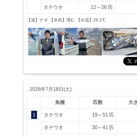
タチウオ
12～26 匹
【波】ナギ 【水色】澄む 【水温】26.2℃
2026年7月18日(土)
魚種
匹数
大
1
タチウオ
19～51 匹
タチウオ
30～41 匹