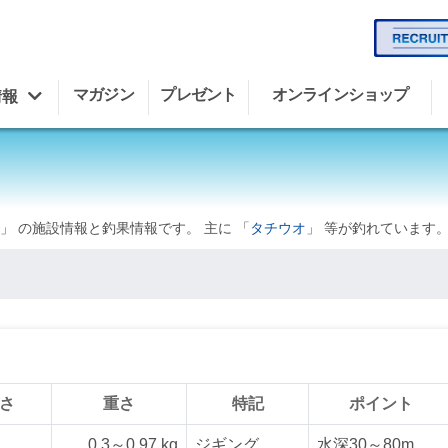
マガジン
プレゼント
オンラインショップ
情報
」 の施設情報と釣果情報です。 主に 「
タチウオ
」 等が釣れています
さ
重さ
特記
ポイント
0.3～0.97 kg
ジギング
水深30～80m