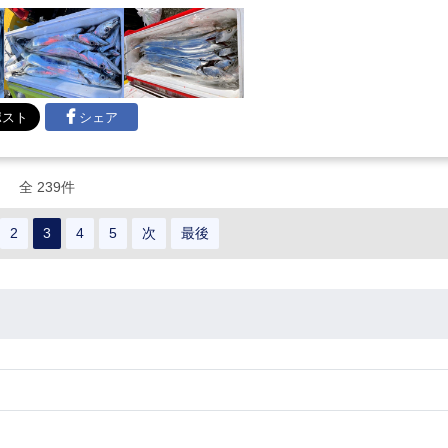
シェア
全 239件
2
3
4
5
次
最後