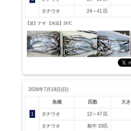
タチウオ
24～41 匹
【波】ナギ 【水温】26℃
2026年7月19日(日)
魚種
匹数
大き
1
タチウオ
12～47 匹
タチウオ
船中 33匹