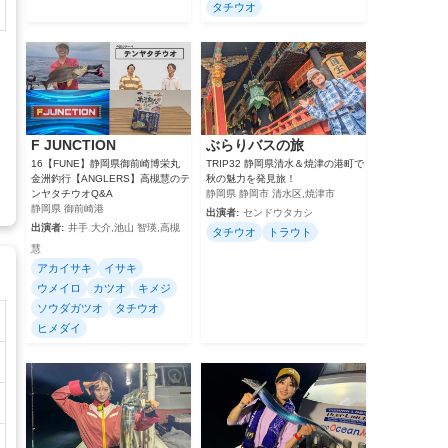
タチウオ
F JUNCTION
ぶらりバスの旅
16【FUNE】静岡県御前崎博栄丸
TRIP32 静岡県清水＆焼津の港町で
金洲釣行【ANGLERS】高槻慧のテ
秋の魅力を発見旅！
ンヤタチウオQ&A
静岡県 静岡市 清水区,焼津市
静岡県 御前崎港
出演者:
センドウタカシ
出演者:
井手 大介,池山 智瑛,高槻
タチウオ
トラウト
慧
アカイサキ
イサキ
ウメイロ
カツオ
キメジ
ソウダガツオ
タチウオ
ヒメダイ