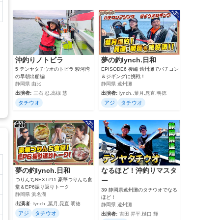
沖釣りノトビラ
夢の釣lynch.日和
5 テンヤタチウオのトビラ 駿河湾
EPISODE6 後編 遠州灘でバチコン
の早朝出船編
＆ジギングに挑戦！
静岡県 由比
静岡県 遠州灘
出演者:
三石 忍,高槻 慧
出演者:
lynch.,葉月,晁直,明徳
タチウオ
アジ
タチウオ
夢の釣lynch.日和
なるほど！沖釣りマスタ
つりんちNEXT#11 豪華つりんち食
ー
堂＆EP6振り返りトーク
39 静岡県遠州灘のタチウオでなる
静岡県 浜名湖
ほど！
出演者:
lynch.,葉月,晁直,明徳
静岡県 遠州灘
アジ
タチウオ
出演者:
吉田 昇平,樋口 輝