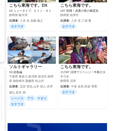
こちら東海です。DX
こちら東海です。
24 ニュータイプ、ヒトミ・オト
187 戦慄！真夏の夜の幽霊魚
静岡県 駿河湾
静岡県 焼津市
出演者:
人見 音,加藤 義之
出演者:
人見 音,三浦 愛
タチウオ
タチウオ
ソルトギャラリー
こちら東海です。
19 総集編
その97 沼津でリベンジ！半夜のタ
千葉県 養老川,新潟県 新潟市,静岡
チウオ
県 御前崎市,愛媛県 松山市
静岡県 沼津
出演者:
辺見 哲也,山本 啓人,赤澤
出演者:
中条 友莉,松坂 孝憲
タチウオ
康弘,富所 潤
シーバス
アラ
マダイ
タチウオ