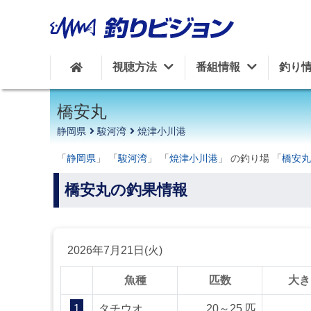
周辺の施設を見る
視聴方法
番組情報
釣り
橋安丸
静岡県
駿河湾
焼津小川港
「
静岡県
」 「
駿河湾
」 「
焼津小川港
」 の釣り場 「
橋安丸
橋安丸の釣果情報
2026年7月21日(火)
魚種
匹数
大き
1
タチウオ
20～25 匹