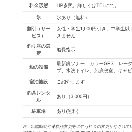
料金形態
HP参照。詳しくはTELにて。
氷
氷あり（無料）
割引（サー
女性・学生1,000円引き、中学生
ビス）
きません。
釣り座の選
船長指示
定
最新鋭ソナー、カラーGPS、レー
船の設備
プ、水洗トイレ、船底寝室、キャビ
宿泊施設
ご紹介します
釣具レンタ
あり（3,000円）
ル
駐車場
あり(無料)
注：出船時間や消費税変更等に伴う料金の変更がなされて