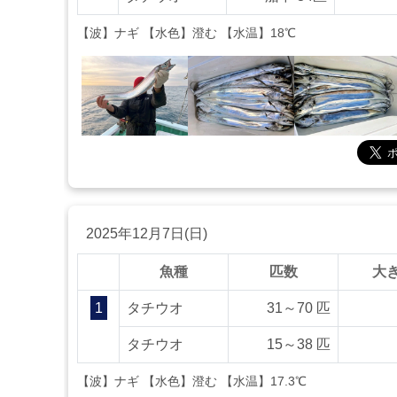
【波】ナギ 【水色】澄む 【水温】18℃
2025年12月7日(日)
魚種
匹数
大
1
タチウオ
31～70 匹
タチウオ
15～38 匹
【波】ナギ 【水色】澄む 【水温】17.3℃