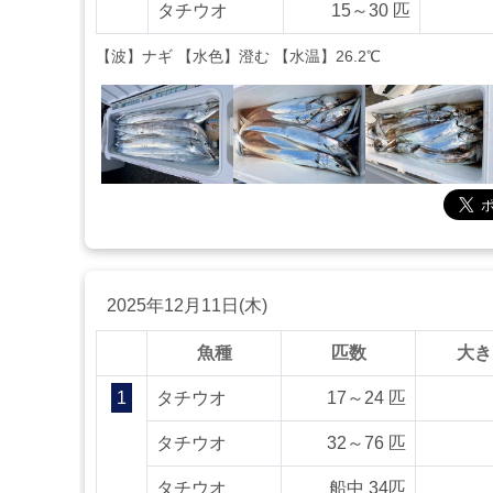
タチウオ
15～30 匹
【波】ナギ 【水色】澄む 【水温】26.2℃
2025年12月11日(木)
魚種
匹数
大き
1
タチウオ
17～24 匹
タチウオ
32～76 匹
タチウオ
船中 34匹