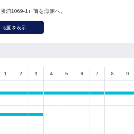
浦1069-1）前を海側へ。
地図を表示
1
2
3
4
5
6
7
8
9