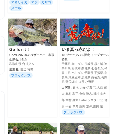
アオリイカ
アジ
カサゴ
メバル
Go for it！
いま真っ赤だよ！
GAME207 春のリザーバー・和歌
18 ブラックバス限定 トップゲーム
山県合川ダム
特集
和歌山県 合川ダム
千葉県 亀山ダム,茨城県 霞ヶ浦,神
奈川県 相模湖,奈良県 七色ダム,和
出演者:
田辺 哲男
歌山県 七川ダム,千葉県 手賀沼,奈
ブラックバス
良県 津風呂湖,広島県 白竜湖,長野
県 野尻湖,山口県 小野湖
出演者:
青木 大介,伊藤 巧,大西 健
太,奥村 和正,金森 隆志,川村 光大
郎,木村 建太,Satanシマダ,田辺 哲
男,平岩 孝典,藤田 京弥,吉田 遊
ブラックバス