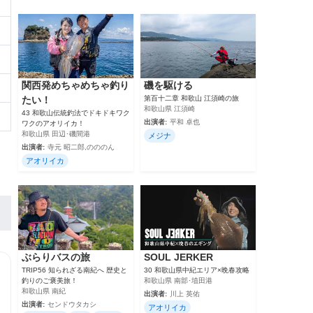
関西発めちゃめちゃ釣り
磯を駆ける
たい！
第百十二章 和歌山 江須崎の旅
和歌山県 江須崎
43 和歌山伝統釣法でドキドキワク
出演者:
平和 卓也
ワクのアオリイカ！
和歌山県 田辺･磯間港
メジナ
出演者:
寺元 昭二郎,のののん
アオリイカ
ぶらりバスの旅
SOUL JERKER
TRIP56 知られざる南紀へ 歴史と
30 和歌山県中紀エリア×晩春攻略
釣りのご褒美旅！
和歌山県 南部･埴田港
和歌山県 南紀
出演者:
川上 英佑
出演者:
センドウタカシ
アオリイカ