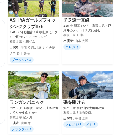
ASHIYAガールズフィッ
チヌ道一直線
シングクラブExh
136 春 開幕！いざ、和歌山県・戸
津井のノッコミチヌに挑む
7 AGFC活動報告！和歌山県七川ダ
和歌山県 戸津井
ムで夏のバスフィッシング！
出演者:
山本 太郎
和歌山県 七川ダム
クロダイ
出演者:
平岩 孝典,川越 すず,井阪
祐子,片山 愛海
ブラックバス
ランガンパニック
磯を駆ける
パニック54 和歌山県紀ノ川 春の食
第百十章 和歌山県太地町の旅
い渋りを攻略するぜ！
和歌山県 那智勝浦港
和歌山県 紀ノ川
出演者:
平和 卓也
出演者:
吉田 撃
クロメジナ
メジナ
ブラックバス