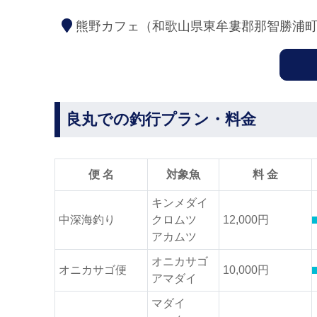
熊野カフェ（和歌山県東牟婁郡那智勝浦町勝
良丸での釣行プラン・料金
便 名
対象魚
料 金
キンメダイ
中深海釣り
クロムツ
12,000円
アカムツ
オニカサゴ
オニカサゴ便
10,000円
アマダイ
マダイ