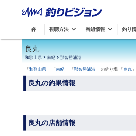
周辺の施設を見る
視聴方法
番組情報
釣り
良丸
和歌山県
南紀
那智勝浦港
「
和歌山県
」 「
南紀
」 「
那智勝浦港
」 の釣り場 「
良丸
」
良丸の釣果情報
良丸の店舗情報