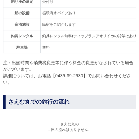
釣り座の選定
受付順
船の設備
循環海水パイプあり
宿泊施設
民宿をご紹介します
釣具レンタル
釣具レンタル無料(ティップランアオリイカの貸竿はありま
駐車場
無料
注：出船時間や消費税変更等に伴う料金の変更がなされている場合
がございます。
詳細については、お電話【0439-69-2930】でお問い合わせくださ
い。
さえむ丸での釣行の流れ
さえむ丸の
１日の流れはありません。