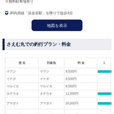
※無料駐車場有り
JR内房線「浜金谷駅」を降りて徒歩3分
地図を表示
さえむ丸での釣行プラン・料金
便 名
対象魚
料 金
1
マアジ
マアジ
9,500円
イナダ
イナダ
8,500円
マルイカ
マルイカ
8,500円
タチウオ
タチウオ
11,500円
アマダイ
アマダイ
20,000円