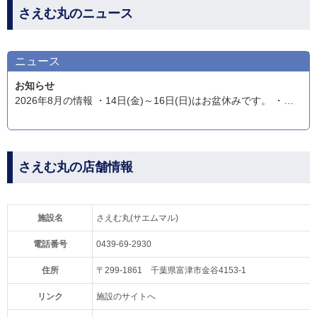
さえむ丸のニュース
ニュース
お知らせ
2026年8月の情報 ・14日(金)～16日(日)はお盆休みです。 ・乗合カマス～マアジのリレー船…出船5時、予約制。ご予約お待ちしております! 【料金案内】 ・前日と当日のキャンセル、ドタキャンはキャンセル料が発生します。 ※仕立船はお電話でご確認下さい。
さえむ丸の店舗情報
施設名
さえむ丸(サエムマル)
電話番号
0439-69-2930
住所
〒299-1861 千葉県富津市金谷4153-1
リンク
施設のサイトへ