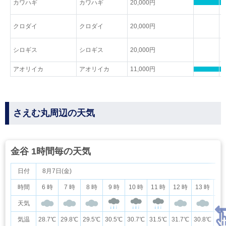
カワハギ
カワハギ
20,000円
クロダイ
クロダイ
20,000円
シロギス
シロギス
20,000円
アオリイカ
アオリイカ
11,000円
さえむ丸周辺の天気
金谷 1時間毎の天気
日付
8月7日(金)
時間
6 時
7 時
8 時
9 時
10 時
11 時
12 時
13 時
14
天気
気温
28.7℃
29.8℃
29.5℃
30.5℃
30.7℃
31.5℃
31.7℃
30.8℃
30