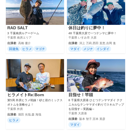
RAD SALT
休日は釣りに夢中！
3 千葉南房ルアーゲーム
48 千葉県大原で一つテンヤに夢中！
千葉県 南房エリア
千葉県 いすみ市 大原
出演者:
高橋 優介
出演者:
渕上 万莉,西田 直恵,吉岡 進
回遊魚
ヒラメ
マゴチ
マダイ
メジナ
イシダイ
ヒラメイトRe:Born
目指せ！竿頭
第5局 外房ヒラメ戦線！砂と岩のミックス
8 千葉県大原港 ひとつテンヤマダイ テク
ボトムを攻略せよ！
ニカルなテンヤマダイ釣りでスキルアップ
千葉県 外房
を目指す～実践編～
千葉県 大原港
出演者:
堀田 光哉,森 海哉
出演者:
阪本 智子,宮本 英彦
ヒラメ
マダイ