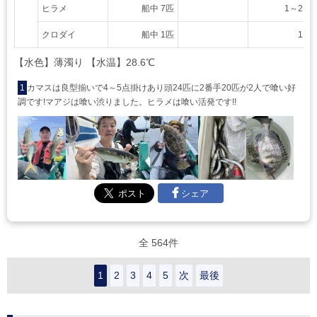
ヒラメ
船中 7匹
1～2 kg
クロダイ
船中 1匹
1 kg
【水色】薄濁り 【水温】28.6℃
1
カマスは良型揃いで4～5点掛けあり頭24匹に2番手20匹が2人で喰い好
調です!マアジは喰い渋りました。ヒラメは喰い活発です!!
シェア
全 564件
1
2
3
4
5
次
最後