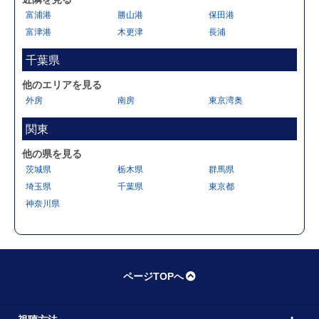
富浦港
勝山港
保田港
富津港
木更津
長浦
千葉県
他のエリアを見る
外房
南房
東京湾奥
関東
他の県を見る
茨城県
栃木県
群馬県
埼玉県
千葉県
東京都
神奈川県
ページTOPへ