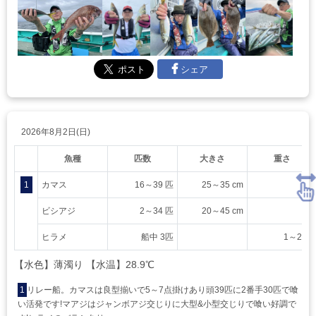
シェア
2026年8月2日(日)
魚種
匹数
大きさ
重さ
1
カマス
16～39 匹
25～35 cm
ビシアジ
2～34 匹
20～45 cm
ヒラメ
船中 3匹
1～2 kg
【水色】薄濁り 【水温】28.9℃
1
リレー船。カマスは良型揃いで5～7点掛けあり頭39匹に2番手30匹で喰
い活発です!マアジはジャンボアジ交じりに大型&小型交じりで喰い好調で