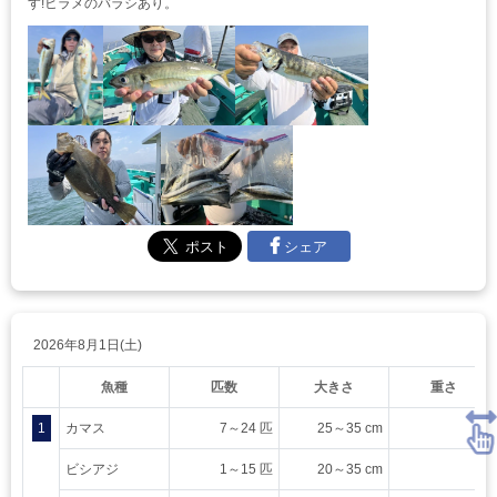
す!ヒラメのバラシあり。
シェア
2026年8月1日(土)
魚種
匹数
大きさ
重さ
1
カマス
7～24 匹
25～35 cm
ビシアジ
1～15 匹
20～35 cm