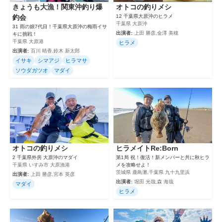
きょうも大漁！関東沖釣り爆
オトコの釣りメシ
釣会
12 千葉県大原沖のヒラメ
千葉県 大原沖
31 雨の娘7代目！千葉県大原沖の梅雨イサ
出演者:
上田 勝彦,金澤 美穂
キに挑戦！
千葉県 大原港
ヒラメ
出演者:
百川 晴香,鈴木 新太郎
イサキ
シマアジ
ヒラマサ
ソウダガツオ
マダイ
オトコの釣りメシ
ヒラメイトRe:Born
2 千葉県外房 大原沖のマダイ
第1局 祝！復活！新メンバーと共に秋ヒラ
千葉県 いすみ市 大原漁港
メを攻略せよ！
茨城県 鹿島灘,千葉県 九十九里浜
出演者:
上田 勝彦,宮本 英彦
出演者:
堀田 光哉,森 海哉
マダイ
ヒラメ