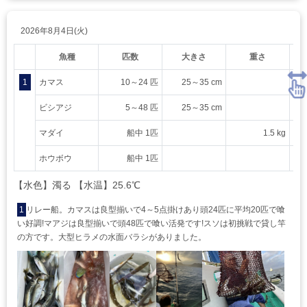
2026年8月4日(火)
魚種
匹数
大きさ
重さ
1
カマス
10～24 匹
25～35 cm
ビシアジ
5～48 匹
25～35 cm
マダイ
船中 1匹
1.5 kg
ホウボウ
船中 1匹
【水色】濁る 【水温】25.6℃
1
リレー船。カマスは良型揃いで4～5点掛けあり頭24匹に平均20匹で喰
い好調!マアジは良型揃いで頭48匹で喰い活発です!スソは初挑戦で貸し竿
の方です。大型ヒラメの水面バラシがありました。