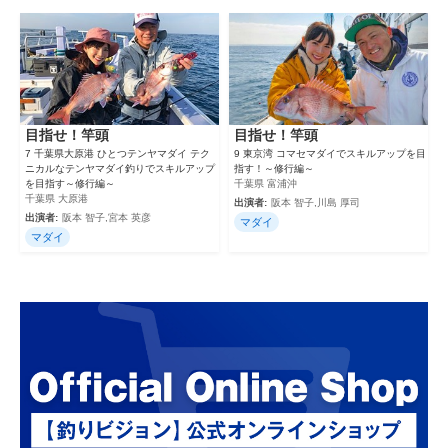
目指せ！竿頭
目指せ！竿頭
7 千葉県大原港 ひとつテンヤマダイ テク
9 東京湾 コマセマダイでスキルアップを目
ニカルなテンヤマダイ釣りでスキルアップ
指す！～修行編～
を目指す～修行編～
千葉県 富浦沖
千葉県 大原港
出演者:
阪本 智子,川島 厚司
出演者:
阪本 智子,宮本 英彦
マダイ
マダイ