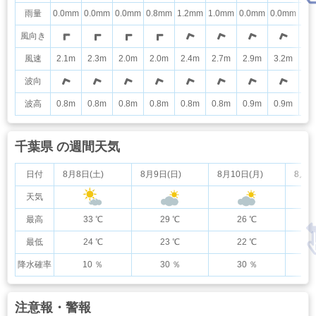
雨量
0.0mm
0.0mm
0.0mm
0.8mm
1.2mm
1.0mm
0.0mm
0.0mm
0.
風向き
風速
2.1m
2.3m
2.0m
2.0m
2.4m
2.7m
2.9m
3.2m
3.
波向
波高
0.8m
0.8m
0.8m
0.8m
0.8m
0.8m
0.9m
0.9m
0.
千葉県 の週間天気
日付
8月8日(土)
8月9日(日)
8月10日(月)
8月1
天気
最高
33 ℃
29 ℃
26 ℃
最低
24 ℃
23 ℃
22 ℃
降水確率
10 ％
30 ％
30 ％
注意報・警報