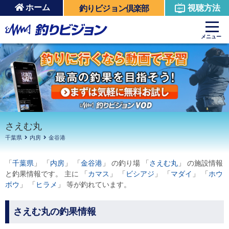
ホーム
視聴方法
釣りビジョン倶楽部
周辺の施設を見る
メニュー
さえむ丸
千葉県
内房
金谷港
「
千葉県
」 「
内房
」 「
金谷港
」 の釣り場 「
さえむ丸
」 の施設情報
と釣果情報です。 主に 「
カマス
」 「
ビシアジ
」 「
マダイ
」 「
ホウ
ボウ
」 「
ヒラメ
」 等が釣れています。
さえむ丸の釣果情報