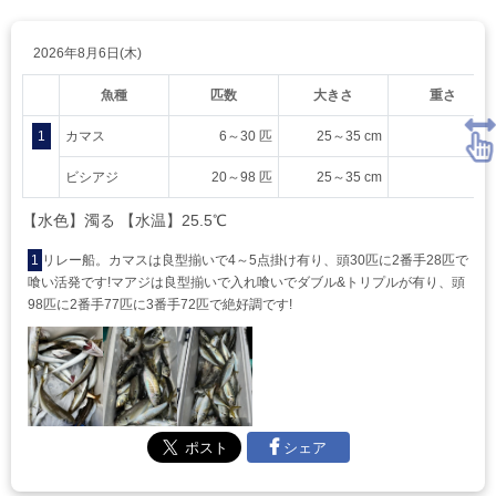
2026年8月6日(木)
魚種
匹数
大きさ
重さ
1
カマス
6～30 匹
25～35 cm
ビシアジ
20～98 匹
25～35 cm
【水色】濁る 【水温】25.5℃
1
リレー船。カマスは良型揃いで4～5点掛け有り、頭30匹に2番手28匹で
喰い活発です!マアジは良型揃いで入れ喰いでダブル&トリプルが有り、頭
98匹に2番手77匹に3番手72匹で絶好調です!
シェア