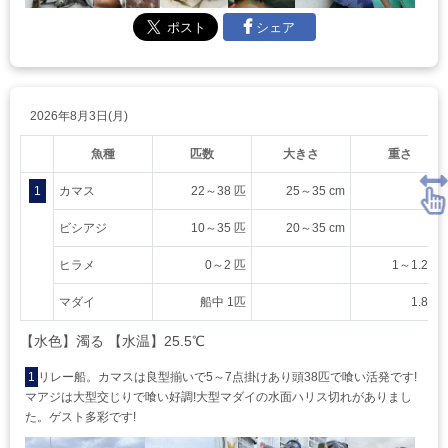
シェア
2026年8月3日(月)
魚種
匹数
大きさ
重さ
1
カマス
22～38 匹
25～35 cm
ビシアジ
10～35 匹
20～35 cm
ヒラメ
0～2 匹
1～1.2 kg
マダイ
船中 1匹
1.8 kg
【水色】濁る 【水温】25.5℃
1
リレー船。カマスは良型揃いで5～7点掛けあり頭38匹で喰い活発です!
マアジは大型交じりで喰い好調!大型マダイの水面ハリス切れがありまし
た。ゲスト多彩です!