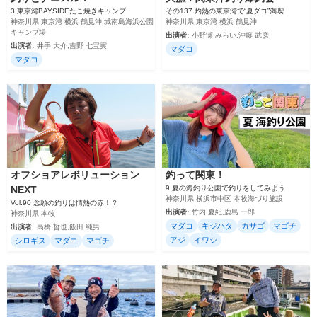
3 東京湾BAYSIDEたこ焼きキャンプ
その137 灼熱の東京湾で“夏ダコ”満喫
神奈川県 東京湾 横浜 鶴見沖,城南島海浜公園
神奈川県 東京湾 横浜 鶴見沖
キャンプ場
出演者:
小野瀬 みらい,沖藤 武彦
出演者:
井手 大介,吉野 七宝実
マダコ
マダコ
オフショアレボリューション
釣って関東！
NEXT
9 夏の海釣り公園で釣りをしてみよう
神奈川県 横浜市中区 本牧海づり施設
Vol.90 念願の釣りは情熱の赤！？
出演者:
竹内 夏紀,鹿島 一郎
神奈川県 本牧
マダコ
キジハタ
カサゴ
マゴチ
出演者:
高橋 哲也,飯田 純男
アジ
イワシ
シロギス
マダコ
マゴチ