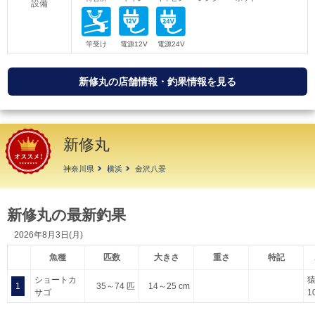
設備
新修丸の店舗情報・釣果情報を見る
新修丸
神奈川県
横浜
金沢八景
新修丸の最新釣果
2026年8月3日(月)
魚種
匹数
大きさ
重さ
特記
ショートカ
1
35～74 匹
14～25 cm
サゴ
1