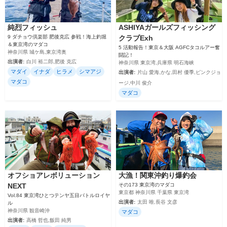
純烈フィッシュ
ASHIYAガールズフィッシング
9 ダチョウ倶楽部 肥後克広 参戦！海上釣堀
クラブExh
＆東京湾のマダコ
5 活動報告！東京＆大阪 AGFCタコルアー奮
神奈川県 城ケ島,東京湾奥
闘記！
出演者:
白川 裕二郎,肥後 克広
神奈川県 東京湾,兵庫県 明石海峡
マダイ
イナダ
ヒラメ
シマアジ
出演者:
片山 愛海,かな,田村 優季,ピンクジョ
マダコ
ージ,中川 俊介
マダコ
オフショアレボリューション
大漁！関東沖釣り爆釣会
NEXT
その173 東京湾のマダコ
東京都 神奈川県 千葉県 東京湾
Vol.84 東京湾ひとつテンヤ五目バトルロイヤ
出演者:
太田 唯,長谷 文彦
ル
神奈川県 観音崎沖
マダコ
出演者:
高橋 哲也,飯田 純男