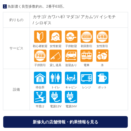
1
魚影濃く良型多数釣れ、2番手63匹。
カサゴ
カワハギ
マダコ
アカムツ
イシモチ
釣りもの
シロギス
サービス
設備
新修丸の店舗情報・釣果情報を見る