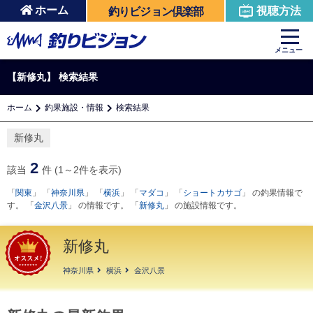
ホーム
視聴方法
釣りビジョン倶楽部
メニュー
【新修丸】
検索結果
ホーム
釣果施設・情報
検索結果
新修丸
2
該当
件 (1～2件を表示)
「
関東
」 「
神奈川県
」 「
横浜
」 「
マダコ
」 「
ショートカサゴ
」 の釣果情報で
す。 「
金沢八景
」 の情報です。 「
新修丸
」 の施設情報です。
新修丸
神奈川県
横浜
金沢八景