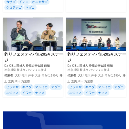
カサゴ
ドンコ
オニカサゴ
クロアナゴ
マダコ
釣りフェスティバル2024 ステー
釣りフェスティバル2024 ステー
ジ
ジ
Da-iCE大野雄大 番組企画会議 前編
Da-iCE大野雄大 番組企画会議 後編
神奈川県 横浜市 パシフィコ横浜
神奈川県 横浜市 パシフィコ横浜
出演者:
大野 雄大,井手 大介,そらなさゆり,井
出演者:
大野 雄大,井手 大介,そらなさゆり,井
上 直美,岡田 万里奈
上 直美,岡田 万里奈
ヒラマサ
キハダ
マルイカ
マダコ
ヒラマサ
キハダ
マルイカ
マダコ
ニジマス
イワナ
ヤマメ
ニジマス
イワナ
ヤマメ