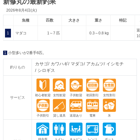
新修丸の最新釣果
2026年8月4日(火)
魚種
匹数
大きさ
重さ
特記
1
マダコ
1～7 匹
0.3～0.8 kg
1
1
小型多いが2番手6匹。
カサゴ
カワハギ
マダコ
アカムツ
イシモチ
釣りもの
シロギス
サービス