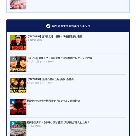
編集部おすすめ動画ランキング
1
【JB TOP50】第3戦北浦 優勝・準優勝選手に密着
JB TOP50 2026
2
【混ぜるな危険！？】今江克隆と河辺裕和がレジェンド対談
夜マヅメの語るシス～極み～
3
【JB TOP50】注目の選手たちが思いを激白
夜マヅメの語るシス～極み～
4
栗田学と林陸功が琵琶湖で〝ロクマル〟師弟対決！
釣戦
5
愛媛県玉川ダムを攻略、清水盛三の戦略眼が冴えわたる！
バーニング帝国