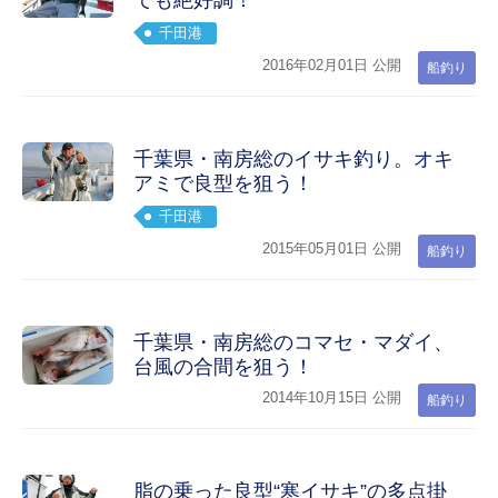
でも絶好調！
千田港
2016年02月01日 公開
船釣り
千葉県・南房総のイサキ釣り。オキ
アミで良型を狙う！
千田港
2015年05月01日 公開
船釣り
千葉県・南房総のコマセ・マダイ、
台風の合間を狙う！
2014年10月15日 公開
船釣り
脂の乗った良型“寒イサキ”の多点掛