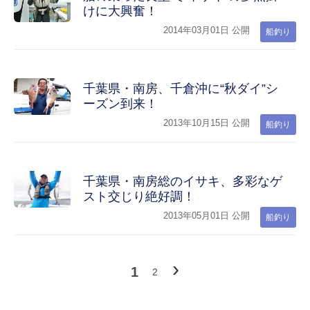
けに大興奮！
2014年03月01日 公開
船釣り
千葉県・南房、千倉沖に“秋ダイ”シ
ーズン到来！
2013年10月15日 公開
船釣り
千葉県・南房総のイサキ、多彩なゲ
スト交じり絶好調！
2013年05月01日 公開
船釣り
次
›
1
2
へ