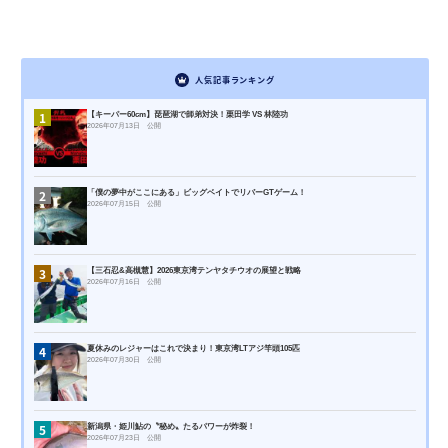
人気記事ランキング
1
【キーパー60cm】琵琶湖で師弟対決！栗田学 VS 林陸功
2026年07月13日 公開
2
「僕の夢中がここにある」ビッグベイトでリバーGTゲーム！
2026年07月15日 公開
3
【三石忍&高槻慧】2026東京湾テンヤタチウオの展望と戦略
2026年07月16日 公開
4
夏休みのレジャーはこれで決まり！東京湾LTアジ竿頭105匹
2026年07月30日 公開
5
新潟県・姫川鮎の〝秘め〟たるパワーが炸裂！
2026年07月23日 公開