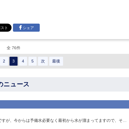
シェア
全 76件
2
3
4
5
次
最後
CEのニュース
2026年7月の情報 ・船の修理しました。トイレの使い方ですが、今からは予備水必要なく最初から水が溜まってますので、そのまま用を足して黒いボタンを押して流してください。管の中に汚物が残らないように長い時間黒いボタンを押して流してくださいね。