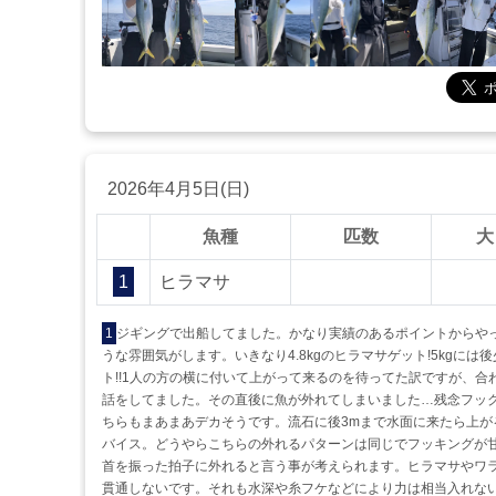
2026年4月5日(日)
魚種
匹数
大
1
ヒラマサ
1
ジギングで出船してました。かなり実績のあるポイントからやっ
うな雰囲気がします。いきなり4.8kgのヒラマサゲット!5kg
ト!!1人の方の横に付いて上がって来るのを待ってた訳ですが、
話をしてました。その直後に魚が外れてしまいました…残念フッ
ちらもまあまあデカそうです。流石に後3mまで水面に来たら上
バイス。どうやらこちらの外れるパターンは同じでフッキングが
首を振った拍子に外れると言う事が考えられます。ヒラマサやワラ
貫通しないです。それも水深や糸フケなどにより力は相当入れな