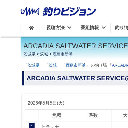
周辺の施設を見る
視聴方法
番組情報
釣り
ARCADIA SALTWATER SERVICE
茨城県
茨城
鹿島市新浜
「
茨城県
」 「
茨城
」 「
鹿島市新浜
」 の釣り場 「
ARCADI
ARCADIA SALTWATER SERVI
2026年5月5日(火)
魚種
匹数
大
1
ヒラマサ