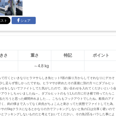
シェア
きさ
重さ
特記
ポイント
～4.8 kg
て行くといきなりヒラマサらしき魚ヒット!!首の振り方からしてそれなりにデカそ
には後少し足らず惜しかったですね。ヒラマサが釣れたその直後に別の方々にダブルヒッ
合わせをしないでファイトしてた気がしたので、追い合わせを入れてくださいという
クアウトしちゃいましたね～。ダブルヒットのもう1人の方に行き横で待ってたらこ
がるだろうと思った瞬間外れました…。こちらもフックアウトでしたね。船長のアド
甘く、鈎の懐まで入ってなく鈎先がちょこんと刺さってた状態でファイトしてた為、
サの5kgクラスになるとかなりの力でフッキングしないと魚の口は分厚く硬いので
いとフッキングしないものだと考えておいてください。その魚2匹をバラした事によ