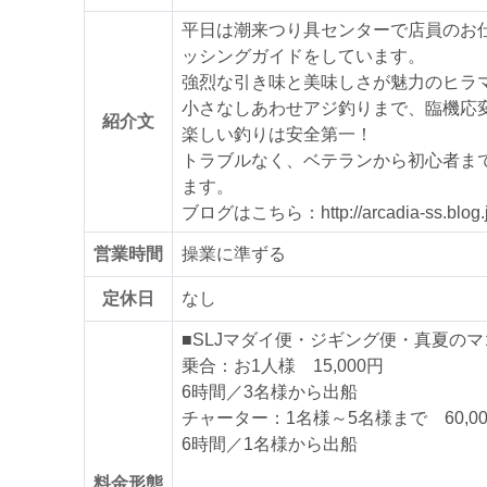
平日は潮来つり具センターで店員のお
ッシングガイドをしています。
強烈な引き味と美味しさが魅力のヒラ
小さなしあわせアジ釣りまで、臨機応
紹介文
楽しい釣りは安全第一！
トラブルなく、ベテランから初心者ま
ます。
ブログはこちら：http://arcadia-ss.blog.j
営業時間
操業に準ずる
定休日
なし
■SLJマダイ便・ジギング便・真夏の
乗合：お1人様 15,000円
6時間／3名様から出船
チャーター：1名様～5名様まで 60,00
6時間／1名様から出船
料金形態