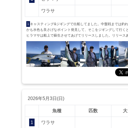
ワラサ
1
キャスティング&ジギングで出船してました。中盤戦までは釣
かも水色も良さげなポイント発見して、そこをジギングして行くとやっと
ヒラマサは船上で蘇生させてあげてリリースしました。リリース
2026年5月3日(日)
魚種
匹数
大
1
ワラサ