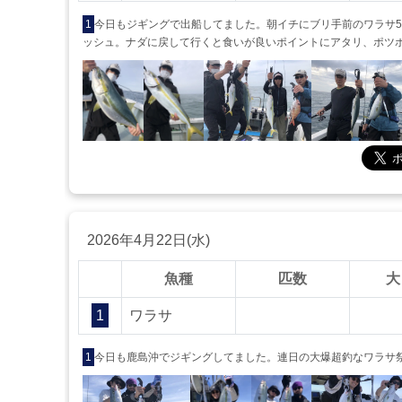
1
今日もジギングで出船してました。朝イチにブリ手前のワラサ5.
ッシュ。ナダに戻して行くと食いが良いポイントにアタリ、ポツ
2026年4月22日(水)
魚種
匹数
大
1
ワラサ
1
今日も鹿島沖でジギングしてました。連日の大爆超釣なワラサ