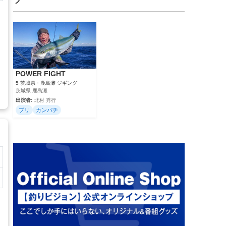
ツ
ィ
POWER FIGHT
5 茨城県・鹿島灘 ジギング
茨城県 鹿島灘
出演者:
北村 秀行
ブリ
カンパチ