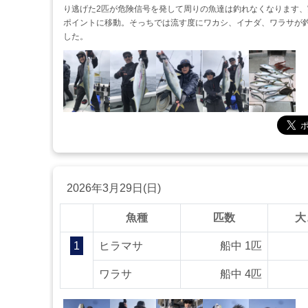
り逃げた2匹が危険信号を発して周りの魚達は釣れなくなります、
ポイントに移動。そっちでは流す度にワカシ、イナダ、ワラサが
した。
2026年3月29日(日)
魚種
匹数
大
1
ヒラマサ
船中 1匹
ワラサ
船中 4匹