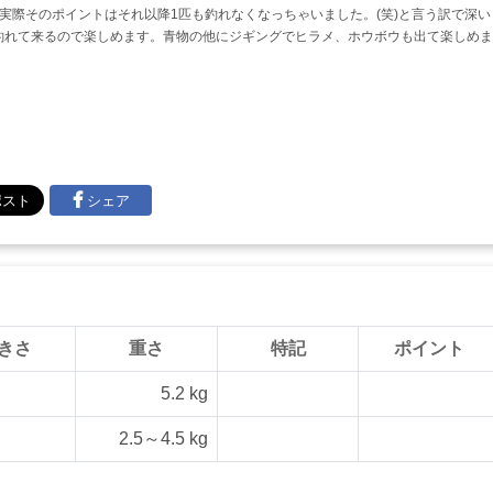
実際そのポイントはそれ以降1匹も釣れなくなっちゃいました。(笑)と言う訳で深い
釣れて来るので楽しめます。青物の他にジギングでヒラメ、ホウボウも出て楽しめま
シェア
きさ
重さ
特記
ポイント
5.2 kg
2.5～4.5 kg