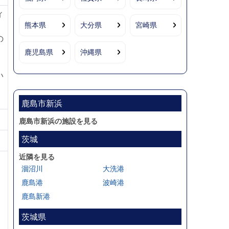
ィ
熊本県
大分県
宮崎県
の
鹿児島県
沖縄県
い
鹿島市新浜
鹿島市新浜の施設を見る
茨城
近隣を見る
涸沼川
大洗港
鹿島港
波崎港
鹿島新港
茨城県