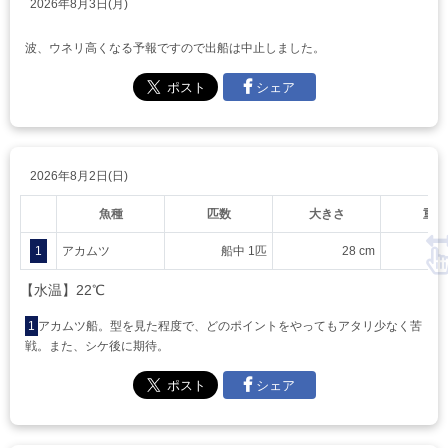
2026年8月3日(月)
波、ウネリ高くなる予報ですので出船は中止しました。
シェア
2026年8月2日(日)
魚種
匹数
大きさ
重さ
1
アカムツ
船中 1匹
28 cm
【水温】22℃
1
アカムツ船。型を見た程度で、どのポイントをやってもアタリ少なく苦
戦。また、シケ後に期待。
シェア