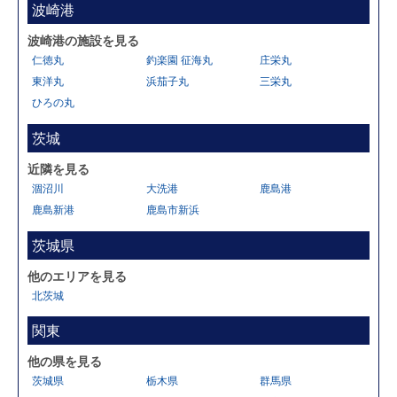
波崎港
波崎港の施設を見る
仁徳丸
釣楽園 征海丸
庄栄丸
東洋丸
浜茄子丸
三栄丸
ひろの丸
茨城
近隣を見る
涸沼川
大洗港
鹿島港
鹿島新港
鹿島市新浜
茨城県
他のエリアを見る
北茨城
関東
他の県を見る
茨城県
栃木県
群馬県