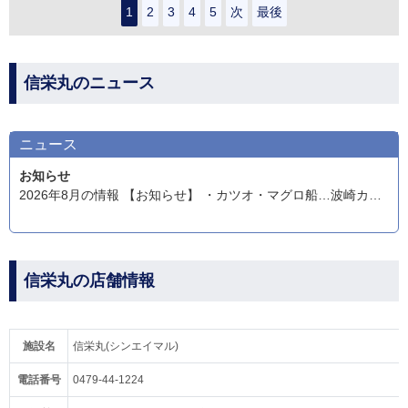
1
2
3
4
5
次
最後
信栄丸のニュース
ニュース
お知らせ
2026年8月の情報 【お知らせ】 ・カツオ・マグロ船…波崎カンネコ沖でカツオ・マグロの模様が出ました。カツオタックル、キハダタックルを用意してください。4時集合でお願いします。ご予約お待ちしています。 ・ジギング船…リールの番手は大きいものでお願いします。ベイトリールも小さいやつは巻けませんよ。チャンスがあればキャスティングもしますのでジグは200g以上で!持っている方はキャスティングの用意もお願いします!
信栄丸の店舗情報
施設名
信栄丸(シンエイマル)
電話番号
0479-44-1224