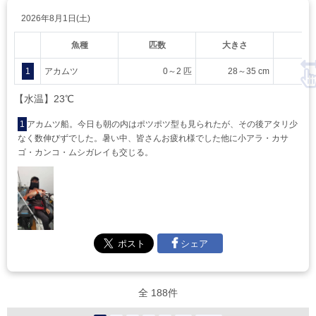
2026年8月1日(土)
魚種
匹数
大きさ
重
1
アカムツ
0～2 匹
28～35 cm
【水温】23℃
1
アカムツ船。今日も朝の内はポツポツ型も見られたが、その後アタリ少
なく数伸びずでした。暑い中、皆さんお疲れ様でした他に小アラ・カサ
ゴ・カンコ・ムシガレイも交じる。
シェア
全 188件