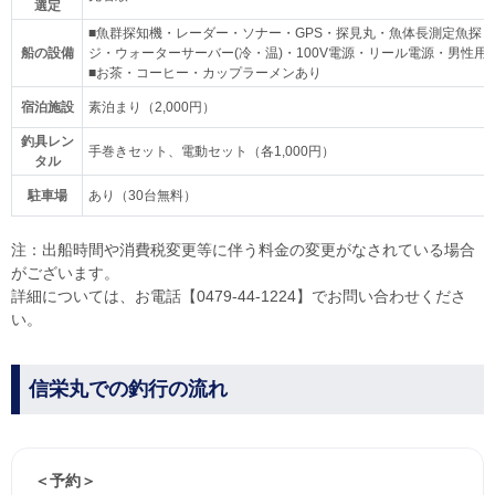
選定
■魚群探知機・レーダー・ソナー・GPS・探見丸・魚体長測定魚探
船の設備
ジ・ウォーターサーバー(冷・温)・100V電源・リール電源・男性
■お茶・コーヒー・カップラーメンあり
宿泊施設
素泊まり（2,000円）
釣具レン
手巻きセット、電動セット（各1,000円）
タル
駐車場
あり（30台無料）
注：出船時間や消費税変更等に伴う料金の変更がなされている場合
がございます。
詳細については、お電話【0479-44-1224】でお問い合わせくださ
い。
信栄丸での釣行の流れ
＜予約＞