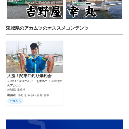
茨城県のアカムツのオススメコンテンツ
大漁！関東沖釣り爆釣会
その147 深海のルビーを求めて！犬吠埼沖
のアカムツ
茨城県 波崎港
出演者:
小野瀬 みらい,倉形 金幸
アカムツ