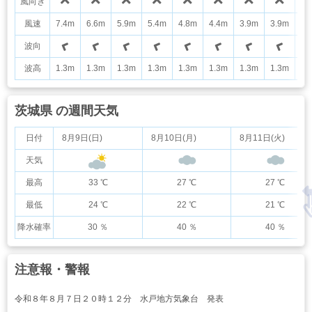
風向き
風速
7.4m
6.6m
5.9m
5.4m
4.8m
4.4m
3.9m
3.9m
3.
波向
波高
1.3m
1.3m
1.3m
1.3m
1.3m
1.3m
1.3m
1.3m
1.
茨城県 の週間天気
日付
8月9日(日)
8月10日(月)
8月11日(火)
天気
最高
33 ℃
27 ℃
27 ℃
最低
24 ℃
22 ℃
21 ℃
降水確率
30 ％
40 ％
40 ％
注意報・警報
令和８年８月７日２０時１２分 水戸地方気象台 発表