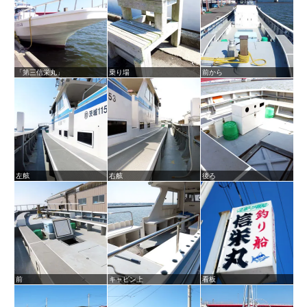
「第三信栄丸」
乗り場
前から
左舷
右舷
後ろ
前
キャビン上
看板