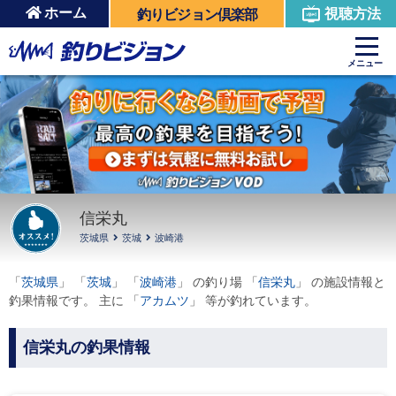
ホーム
視聴方法
釣りビジョン倶楽部
周辺の施設を見る
メニュー
信栄丸
茨城県
茨城
波崎港
「
茨城県
」 「
茨城
」 「
波崎港
」 の釣り場 「
信栄丸
」 の施設情報と
釣果情報です。 主に 「
アカムツ
」 等が釣れています。
信栄丸の釣果情報