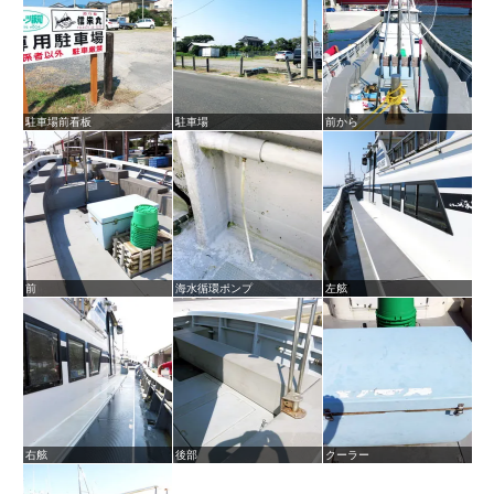
駐車場前看板
駐車場
前から
前
海水循環ポンプ
左舷
右舷
後部
クーラー