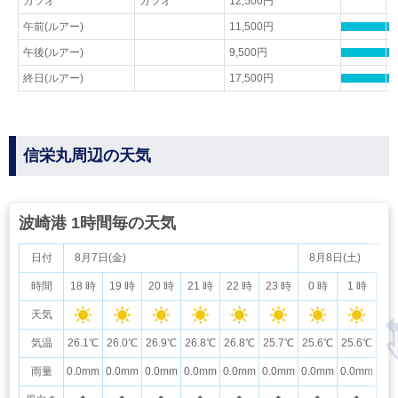
カツオ
カツオ
12,500円
午前(ルアー)
11,500円
午後(ルアー)
9,500円
終日(ルアー)
17,500円
信栄丸周辺の天気
波崎港 1時間毎の天気
日付
8月7日(金)
8月8日(土)
時間
18 時
19 時
20 時
21 時
22 時
23 時
0 時
1 時
2
天気
気温
26.1℃
26.0℃
26.9℃
26.8℃
26.8℃
25.7℃
25.6℃
25.6℃
24
雨量
0.0mm
0.0mm
0.0mm
0.0mm
0.0mm
0.0mm
0.0mm
0.0mm
0.