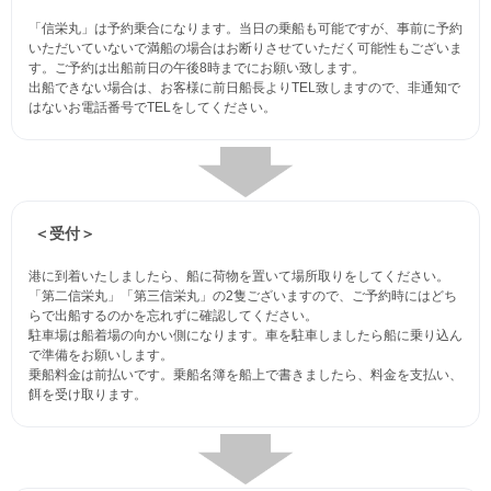
「信栄丸」は予約乗合になります。当日の乗船も可能ですが、事前に予約
いただいていないで満船の場合はお断りさせていただく可能性もございま
す。ご予約は出船前日の午後8時までにお願い致します。
出船できない場合は、お客様に前日船長よりTEL致しますので、非通知で
はないお電話番号でTELをしてください。
＜受付＞
港に到着いたしましたら、船に荷物を置いて場所取りをしてください。
「第二信栄丸」「第三信栄丸」の2隻ございますので、ご予約時にはどち
らで出船するのかを忘れずに確認してください。
駐車場は船着場の向かい側になります。車を駐車しましたら船に乗り込ん
で準備をお願いします。
乗船料金は前払いです。乗船名簿を船上で書きましたら、料金を支払い、
餌を受け取ります。