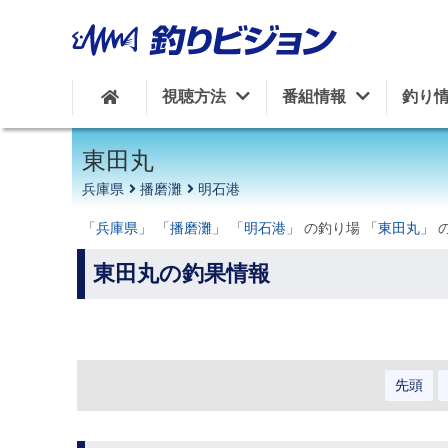
周辺の施設を見る
視聴方法
番組情報
釣り
東田丸
兵庫県
播磨灘
明石港
「
兵庫県
」 「
播磨灘
」 「
明石港
」 の釣り場 「
東田丸
」 
東田丸の釣果情報
先頭