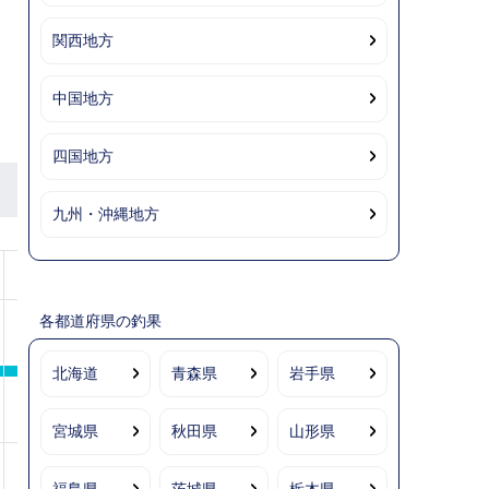
関西地方
中国地方
四国地方
九州・沖縄地方
10
11
12
備考
キャンセル料が発
各都道府県の釣果
生します。出船の2
日前…0％、出船前
北海道
青森県
岩手県
日…50％、出船当
日…100％
宮城県
秋田県
山形県
キャンセル料が発
生します。出船の2
福島県
茨城県
栃木県