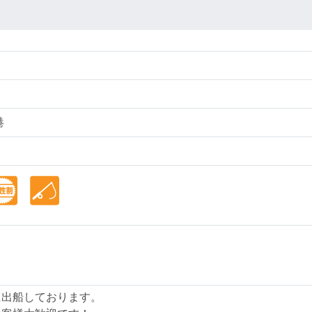
港
に出船しております。