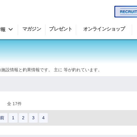
マガジン
プレゼント
オンラインショップ
情報
の施設情報と釣果情報です。 主に 等が釣れています。
全 17件
前
1
2
3
4