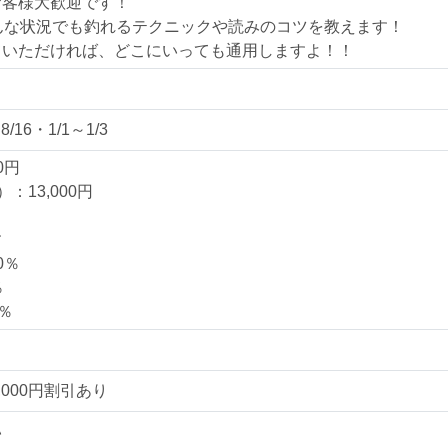
お客様大歓迎です！
んな状況でも釣れるテクニックや読みのコツを教えます！
ていただければ、どこにいっても通用しますよ！！
16・1/1～1/3
0円
13,000円
す
0％
％
％
000円割引あり
い