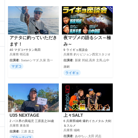
アナタに釣っていただき
夜マヅメの語るシス～極
ます！
み～
40 マダコ×サタン島田
9 ライギョ座談会
兵庫県 明石港
兵庫県 釣りビジョン西宮スタジオ
出演者:
Satanシマダ,久保 浩一
出演者:
新家 邦紹,高井 主馬,山中
マダコ
康嗣
ライギョ
U35 NEXTAGE
上々SALT
2 バス界の異端児 三原直之34歳
6 兵庫県城崎 爆釣イカメタル 大剣
兵庫県 東条湖
＆スルメ
兵庫県 城崎
出演者:
三原 直之
出演者:
あゆちぃ,太田 武志
ブラックバス