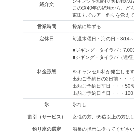
ジギングや船釣り初挑戦の
紹介文
この道40年の経験から、ど
東田丸でルアー釣りを覚え
営業時間
操業に準ずる
定休日
毎週木曜日・海の日・8/14～8/
■ジギング・タイラバ：7,00
■ジギング・タイラバ（遠征）：
料金形態
※キャンセル料が発生しま
出船ご予約日の2日前・・・
出船ご予約日前日・・・50
出船ご予約日当日・・・100
氷
氷なし
割引（サービス）
女性の方、65歳以上の方は1,
釣り座の選定
船長の指示に従ってくださ