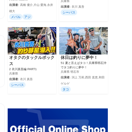
兵庫県
出演者:
高橋 優介,片山 愛海,永井
出演者:
衣川 真吾
雄大
シーバス
メバル
アジ
オタクのタックルボック
休日は釣りに夢中！
ス
51 夏と言えばタコ！兵庫県明石沖
でタコ釣りに夢中！
2 衣川真吾編 PART1
兵庫県 明石市
兵庫県
出演者:
渕上 万莉,西田 直恵,和田
出演者:
衣川 真吾
ゲルゲ
シーバス
タコ