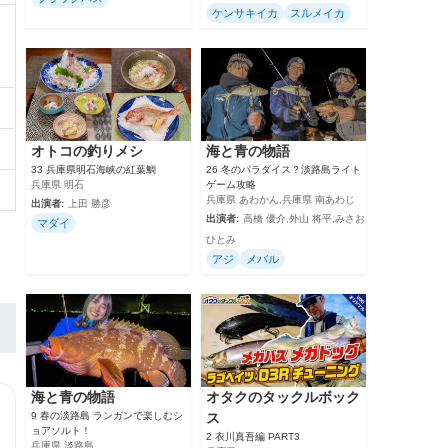
ケンサキイカ
スルメイカ
オトコの釣りメシ
海と青の物語
33 兵庫県明石海峡の紅葉鯛
26 冬のパラダイス？淡路島ライト
兵庫県 明石
ゲーム攻略
兵庫県 あわかん,兵庫県 南あわじ
出演者:
上田 勝彦
出演者:
高橋 優介,外山 将平,みさお
マダイ
ひとみ
アジ
メバル
海と青の物語
オタクのタックルボック
9 春の淡路島 ランガンで楽しむシ
ス
ョアソルト！
2 衣川真吾編 PART3
兵庫県 淡路島