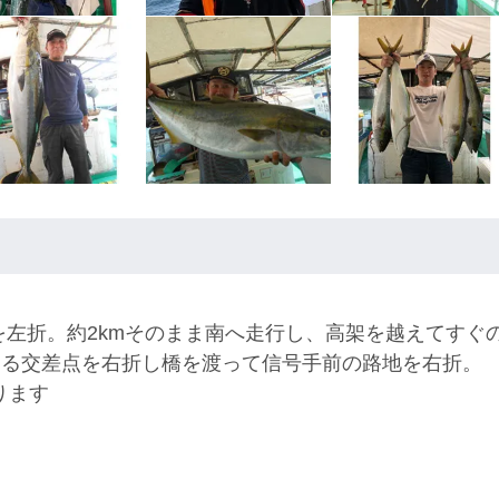
を左折。約2kmそのまま南へ走行し、高架を越えてすぐ
ある交差点を右折し橋を渡って信号手前の路地を右折。
ります