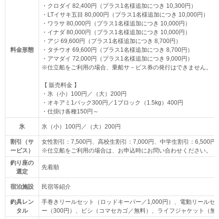
・クロダイ 82,400円（プラス1名様追加につき 10,300円）
・LTイサキ五目 80,000円（プラス1名様追加につき 10,000円）
・ワラサ 80,000円（プラス1名様追加につき 10,000円）
・イナダ 80,000円（プラス1名様追加につき 10,000円）
・アジ 69,600円（プラス1名様追加につき 8,700円）
料金形態
・タチウオ 69,600円（プラス1名様追加につき 8,700円）
・アマダイ 72,000円（プラス1名様追加につき 9,000円）
※仕立船をご利用の場合、乗船サ－ビス券の発行はできません。
【 販売料金 】
・氷（小）100円／（大）200円
・オキアミ1パック300円／1ブロック（1.5kg）400円
・仕掛け各種150円～
氷
氷（小）100円／（大）200円
割引（サ
女性割引：7,500円、高校生割引：7,000円、中学生割引：6,500円
ービス）
※仕立船をご利用の場合は、お申込時にお問い合わせください。
釣り座の
先着順
選定
宿泊施設
民宿等紹介
釣具レン
手巻きリールセット（ロッドキーパー／1,000円）、電動リールセット
タル
ー（300円）、ビシ（コマセカゴ／無料）、ライフジャケット（無