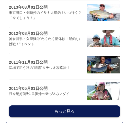
2013年08月01日公開
東京湾口・剣崎沖のイサキ大爆釣！いつ行く？
「今でしょう！」
2012年08月01日公開
神奈川県・久里浜沖“わくわく新体験！船釣りに
挑戦！”イベント
2011年11月01日公開
深場で狙う秋の“幽霊”タチウオ攻略法！
2011年05月01日公開
只今絶好調!!久里浜沖の乗っ込みマダイ!
もっと見る