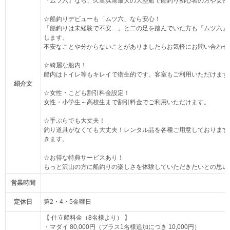
『ムツ六』なら、久里浜港最大の大型船で船釣り初心者の方や女性
☆船釣りデビューも「ムツ六」なら安心！
「船釣りは未経験で不安…」と二の足を踏んでいた方も『ムツ六』
します。
不安なことや分からないことがありましたらお気軽にお問い合わせ
☆綺麗な船内！
船内はトイレ等もキレイで衛生的です。客室もご利用いただけます
紹介文
☆女性・こども割引料金設定！
女性・小学生～高校生まで割引料金でご利用いただけます。
☆手ぶらでも大丈夫！
釣り道具がなくても大丈夫！レンタル品を各種ご用意しております
きます。
☆お得な特典サービスあり！
もっと沢山の方に船釣りの楽しさを体験していただきたいとの思い
営業時間
定休日
第2・4・5金曜日
【 仕立船料金（8名様より） 】
・マダイ 80,000円（プラス1名様追加につき 10,000円）