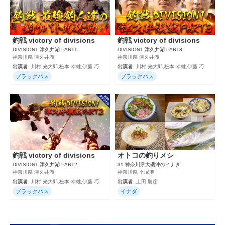
釣戦 victory of divisions
釣戦 victory of divisions
DIVISION1 津久井湖 PART1
DIVISION1 津久井湖 PART3
神奈川県 津久井湖
神奈川県 津久井湖
出演者:
川村 光大郎,松本 幸雄,伊藤 巧
出演者:
川村 光大郎,松本 幸雄,伊藤 巧
ブラックバス
ブラックバス
釣戦 victory of divisions
オトコの釣りメシ
DIVISION1 津久井湖 PART2
31 神奈川県大磯沖のイナダ
神奈川県 津久井湖
神奈川県 平塚港
出演者:
川村 光大郎,松本 幸雄,伊藤 巧
出演者:
上田 勝彦
ブラックバス
イナダ