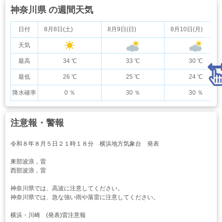
神奈川県 の週間天気
日付
8月8日(土)
8月9日(日)
8月10日(月)
天気
最高
34 ℃
33 ℃
30 ℃
最低
26 ℃
25 ℃
24 ℃
降水確率
0 ％
30 ％
30 ％
注意報・警報
令和８年８月５日２１時１８分 横浜地方気象台 発表
東部波浪，雷
西部波浪，雷
神奈川県では、高波に注意してください。
神奈川県では、急な強い雨や落雷に注意してください。
横浜・川崎 (発表)雷注意報