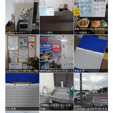
乗船プランや貸し道具料金な
お茶はサービス！
ここで受付
ど一目瞭然！
お知らせはこの掲示板に掲載
毎年恒例のマダイバトル！！
乗船名簿
店舗横には道具が洗える流し
記入内容
完備！
久里浜港の遊漁船専用駐車場