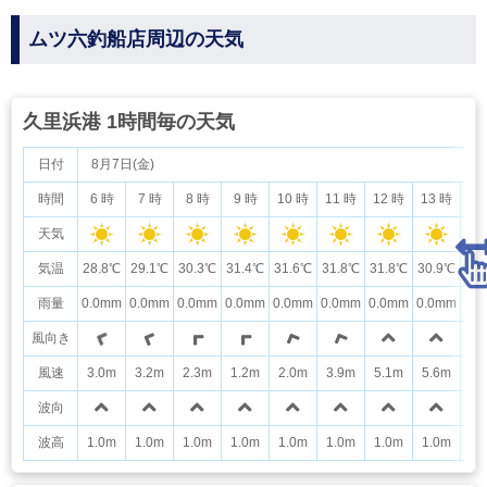
ムツ六釣船店周辺の天気
久里浜港 1時間毎の天気
日付
8月7日(金)
時間
6 時
7 時
8 時
9 時
10 時
11 時
12 時
13 時
14
天気
気温
28.8℃
29.1℃
30.3℃
31.4℃
31.6℃
31.8℃
31.8℃
30.9℃
30
雨量
0.0mm
0.0mm
0.0mm
0.0mm
0.0mm
0.0mm
0.0mm
0.0mm
0.
風向き
風速
3.0m
3.2m
2.3m
1.2m
2.0m
3.9m
5.1m
5.6m
6.
波向
波高
1.0m
1.0m
1.0m
1.0m
1.0m
1.0m
1.0m
1.0m
1.