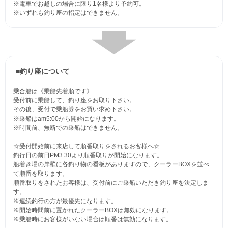
※電車でお越しの場合に限り1名様より予約可。
※いずれも釣り座の指定はできません。
■釣り座について
乗合船は《乗船先着順です》
受付前に乗船して、釣り座をお取り下さい。
その後、受付で乗船券をお買い求め下さい。
※乗船はam5:00から開始になります。
※時間前、無断での乗船はできません。
☆受付開始前に来店して順番取りをされるお客様へ☆
釣行日の前日PM3:30より順番取りが開始になります。
船着き場の岸壁に各釣り物の看板がありますので、クーラーBOXを並べ
て順番を取ります。
順番取りをされたお客様は、受付前にご乗船いただき釣り座を決定しま
す。
※連続釣行の方が最優先になります。
※開始時間前に置かれたクーラーBOXは無効になります。
※乗船時にお客様がいない場合は順番は無効になります。