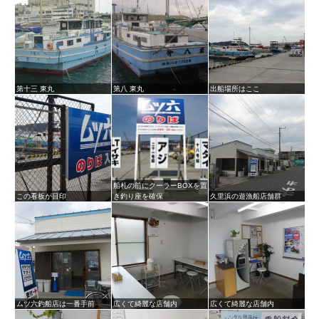
第十三 東丸
第八 東丸
出船場所はここ
船札の前にクーラーBOXを置
この看板が目印
き釣り座を確保
久里浜の遊漁船店舗群
ムツ六釣船店は一番手前
広くて綺麗な店舗内
広くて綺麗な店舗内