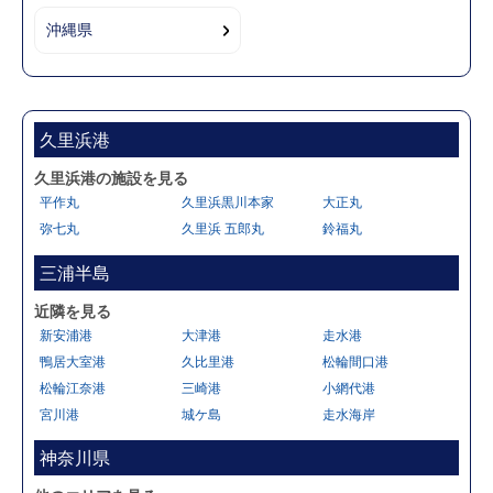
沖縄県
久里浜港
久里浜港の施設を見る
平作丸
久里浜黒川本家
大正丸
弥七丸
久里浜 五郎丸
鈴福丸
三浦半島
近隣を見る
新安浦港
大津港
走水港
鴨居大室港
久比里港
松輪間口港
松輪江奈港
三崎港
小網代港
宮川港
城ケ島
走水海岸
神奈川県