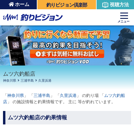
ホーム
視聴方法
釣りビジョン倶楽部
周辺の施設を見る
メニュー
ムツ六釣船店
神奈川県
三浦半島
久里浜港
「
神奈川県
」 「
三浦半島
」 「
久里浜港
」 の釣り場 「
ムツ六釣船
店
」 の施設情報と釣果情報です。 主に 等が釣れています。
ムツ六釣船店の釣果情報