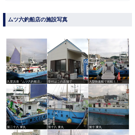
ムツ六釣船店の施設写真
久里浜港『ムツ六釣船店』
受付はこの店舗で
大型快速船で就航！！
第二十八 東丸
第十八 東丸
第十 東丸