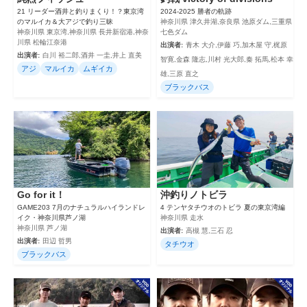
21 リーダー酒井と釣りまくり！？東京湾
2024‐2025 勝者の軌跡
のマルイカ＆大アジで釣り三昧
神奈川県 津久井湖,奈良県 池原ダム,三重県
神奈川県 東京湾,神奈川県 長井新宿港,神奈
七色ダム
川県 松輪江奈港
出演者:
青木 大介,伊藤 巧,加木屋 守,梶原
出演者:
白川 裕二郎,酒井 一圭,井上 直美
智寛,金森 隆志,川村 光大郎,秦 拓馬,松本 幸
アジ
マルイカ
ムギイカ
雄,三原 直之
ブラックバス
Go for it！
沖釣りノトビラ
GAME203 7月のナチュラルハイランドレ
4 テンヤタチウオのトビラ 夏の東京湾編
イク・神奈川県芦ノ湖
神奈川県 走水
神奈川県 芦ノ湖
出演者:
高槻 慧,三石 忍
出演者:
田辺 哲男
タチウオ
ブラックバス