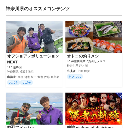
神奈川県のオススメコンテンツ
オフショアレボリューション
オトコの釣りメシ
NEXT
40 神奈川県芦ノ湖のヒメマス
神奈川県 芦ノ湖
175 最終回
出演者:
上田 勝彦
神奈川県 横浜本牧港
ヒメマス
出演者:
高橋 哲也,松田 竜也,佐藤 亜美菜
スズキ
マゴチ
純烈フィッシュ
釣戦 victory of divisions