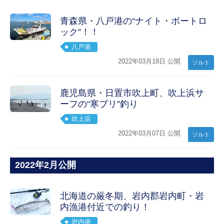
青森県・八戸港の“ナイト・ボートロ
ック”！！
八戸港
2022年03月18日 公開
ソルト
鹿児島県・日置市吹上町、吹上浜サ
ーフの“寒ブリ”釣り
吹上浜
2022年03月07日 公開
ソルト
2022年2月公開
北海道の厳冬期、岩内郡岩内町・岩
内漁港付近での釣り！
岩内港