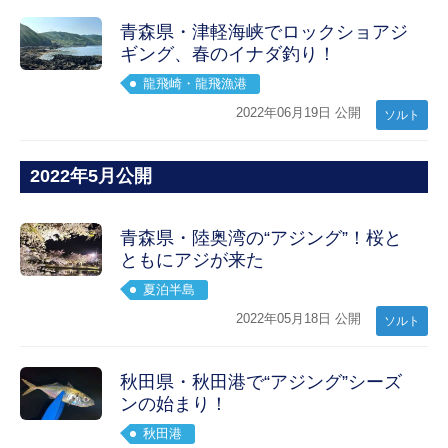
青森県・津軽海峡でロックショアジ
ギング、春のイナダ釣り！
龍飛崎・龍飛漁港
2022年06月19日 公開
ソルト
2022年5月公開
青森県・陸奥湾の“アジング”！桜と
ともにアジが来た
夏泊半島
2022年05月18日 公開
ソルト
秋田県・秋田港で“アジング”シーズ
ンの始まり！
秋田港