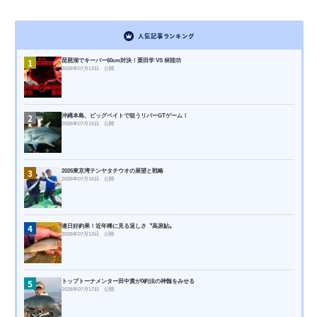
人気記事ランキング
1
琵琶湖でキーパー60cm対決！栗田学 VS 林陸功
2026年07月13日 公開
2
沖縄本島、ビッグベイトで狙うリバーGTゲーム！
2026年07月15日 公開
3
2026東京湾テンヤタチウオの展望と戦略
2026年07月16日 公開
4
連日好釣果！近年稀に見る逞しさ〝高原鮎〟
2026年07月13日 公開
5
トップトーナメンター田中貴が0釣法の神髄をみせる
2026年07月17日 公開