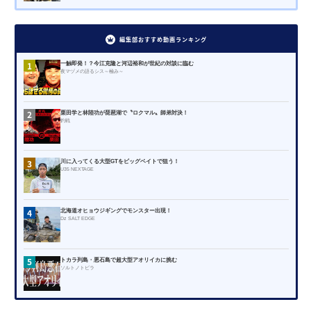
編集部おすすめ動画ランキング
1
一触即発！？今江克隆と河辺裕和が世紀の対談に臨む
夜マヅメの語るシス～極み～
2
栗田学と林陸功が琵琶湖で〝ロクマル〟師弟対決！
釣戦
3
川に入ってくる大型GTをビッグベイトで狙う！
U35 NEXTAGE
4
北海道オヒョウジギングでモンスター出現！
Dz SALT EDGE
5
トカラ列島・悪石島で超大型アオリイカに挑む
ソルトノトビラ