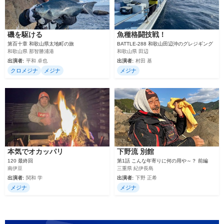
磯を駆ける
魚種格闘技戦！
第百十章 和歌山県太地町の旅
BATTLE-288 和歌山田辺沖のグレジギング
和歌山県 那智勝浦港
和歌山県 田辺
出演者:
平和 卓也
出演者:
村田 基
クロメジナ
メジナ
メジナ
本気でオカッパリ
下野流 別館
120 最終回
第1話 こんな年寄りに何の用や～？ 前編
南伊豆
三重県 紀伊長島
出演者:
関和 学
出演者:
下野 正希
メジナ
メジナ