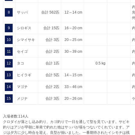
8
サッパ
合計 562匹
12～14 cm
9
シロギス
合計 15匹
16～20 cm
10
シマイサキ
合計 3匹
20～25 cm
11
セイゴ
合計 2匹
30～39 cm
12
タコ
合計 1匹
0.5 kg
13
ヒイラギ
合計 5匹
14～15 cm
14
マゴチ
合計 2匹
33～46 cm
15
メジナ
合計 3匹
20～26 cm
入場者数:114人
クロダイが落とし込み釣り、カゴ釣りで一日を通して型を見ています。サビキ
釣りはアジが早朝に単発で釣れた他はサッパが場をつないでくれています。ア
ジは夕方に少し時合を迎え、良型が揃いました。一番期待されたイシモチは残