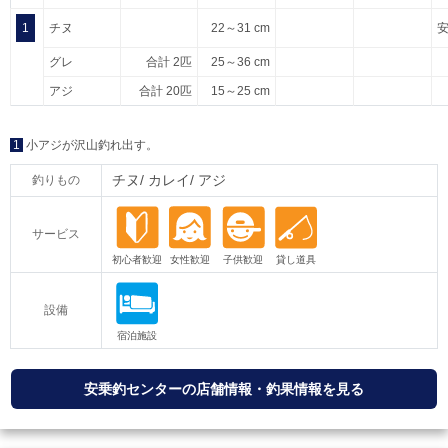
1
チヌ
22～31 cm
グレ
合計 2匹
25～36 cm
アジ
合計 20匹
15～25 cm
1
小アジが沢山釣れ出す。
チヌ
カレイ
アジ
釣りもの
サービス
設備
安乗釣センターの店舗情報・釣果情報を見る