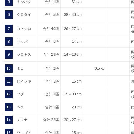
5
キジハタ
合計 1匹
31 cm
6
クロダイ
合計 5匹
38～40 cm
7
コノシロ
合計 40匹
26～27 cm
8
サッパ
合計 1匹
14 cm
9
シロギス
合計 23匹
14～18 cm
10
タコ
合計 2匹
0.5 kg
11
ヒイラギ
合計 1匹
15 cm
12
フグ
合計 3匹
15～30 cm
13
ベラ
合計 1匹
20 cm
14
メジナ
合計 22匹
20～27 cm
15
ワニゴチ
合計 1匹
15 cm