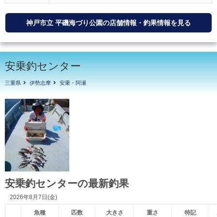
神戸市立 平磯海づり公園の店舗情報・釣果情報を見る
安乗釣センター
三重県
伊勢志摩
安乗・阿瀬
安乗釣センターの最新釣果
2026年8月7日(金)
魚種
匹数
大きさ
重さ
特記