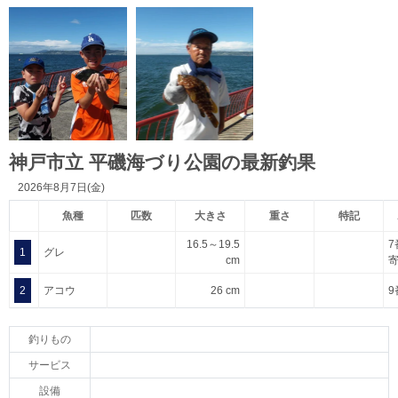
神戸市立 平磯海づり公園の最新釣果
2026年8月7日(金)
魚種
匹数
大きさ
重さ
特記
16.5～19.5
1
グレ
cm
2
アコウ
26 cm
釣りもの
サービス
設備