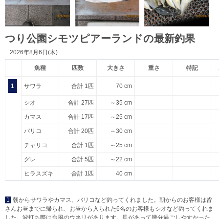
つり公園シモツピアーランドの最新釣果
2026年8月6日(木)
魚種
匹数
大きさ
重さ
特記
1
サワラ
合計 1匹
70 cm
シオ
合計 27匹
～35 cm
カマス
合計 17匹
～25 cm
バリコ
合計 20匹
～30 cm
チャリコ
合計 1匹
～25 cm
グレ
合計 5匹
～22 cm
ヒラスズキ
合計 1匹
40 cm
1
朝からサワラやカマス、バリコなど釣ってくれました。朝からのお客様は皆
さんお昼までに帰られ、お昼から入られた6名のお客様もシオなど釣ってくれま
した。波打ち際は台風のウネリがあります。風があって幾分過ごしやすかった