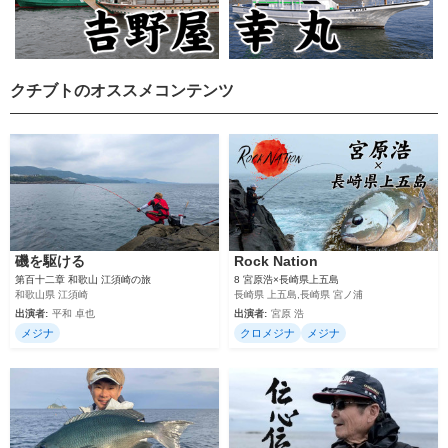
クチブトのオススメコンテンツ
磯を駆ける
Rock Nation
第百十二章 和歌山 江須崎の旅
8 宮原浩×長崎県上五島
和歌山県 江須崎
長崎県 上五島,長崎県 宮ノ浦
出演者:
平和 卓也
出演者:
宮原 浩
メジナ
クロメジナ
メジナ