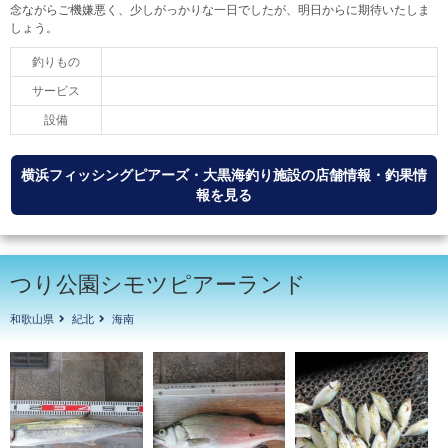
念ながらご機嫌悪く、少しがっかりな一日でしたが、明日からに期待いたしま
しょう。
釣りもの
サービス
設備
横浜フィッシングピアーズ・大黒海釣り施設の店舗情報・釣果情
報を見る
つり公園シモツピアーランド
和歌山県
紀北
海南