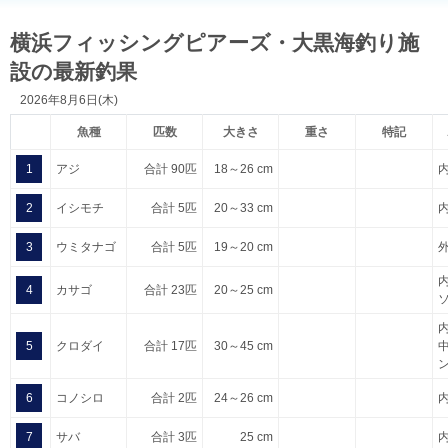
横浜フィッシングピアーズ・大黒海釣り施
設の最新釣果
2026年8月6日(木)
魚種
匹数
大きさ
重さ
特記
1
アジ
合計 90匹
18～26 cm
2
イシモチ
合計 5匹
20～33 cm
3
ウミタナゴ
合計 5匹
19～20 cm
4
カサゴ
合計 23匹
20～25 cm
5
クロダイ
合計 17匹
30～45 cm
6
コノシロ
合計 2匹
24～26 cm
7
サバ
合計 3匹
25 cm