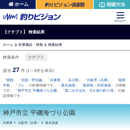
ホーム
視聴方法
釣りビジョン倶楽部
メニュー
【クチブト】 検索結果
ホーム
釣果施設・情報
検索結果
検索条件
クチブト
27
該当
件 (1～5件を表示)
「
関西
」 「
北陸・甲信越
」 「
兵庫県
」 「
石川県
」 「
大阪湾（兵庫）
」 「
能登
半島
」 「
グレ
」 の釣果情報です。 「
垂水漁港
」 「
能登島・向田漁港
」 の情報
です。 「
神戸市立 平磯海づり公園
」 「
第二みずほ丸・大久保の釣り筏
」 の施
設情報です。
神戸市立 平磯海づり公園
兵庫県
大阪湾（兵庫）
垂水漁港