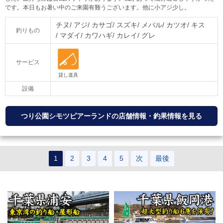
です。本日もお暑い中のご来園有難うございます。他に小アジ少し。
チヌ
アジ
カサゴ
スズキ
メバル
カツオ
キス
釣りもの
マダイ
カワハギ
カレイ
グレ
サービス
設備
つり公園シモツピアーランドの店舗情報・釣果情報を見る
1
2
3
4
5
次
最後