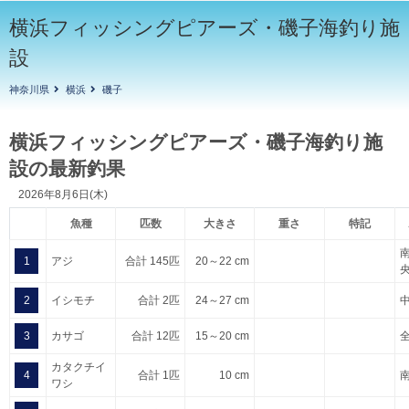
横浜フィッシングピアーズ・磯子海釣り施
設
神奈川県
横浜
磯子
横浜フィッシングピアーズ・磯子海釣り施
設の最新釣果
2026年8月6日(木)
魚種
匹数
大きさ
重さ
特記
1
アジ
合計 145匹
20～22 cm
2
イシモチ
合計 2匹
24～27 cm
3
カサゴ
合計 12匹
15～20 cm
カタクチイ
4
合計 1匹
10 cm
ワシ