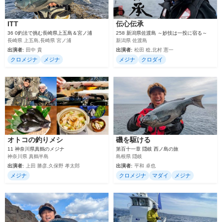
ITT
伝心伝承
36 0釣法で挑む長崎県上五島＆宮ノ浦
258 新潟県佐渡島 ～妙技は一投に宿る～
長崎県 上五島,長崎県 宮ノ浦
新潟県 佐渡島
出演者:
田中 貴
出演者:
松田 稔,北村 憲一
クロメジナ
メジナ
メジナ
クロダイ
オトコの釣りメシ
磯を駆ける
11 神奈川県真鶴のメジナ
第百十一章 隠岐 西ノ島の旅
神奈川県 真鶴半島
島根県 隠岐
出演者:
上田 勝彦,久保野 孝太郎
出演者:
平和 卓也
メジナ
クロメジナ
マダイ
メジナ