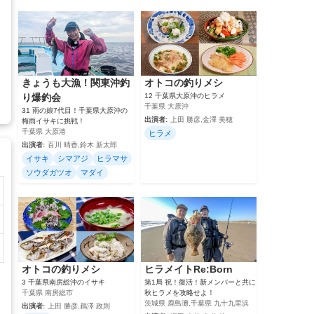
きょうも大漁！関東沖釣
オトコの釣りメシ
り爆釣会
12 千葉県大原沖のヒラメ
千葉県 大原沖
31 雨の娘7代目！千葉県大原沖の
出演者:
上田 勝彦,金澤 美穂
梅雨イサキに挑戦！
千葉県 大原港
ヒラメ
出演者:
百川 晴香,鈴木 新太郎
イサキ
シマアジ
ヒラマサ
ソウダガツオ
マダイ
オトコの釣りメシ
ヒラメイトRe:Born
3 千葉県南房総沖のイサキ
第1局 祝！復活！新メンバーと共に
千葉県 南房総市
秋ヒラメを攻略せよ！
茨城県 鹿島灘,千葉県 九十九里浜
出演者:
上田 勝彦,鵜澤 政則