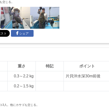
も交じる。
シェア
重さ
特記
ポイント
0.3～2.2 kg
片貝沖水深30m前後
0.2～1.5 kg
コ3人。他にカサゴも交じる。