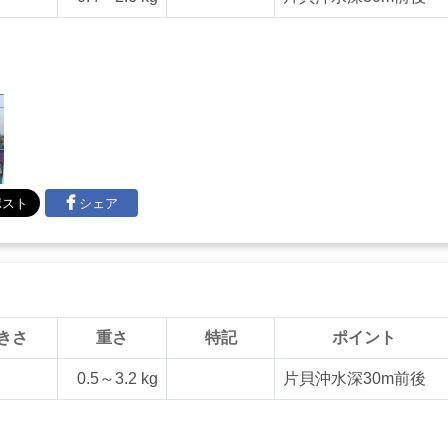
シェア
きさ
重さ
特記
ポイント
0.5～3.2 kg
片貝沖水深30m前後