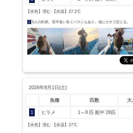
【水色】澄む 【水温】27.2℃
1
6人の釣果。前半食い良くバラシもあり。他にカサゴ交じる。
2026年8月1日(土)
魚種
匹数
大
1
ヒラメ
1～8 匹 船中 28匹
【水色】澄む 【水温】27℃