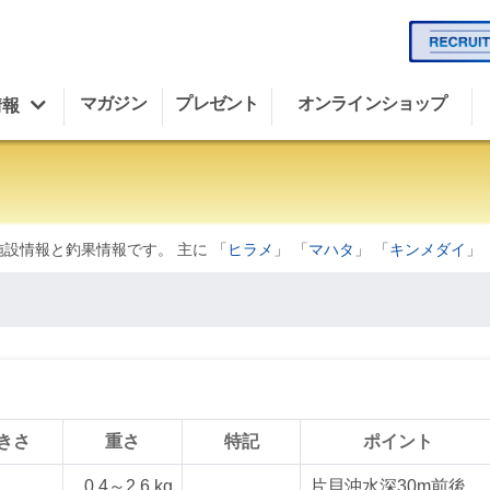
マガジン
プレゼント
オンラインショップ
情報
施設情報と釣果情報です。 主に 「
ヒラメ
」 「
マハタ
」 「
キンメダイ
」 
きさ
重さ
特記
ポイント
0.4～2.6 kg
片貝沖水深30m前後