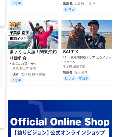
イサキ
出演者:
太田 唯,川目 梢
ヒラメ
きょうも大漁！関東沖釣
SALT X
り爆釣会
12 千葉県南房総エリア ヒラメサー
フゲーム
7 南房の梅雨イサキ
千葉県 房総半島
千葉県 館山市 洲崎
出演者:
堀田 光哉
出演者:
太田 唯,福田 豊起
ヒラメ
マゴチ
イサキ