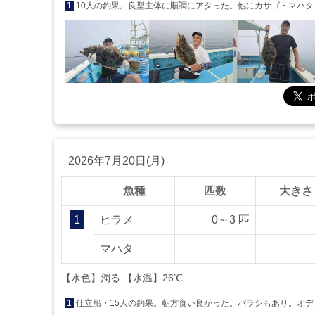
1
10人の釣果。良型主体に順調にアタった。他にカサゴ・マハタ
2026年7月20日(月)
魚種
匹数
大きさ
1
ヒラメ
0～3 匹
マハタ
【水色】濁る 【水温】26℃
1
仕立船・15人の釣果。朝方食い良かった。バラシもあり。オデ