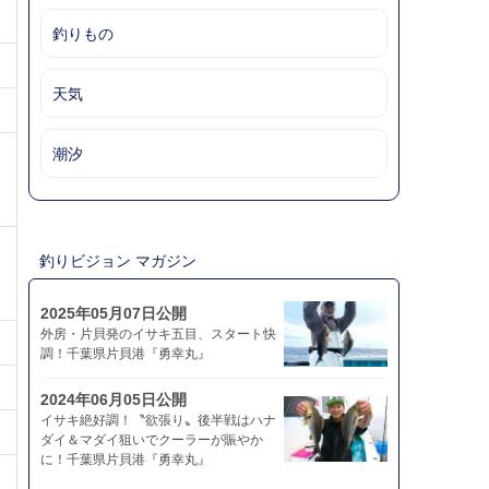
釣りもの
天気
潮汐
釣りビジョン マガジン
2025年05月07日公開
外房・片貝発のイサキ五目、スタート快
調！千葉県片貝港『勇幸丸』
2024年06月05日公開
イサキ絶好調！〝欲張り〟後半戦はハナ
ダイ＆マダイ狙いでクーラーが賑やか
に！千葉県片貝港『勇幸丸』