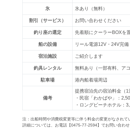
氷
氷あり（無料）
割引（サービス）
お問い合わせください
釣り座の選定
先着順にクーラーBOXを
船の設備
リール電源12V・24V完備
宿泊施設
ご紹介します
釣具レンタル
無料あり（一部有料、ア
駐車場
港内船着場周辺
提携宿泊先の宿泊料金（1
備考
・民宿「わかばや」：2,50
・ロングビーチホテル：3,
注：出船時間や消費税変更等に伴う料金の変更がなされて
詳細については、お電話【0475-77-2594】でお問い合わ