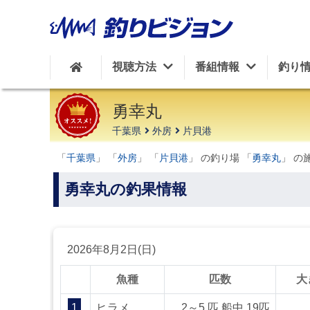
周辺の施設を見る
視聴方法
番組情報
釣り
勇幸丸
千葉県
外房
片貝港
「
千葉県
」 「
外房
」 「
片貝港
」 の釣り場 「
勇幸丸
」 の
勇幸丸の釣果情報
2026年8月2日(日)
魚種
匹数
大
1
ヒラメ
2～5 匹 船中 19匹