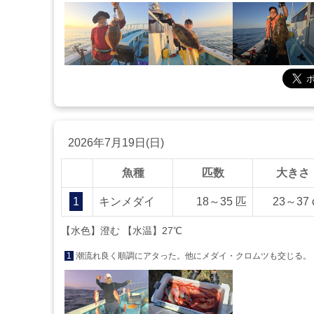
2026年7月19日(日)
魚種
匹数
大きさ
1
キンメダイ
18～35 匹
23～37 
【水色】澄む 【水温】27℃
1
潮流れ良く順調にアタった。他にメダイ・クロムツも交じる。