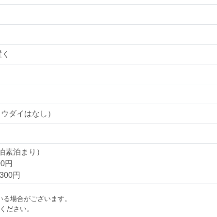
置く
コウダイはなし）
泊素泊まり）
0円
300円
いる場合がございます。
せください。