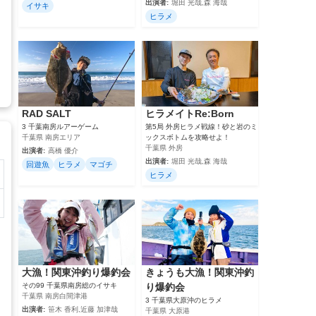
出演者:
堀田 光哉,森 海哉
イサキ
ヒラメ
RAD SALT
ヒラメイトRe:Born
3 千葉南房ルアーゲーム
第5局 外房ヒラメ戦線！砂と岩のミ
千葉県 南房エリア
ックスボトムを攻略せよ！
千葉県 外房
出演者:
高橋 優介
出演者:
堀田 光哉,森 海哉
回遊魚
ヒラメ
マゴチ
ヒラメ
大漁！関東沖釣り爆釣会
きょうも大漁！関東沖釣
その99 千葉県南房総のイサキ
り爆釣会
千葉県 南房白間津港
3 千葉県大原沖のヒラメ
出演者:
笹木 香利,近藤 加津哉
千葉県 大原港