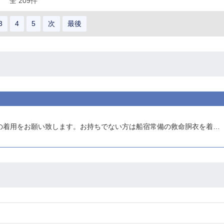
全 209件
3
4
5
次
最後
2026年8月の情報 ・御乗船の際は必ずライフジャケットの着用をお願い致します。お持ちでない方は船宿常備の救命胴衣を着用して頂きます。