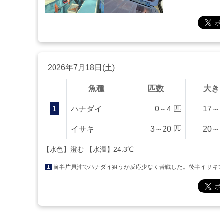
2026年7月18日(土)
魚種
匹数
大き
1
ハナダイ
0～4 匹
17～
イサキ
3～20 匹
20～
【水色】澄む 【水温】24.3℃
1
前半片貝沖でハナダイ狙うが反応少なく苦戦した。後半イサキ