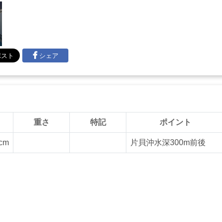
シェア
重さ
特記
ポイント
cm
片貝沖水深300m前後