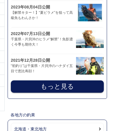
2023年08月04日公開
【解禁キター！】“夏ビラメ”を狙って高
級魚もわんさか！
2022年07月13日公開
千葉県・片貝沖のヒラメ“解禁”！魚影濃
く今季も期待大！
2021年12月28日公開
“初釣り”は千葉県・片貝沖のハナダイ五
目で恵比寿顔！
もっと見る
各地方の釣果
北海道・東北地方